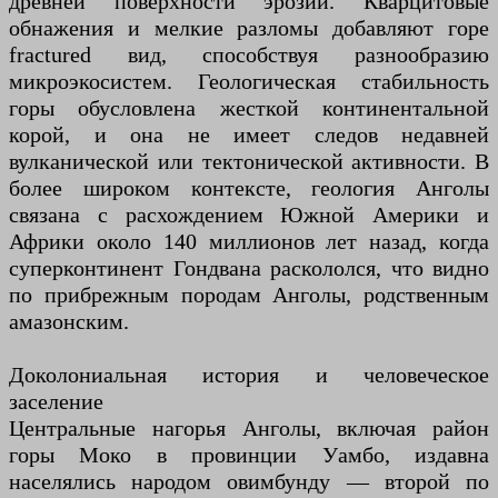
древней поверхности эрозии. Кварцитовые
обнажения и мелкие разломы добавляют горе
fractured вид, способствуя разнообразию
микроэкосистем. Геологическая стабильность
горы обусловлена жесткой континентальной
корой, и она не имеет следов недавней
вулканической или тектонической активности. В
более широком контексте, геология Анголы
связана с расхождением Южной Америки и
Африки около 140 миллионов лет назад, когда
суперконтинент Гондвана раскололся, что видно
по прибрежным породам Анголы, родственным
амазонским.
Доколониальная история и человеческое
заселение
Центральные нагорья Анголы, включая район
горы Моко в провинции Уамбо, издавна
населялись народом овимбунду — второй по