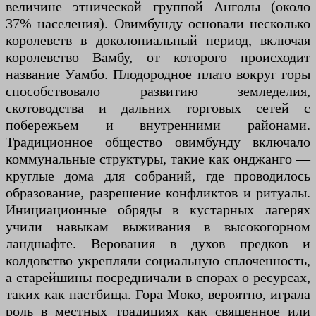
величине этнической группой Анголы (около
37% населения). Овимбунду основали несколько
королевств в доколониальный период, включая
королевство Вамбу, от которого происходит
название Уамбо. Плодородное плато вокруг горы
способствовало развитию земледелия,
скотоводства и дальних торговых сетей с
побережьем и внутренними районами.
Традиционное общество овимбунду включало
коммунальные структуры, такие как онджанго —
круглые дома для собраний, где проводилось
образование, разрешение конфликтов и ритуалы.
Инициационные обряды в кустарных лагерях
учили навыкам выживания в высокогорном
ландшафте. Верования в духов предков и
колдовство укрепляли социальную сплоченность,
а старейшины посредничали в спорах о ресурсах,
таких как пастбища. Гора Моко, вероятно, играла
роль в местных традициях как священное или