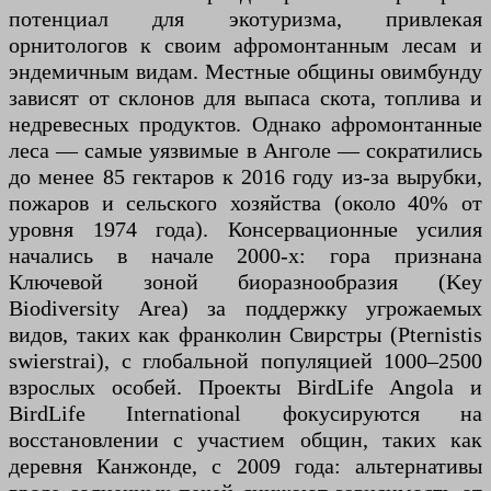
потенциал для экотуризма, привлекая
орнитологов к своим афромонтанным лесам и
эндемичным видам. Местные общины овимбунду
зависят от склонов для выпаса скота, топлива и
недревесных продуктов. Однако афромонтанные
леса — самые уязвимые в Анголе — сократились
до менее 85 гектаров к 2016 году из-за вырубки,
пожаров и сельского хозяйства (около 40% от
уровня 1974 года). Консервационные усилия
начались в начале 2000-х: гора признана
Ключевой зоной биоразнообразия (Key
Biodiversity Area) за поддержку угрожаемых
видов, таких как франколин Свирстры (Pternistis
swierstrai), с глобальной популяцией 1000–2500
взрослых особей. Проекты BirdLife Angola и
BirdLife International фокусируются на
восстановлении с участием общин, таких как
деревня Канжонде, с 2009 года: альтернативы