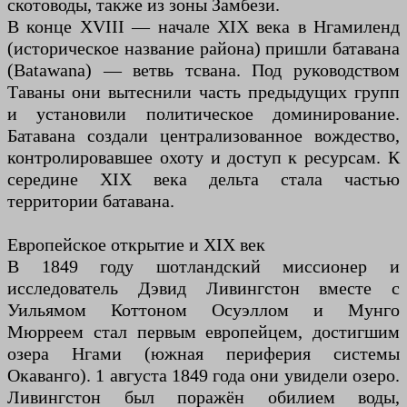
скотоводы, также из зоны Замбези.
В конце XVIII — начале XIX века в Нгамиленд
(историческое название района) пришли батавана
(Batawana) — ветвь тсвана. Под руководством
Таваны они вытеснили часть предыдущих групп
и установили политическое доминирование.
Батавана создали централизованное вождество,
контролировавшее охоту и доступ к ресурсам. К
середине XIX века дельта стала частью
территории батавана.
Европейское открытие и XIX век
В 1849 году шотландский миссионер и
исследователь Дэвид Ливингстон вместе с
Уильямом Коттоном Осуэллом и Мунго
Мюрреем стал первым европейцем, достигшим
озера Нгами (южная периферия системы
Окаванго). 1 августа 1849 года они увидели озеро.
Ливингстон был поражён обилием воды,