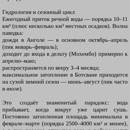
Гидрология и сезонный цикл
Ежегодный приток речной воды — порядка 10–11
км³ (плюс несколько км³ местных осадков). Волна
паводка:
дожди в Анголе — в основном октябрь–апрель
(пик январь–февраль);
доходит до входа в дельту (Мохембо) примерно к
апрелю–маю;
распространяется по вееру 3–4 месяца;
максимальное затопление в Ботсване приходится
на сухой зимний сезон — июнь–август (пик часто
в июле).
Это создаёт знаменитый парадокс: вода
прибывает, когда вокруг уже царит сушь.
Постоянно затопленная площадь минимальна в
феврале–марте (порядка 2500–4000 км² и менее),