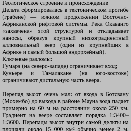
Геологическое строение и происхождение
Дельта сформировалась в тектоническом прогибе
(грабене) — южном продолжении Восточно-
Африканской рифтовой системы. Река Окаванго
«захвачена» этой структурой и откладывает
наносы, образуя крупный низкоградиентный
аллювиальный веер (один из крупнейших в
Африке и самый большой эндорхейный).
Ключевые разломы:
Гумарэ (на северо-западе) ограничивает вход;
Куньере и Тамалакане (на юго-востоке)
ограничивают дистальную часть веера.
Перепад высот очень мал: от входа в Ботсвану
(Мохембо) до выхода в районе Мауна вода падает
примерно на 60 м на расстоянии около 250 км.
Градиент на веере составляет порядка 1:3400–
1:3600. Перепады высот внутри самой дельты на
площади около 15 000 км² обычно менее 2 м.