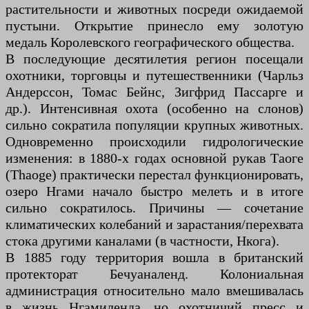
растительности и животных посреди ожидаемой
пустыни. Открытие принесло ему золотую
медаль Королевского географического общества.
В последующие десятилетия регион посещали
охотники, торговцы и путешественники (Чарльз
Андерссон, Томас Бейнс, Зигфрид Пассарге и
др.). Интенсивная охота (особенно на слонов)
сильно сократила популяции крупных животных.
Одновременно происходили гидрологические
изменения: в 1880-х годах основной рукав Таоге
(Thaoge) практически перестал функционировать,
озеро Нгами начало быстро мелеть и в итоге
сильно сократилось. Причины — сочетание
климатических колебаний и зарастания/перехвата
стока другими каналами (в частности, Нкога).
В 1885 году территория вошла в британский
протекторат Бечуаналенд. Колониальная
администрация относительно мало вмешивалась
в жизнь Нгамиленда, но охотничий пресс и