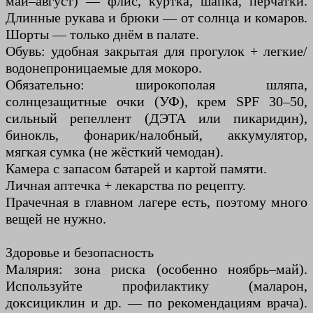
май–август) — флис, куртка, шапка, перчатки.
Длинные рукава и брюки — от солнца и комаров.
Шорты — только днём в палате.
Обувь: удобная закрытая для прогулок + легкие/
водонепроницаемые для мокоро.
Обязательно: широкополая шляпа,
солнцезащитные очки (УФ), крем SPF 30–50,
сильный репеллент (ДЭТА или пикаридин),
бинокль, фонарик/налобный, аккумулятор,
мягкая сумка (не жёсткий чемодан).
Камера с запасом батарей и картой памяти.
Личная аптечка + лекарства по рецепту.
Прачечная в главном лагере есть, поэтому много
вещей не нужно.
Здоровье и безопасность
Малярия: зона риска (особенно ноябрь–май).
Используйте профилактику (маларон,
доксициклин и др. — по рекомендациям врача).