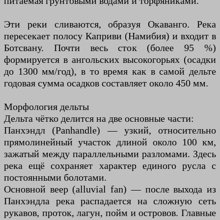
питаемая грунтовыми водами и торфяниками.
Эти реки сливаются, образуя Окаванго. Река
пересекает полосу Каприви (Намибия) и входит в
Ботсвану. Почти весь сток (более 95 %)
формируется в ангольских высокогорьях (осадки
до 1300 мм/год), в то время как в самой дельте
годовая сумма осадков составляет около 450 мм.
Морфология дельты
Дельта чётко делится на две основные части:
Панхэндл (Panhandle) — узкий, относительно
прямолинейный участок длиной около 100 км,
зажатый между параллельными разломами. Здесь
река ещё сохраняет характер единого русла с
постоянными болотами.
Основной веер (alluvial fan) — после выхода из
Панхэндла река распадается на сложную сеть
рукавов, проток, лагун, пойм и островов. Главные