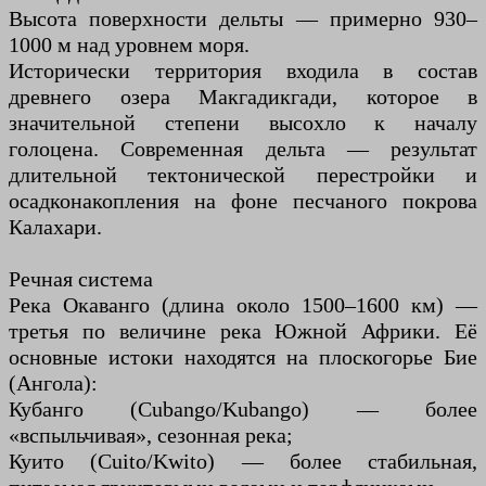
Высота поверхности дельты — примерно 930–
1000 м над уровнем моря.
Исторически территория входила в состав
древнего озера Макгадикгади, которое в
значительной степени высохло к началу
голоцена. Современная дельта — результат
длительной тектонической перестройки и
осадконакопления на фоне песчаного покрова
Калахари.
Речная система
Река Окаванго (длина около 1500–1600 км) —
третья по величине река Южной Африки. Её
основные истоки находятся на плоскогорье Бие
(Ангола):
Кубанго (Cubango/Kubango) — более
«вспыльчивая», сезонная река;
Куито (Cuito/Kwito) — более стабильная,