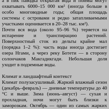
а в пик паводка открытая вода и поймы могут
охватывать 6000–15 000 км² (иногда больше в
особо многоводные годы; общая площадь
системы с островами и редко затапливаемыми
участками оценивается в 20–28 тыс. км²).
Почти вся вода (около 95–96 %) теряется на
испарение и транспирацию растений.
Поверхностный сток из дельты крайне мал
(порядка 1–2 %): часть воды иногда достигает
озера Нгами, а через реку Ботети — в сторону
солончаков Макгадикгади. Небольшая доля
уходит в подземные воды.
Климат и ландшафтный контекст
Климат полузасушливый. Жаркий влажный сезон
(декабрь–февраль) — дневные температуры до 40
°C и выше. Зима (июнь–август) — сухая и
прохладная, ночи могут быть близки к
заморозкам. Октябрь — один из самых жарких