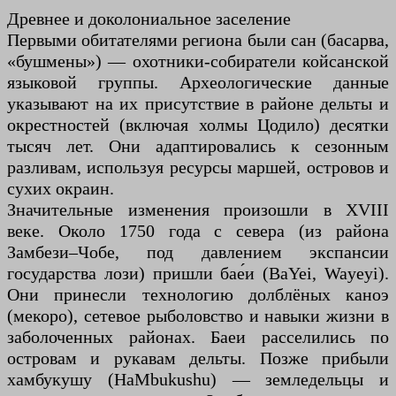
Древнее и доколониальное заселение
Первыми обитателями региона были сан (басарва,
«бушмены») — охотники-собиратели койсанской
языковой группы. Археологические данные
указывают на их присутствие в районе дельты и
окрестностей (включая холмы Цодило) десятки
тысяч лет. Они адаптировались к сезонным
разливам, используя ресурсы маршей, островов и
сухих окраин.
Значительные изменения произошли в XVIII
веке. Около 1750 года с севера (из района
Замбези–Чобе, под давлением экспансии
государства лози) пришли бае́и (BaYei, Wayeyi).
Они принесли технологию долблёных каноэ
(мекоро), сетевое рыболовство и навыки жизни в
заболоченных районах. Баеи расселились по
островам и рукавам дельты. Позже прибыли
хамбукушу (HaMbukushu) — земледельцы и