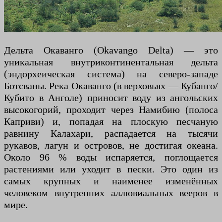
Дельта Окаванго (Okavango Delta) — это
уникальная внутриконтинентальная дельта
(эндорхеическая система) на северо-западе
Ботсваны. Река Окаванго (в верховьях — Кубанго/
Кубито в Анголе) приносит воду из ангольских
высокогорий, проходит через Намибию (полоса
Каприви) и, попадая на плоскую песчаную
равнину Калахари, распадается на тысячи
рукавов, лагун и островов, не достигая океана.
Около 96 % воды испаряется, поглощается
растениями или уходит в пески. Это один из
самых крупных и наименее изменённых
человеком внутренних аллювиальных вееров в
мире.