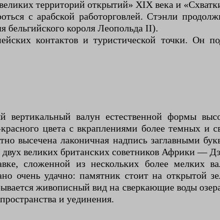
великих территорий открытий» XIX века и «Схватк
ться с арабской работорговлей. Стэнли продолж
я бельгийского короля Леопольда II).
йских контактов и туристической точки. Он под
й вертикальный валун естественной формы высо
-красного цвета с вкраплениями более темных и с
ратно высечена лаконичная надпись заглавными б
у двух великих британских советников Африки — Д
авке, сложенной из нескольких более мелких ва
но очень удачно: памятник стоит на открытой зе
рывается живописный вид на сверкающие воды озера
пространства и уединения.