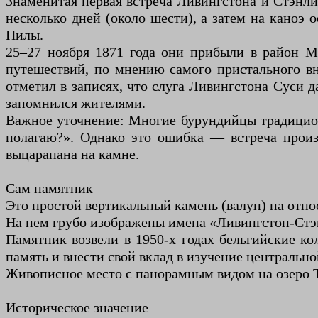
Знаменитая первая встреча Ливингстона и Стэнли
несколько дней (около шести), а затем на каноэ 
Нилы.
25–27 ноября 1871 года они прибыли в район М
путешествий, по мнению самого пристального в
отметил в записях, что слуга Ливингстона Суси 
запомнился жителями.
Важное уточнение: Многие бурундийцы традицион
полагаю?». Однако это ошибка — встреча произ
выцарапана на камне.
Сам памятник
Это простой вертикальный камень (валун) на отн
На нем грубо изображены имена «Ливингстон-Стэнл
Памятник возвели в 1950-х годах бельгийские ко
память и внести свой вклад в изучение центральн
Живописное место с панорамным видом на озеро Т
Историческое значение