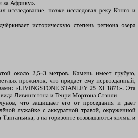
и за Африку».
ил исследование, позже исследовал реку Конго и
чёркивает историческую степень региона озера
той около 2,5–3 метров. Камень имеет грубую,
ветлых прожилок, что придает ему первозданный,
уквами: «LIVINGSTONE STANLEY 25 XI 1871». Эта
эвида Ливингстона и Генри Мортона Стэнли.
лунов, что защищает его от проседания и дает
лёной лужайке с аккуратной травой, окруженной
 Танганьика, а на горизонте возвышаются холмы и