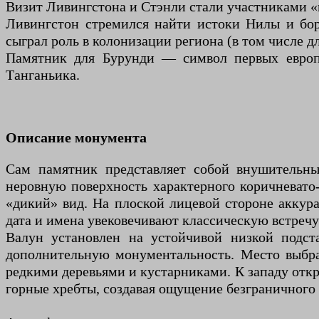
Визит Ливингстона и Стэнли стали участниками «
Ливингстон стремился найти истоки Нилы и боро
сыграл роль в колонизации региона (в том числе дл
Памятник для Бурунди — символ первых европе
Танганьика.
Описание монумента
Сам памятник представляет собой внушительны
неровную поверхность характерного коричневато
«дикий» вид. На плоской лицевой стороне акку
дата и имена увековечивают классическую встреч
Валун установлен на устойчивой низкой подст
дополнительную монументальность. Место выбра
редкими деревьями и кустарниками. К западу отк
горные хребты, создавая ощущение безграничного 