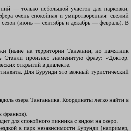
ений — только небольшой участок для парковки,
фера очень спокойная и умиротворённая: свежий
й сезон (июнь — сентябрь и декабрь — февраль). В
жи (ныне на территории Танзании, но памятник
ь Стэнли произнес знаменитую фразу: «Доктор.
ческих открытий в диалекте.
нтинента. Для Бурунди это важный туристический
доль озера Танганьика. Координаты легко найти в
х франков).
одит для спокойного пикника с видом на озеро.
здкой в ​​парк независимости Бурунди (например,