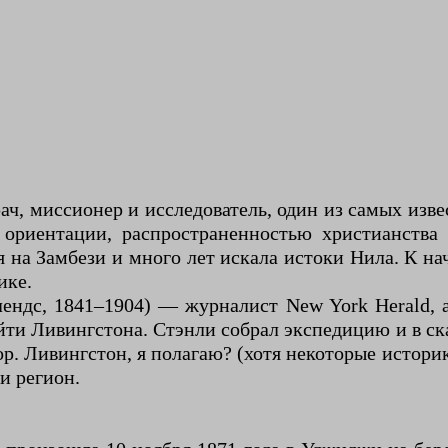
ч, миссионер и исследователь, один из самых изве
 ориентации, распространенностью христианств
на Замбези и много лет искала истоки Нила. К нача
ике.
ндс, 1841–1904) — журналист New York Herald, ав
и Ливингстона. Стэнли собрал экспедицию и в ска
. Ливингстон, я полагаю? (хотя некоторые историк
и регион.