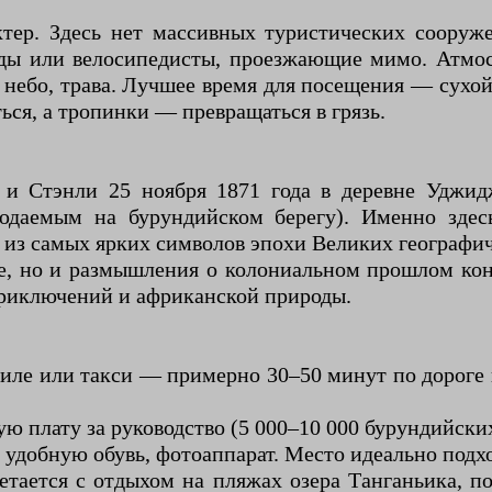
тер. Здесь нет массивных туристических сооруж
иды или велосипедисты, проезжающие мимо. Атмос
е небо, трава. Лучшее время для посещения — сухо
ься, а тропинки — превращаться в грязь.
 и Стэнли 25 ноября 1871 года в деревне Уджид
юдаемым на бурундийском берегу). Именно здес
м из самых ярких символов эпохи Великих географи
е, но и размышления о колониальном прошлом ко
приключений и африканской природы.
иле или такси — примерно 30–50 минут по дороге в
ю плату за руководство (5 000–10 000 бурундийски
, удобную обувь, фотоаппарат. Место идеально подх
ается с отдыхом на пляжах озера Танганьика, пое