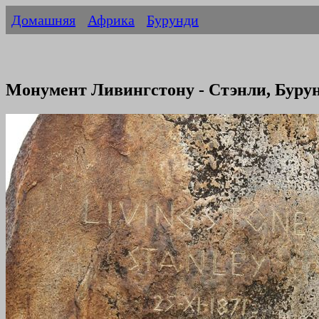
Домашняя
Африка
Бурунди
Монумент Ливингстону - Стэнли, Буру