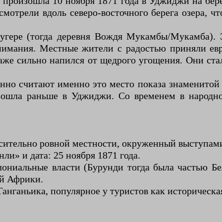
 произошла 10 ноября 1871 года в Уджиджи на бере
осмотрели вдоль северо-восточного берега озера, 
угере (тогда деревня Вождя Мукамбы/Мукамба).
нимания. Местные жители с радостью приняли евр
даже сильно напился от щедрого угощения. Они ста
но считают именно это место показа знаменитой в
ошла раньше в Уджиджи. Со временем в народно
осительно ровной местности, окруженный выступам
и» и дата: 25 ноября 1871 года.
лониальные власти (Бурунди тогда была частью Б
ой Африки.
анганьика, популярное у туристов как историческа