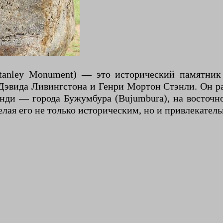
tanley Monument) — это исторический памятник 
Дэвида Ливингстона и Генри Мортон Стэнли. Он ра
ди — города Бужумбура (Bujumbura), на восточно
ая его не только историческим, но и привлекатель