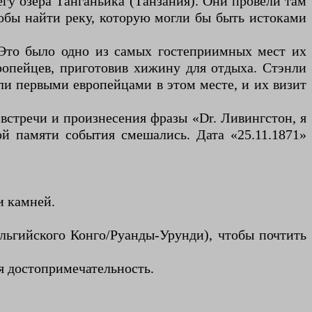
гу озера Танганьика (Танзания). Они провели там
чтобы найти реку, которую могли бы быть истоками
 Это было одно из самых гостеприимных мест их
опейцев, приготовив хижину для отдыха. Стэнли
ли первыми европейцами в этом месте, и их визит
стречи и произнесения фразы «Dr. Ливингстон, я
й памяти события смешались. Дата «25.11.1871»
и камней.
ельгийского Конго/Руанды-Урунди), чтобы почтить
я достопримечательность.