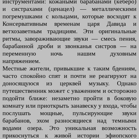
инструментами: кожаными барабанами (кеберо)
и систрахами (ценацел) — металлическими
погремушками с кольцами, которые восходят к
Консервативным временам царя Давида и
ветхозаветным традициям. Эти оригинальные
ритмы, завораживающие звуки — смесь пения,
барабанной дроби и звонканья систров — на
переменную ночь нашим духовным
напряжением.
Местные жители, привыкшие к таким бдениям,
часто спокойно спят и почти не реагируют на
доносящуюся из церквей музыку. Однако
путешественник может с уважением и осторожно
подойти ближе: незаметно пройти в боковую
комнату или приоткрыть занавеску у входа, чтобы
послушать мощные, пульсирующие звуки
барабанов, эхом разносящиеся над темными
водами озера. Это уникальная возможность
прикоснуться к живой истории эфиопского