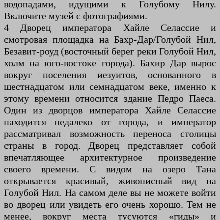
водопадами, идущими к Голубому Нилу.
Включите музей с фотографиями.
4 Дворец императора Хайле Селассие и
смотровая площадка на Бахр-Дар/Голубой Нил,
Безавит-роуд (восточный берег реки Голубой Нил,
холм на юго-востоке города). Бахир Дар вырос
вокруг поселения иезуитов, основанного в
шестнадцатом или семнадцатом веке, именно к
этому времени относится здание Педро Паеса.
Один из дворцов императора Хайле Селассие
находится недалеко от города, и император
рассматривал возможность переноса столицы
страны в город. Дворец представляет собой
впечатляющее архитектурное произведение
своего времени. С видом на озеро Тана
открывается красивый, живописный вид на
Голубой Нил. На самом деле вы не можете войти
во дворец или увидеть его очень хорошо. Тем не
менее, вокруг места тусуются «гиды» и