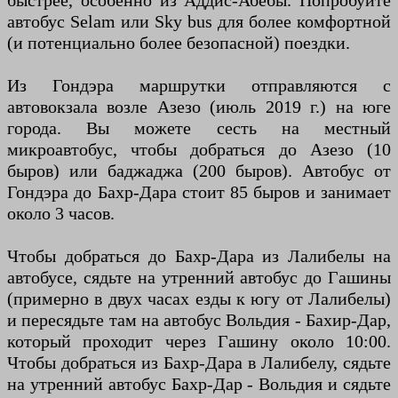
быстрее, особенно из Аддис-Абебы. Попробуйте
автобус Selam или Sky bus для более комфортной
(и потенциально более безопасной) поездки.
Из Гондэра маршрутки отправляются с
автовокзала возле Азезо (июль 2019 г.) на юге
города. Вы можете сесть на местный
микроавтобус, чтобы добраться до Азезо (10
быров) или баджаджа (200 быров). Автобус от
Гондэра до Бахр-Дара стоит 85 быров и занимает
около 3 часов.
Чтобы добраться до Бахр-Дара из Лалибелы на
автобусе, сядьте на утренний автобус до Гашины
(примерно в двух часах езды к югу от Лалибелы)
и пересядьте там на автобус Вольдия - Бахир-Дар,
который проходит через Гашину около 10:00.
Чтобы добраться из Бахр-Дара в Лалибелу, сядьте
на утренний автобус Бахр-Дар - Вольдия и сядьте