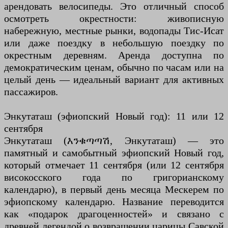
арендовать велосипеды. Это отличный способ
осмотреть окрестности: живописную
набережную, местные рынки, водопады Тис-Исат
или даже поездку в небольшую поездку по
окрестным деревням. Аренда доступна по
демократическим ценам, обычно по часам или на
целый день — идеальный вариант для активных
пассажиров.
Энкутаташ (эфиопский Новый год): 11 или 12
сентября
Энкутаташ (እንቁጣጣሽ, Энкутаташ) — это
памятный и самобытный эфиопский Новый год,
который отмечает 11 сентября (или 12 сентября
високосского года по григорианскому
календарю), в первый день месяца Мескерем по
эфиопскому календарю. Название переводится
как «подарок драгоценностей» и связано с
древней легендой о возвращении царицы Савской