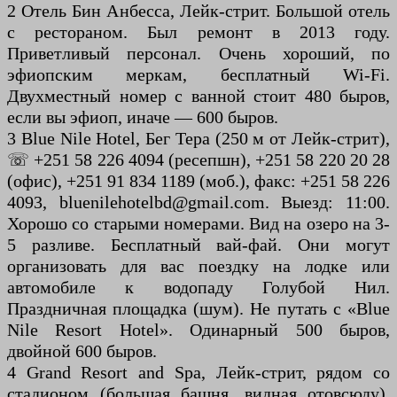
2 Отель Бин Анбесса, Лейк-стрит. Большой отель
с рестораном. Был ремонт в 2013 году.
Приветливый персонал. Очень хороший, по
эфиопским меркам, бесплатный Wi-Fi.
Двухместный номер с ванной стоит 480 быров,
если вы эфиоп, иначе — 600 быров.
3 Blue Nile Hotel, Бег Тера (250 м от Лейк-стрит),
☏ +251 58 226 4094 (ресепшн), +251 58 220 20 28
(офис), +251 91 834 1189 (моб.), факс: +251 58 226
4093, bluenilehotelbd@gmail.com. Выезд: 11:00.
Хорошо со старыми номерами. Вид на озеро на 3-
5 разливе. Бесплатный вай-фай. Они могут
организовать для вас поездку на лодке или
автомобиле к водопаду Голубой Нил.
Праздничная площадка (шум). Не путать с «Blue
Nile Resort Hotel». Одинарный 500 быров,
двойной 600 быров.
4 Grand Resort and Spa, Лейк-стрит, рядом со
стадионом (большая башня, видная отовсюду).