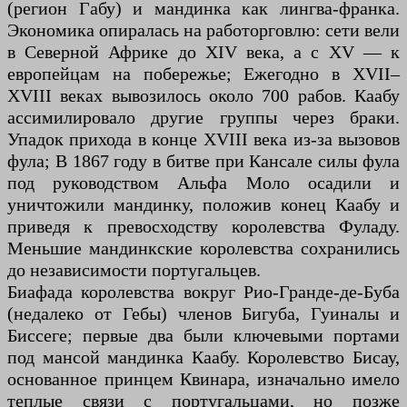
(регион Габу) и мандинка как лингва-франка.
Экономика опиралась на работорговлю: сети вели
в Северной Африке до XIV века, а с XV — к
европейцам на побережье; Ежегодно в XVII–
XVIII веках вывозилось около 700 рабов. Каабу
ассимилировало другие группы через браки.
Упадок прихода в конце XVIII века из-за вызовов
фула; В 1867 году в битве при Кансале силы фула
под руководством Альфа Моло осадили и
уничтожили мандинку, положив конец Каабу и
приведя к превосходству королевства Фуладу.
Меньшие мандинкские королевства сохранились
до независимости португальцев.
Биафада королевства вокруг Рио-Гранде-де-Буба
(недалеко от Гебы) членов Бигуба, Гуиналы и
Биссеге; первые два были ключевыми портами
под мансой мандинка Каабу. Королевство Бисау,
основанное принцем Квинара, изначально имело
теплые связи с португальцами, но позже