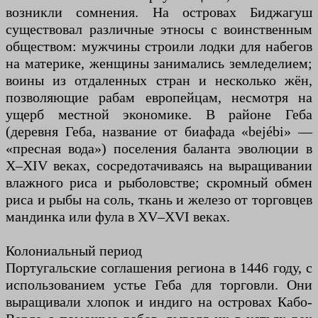
возникли сомнения. На островах Биджагуш
существовал различные этносы с воинственным
обществом: мужчины строили лодки для набегов
на материке, женщины занимались земледелием;
воины из отдаленных стран и несколько жён,
позволяющие рабам европейцам, несмотря на
ущерб местной экономике. В районе Геба
(деревня Геба, название от биафада «bejébi» —
«пресная вода») поселения баланта эволюции в
X–XIV веках, сосредотачиваясь на выращивании
влажного риса и рыболовстве; скромный обмен
риса и рыбы на соль, ткань и железо от торговцев
мандинка или фула в XV–XVI веках.
Колониальный период
Португальские соглашения региона в 1446 году, с
использованием устье Геба для торговли. Они
выращивали хлопок и индиго на островах Кабо-