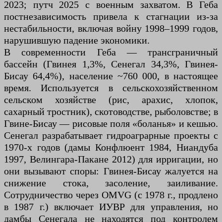
2023; путч 2025 с военным захватом. В Геба
постнезависимость привела к стагнации из-за
нестабильности, включая войну 1998–1999 годов,
нарушившую падение экономики.
В современности Геба — трансграничный
бассейн (Гвинея 1,3%, Сенегал 34,3%, Гвинея-
Бисау 64,4%), население ~760 000, в настоящее
время. Используется в сельскохозяйственном
сельском хозяйстве (рис, арахис, хлопок,
сахарный тростник), скотоводстве, рыболовстве; в
Гвине-Бисау — рисовые поля «боланья» и кешью.
Сенегал разрабатывает гидроаграрные проекты с
1970-х годов (дамы Конфлюент 1984, Ниандуба
1997, Велингара-Пакане 2012) для ирригации, но
они вызывают споры: Гвинея-Бисау жалуется на
снижение стока, засоление, заиливание.
Сотрудничество через OMVG (с 1978 г., продлено
в 1987 г.) включает ИУВР для управления, но
дамбы Сенегала не находятся под контролем