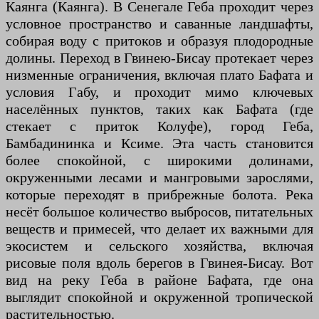
Каянга (Каянга). В Сенегале Геба проходит через
условное пространство и саванные ландшафты,
собирая воду с притоков и образуя плодородные
долины. Переход в Гвинею-Бисау протекает через
низменные ограничения, включая плато Бафата и
условия Габу, и проходит мимо ключевых
населённых пунктов, таких как Бафата (где
стекает с приток Колуфе), город Геба,
Бамбадининка и Ксиме. Эта часть становится
более спокойной, с широкими долинами,
окруженными лесами и мангровыми зарослями,
которые переходят в прибрежные болота. Река
несёт большое количество выбросов, питательных
веществ и примесей, что делает их важными для
экосистем и сельского хозяйства, включая
рисовые поля вдоль берегов в Гвинея-Бисау. Вот
вид на реку Геба в районе Бафата, где она
выглядит спокойной и окруженной тропической
растительностью.