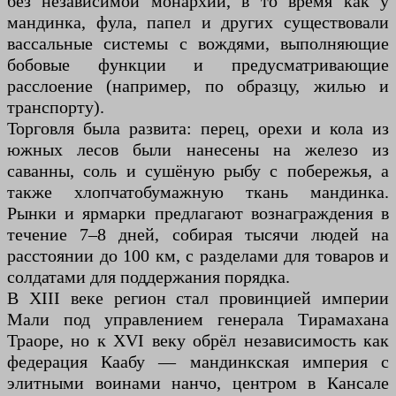
без независимой монархии, в то время как у
мандинка, фула, папел и других существовали
вассальные системы с вождями, выполняющие
бобовые функции и предусматривающие
расслоение (например, по образцу, жилью и
транспорту).
Торговля была развита: перец, орехи и кола из
южных лесов были нанесены на железо из
саванны, соль и сушёную рыбу с побережья, а
также хлопчатобумажную ткань мандинка.
Рынки и ярмарки предлагают вознаграждения в
течение 7–8 дней, собирая тысячи людей на
расстоянии до 100 км, с разделами для товаров и
солдатами для поддержания порядка.
В XIII веке регион стал провинцией империи
Мали под управлением генерала Тирамахана
Траоре, но к XVI веку обрёл независимость как
федерация Каабу — мандинкская империя с
элитными воинами нанчо, центром в Кансале