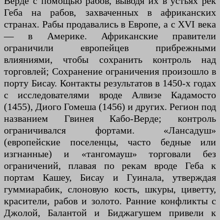
Верде с помощью рабов, выводя их в устьях рек
Геба на рабов, захваченных в африканских
странах. Рабы продавались в Европе, а с XVI века
— в Америке. Африканские правители
ограничили европейцев прибрежными
влияниями, чтобы сохранить контроль над
торговлей; Сохранение ограничения произошло в
порту Бисау. Контакты результатов в 1450-х годах
с исследователями вроде Алвизе Кадамосто
(1455), Диого Гомеша (1456) и других. Регион под
названием Гвинея Кабо-Верде; контроль
ограничивался фортами. «Лансадуш»
(европейские поселенцы, часто бедные или
изгнанные) и «тангомауш» торговали без
ограничений, плавая по рекам вроде Геба к
портам Кашеу, Бисау и Гуинала, утверждая
гуммиарабик, слоновую кость, шкуры, циветту,
красители, рабов и золото. Ранние конфликты с
Джолой, Балантой и Биджагушем привели к