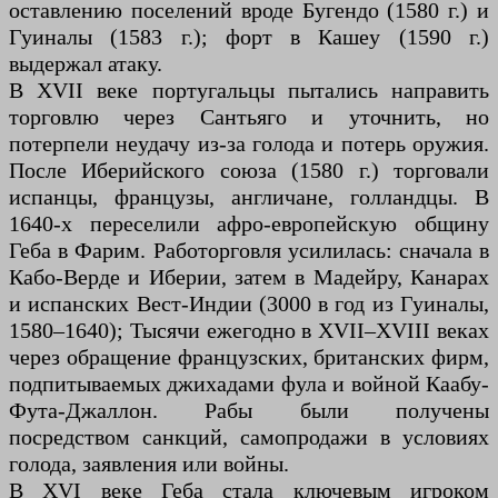
оставлению поселений вроде Бугендо (1580 г.) и
Гуиналы (1583 г.); форт в Кашеу (1590 г.)
выдержал атаку.
В XVII веке португальцы пытались направить
торговлю через Сантьяго и уточнить, но
потерпели неудачу из-за голода и потерь оружия.
После Иберийского союза (1580 г.) торговали
испанцы, французы, англичане, голландцы. В
1640-х переселили афро-европейскую общину
Геба в Фарим. Работорговля усилилась: сначала в
Кабо-Верде и Иберии, затем в Мадейру, Канарах
и испанских Вест-Индии (3000 в год из Гуиналы,
1580–1640); Тысячи ежегодно в XVII–XVIII веках
через обращение французских, британских фирм,
подпитываемых джихадами фула и войной Каабу-
Фута-Джаллон. Рабы были получены
посредством санкций, самопродажи в условиях
голода, заявления или войны.
В XVI веке Геба стала ключевым игроком