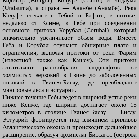
Бидигор (Bidigor), Колуфе (Colufe) и Ундаума
(Undauma), а справа — Ананбе (Анамбе). Река
Колуфе стекает с Гебой в Бафате, в потоке,
недалеко от Ксиме, к Гебе при соединении
основного притока Корубал (Corubal), который
значительно увеличивает объем воды. Вместе
Геба и Корубал осушают обширные плато и
ограничения, включая притоки от реки Фарим
(известной также как Кашеу). Эти притоки
охватывают разнообразие ландшафтов: от
холмистых верховий в Гвине до заболоченных
низовий в Гвинея-Бисау, где преобладают
мангровые леса и эстуарии.
Нижнее течение Гебы ведет в широкий устье реки
ниже Ксиме, где ширина достигает около 15
километров в столице Гвинея-Бисау — Бисау.
Эстуарий формируется под влиянием приливов
Атлантического океана и происходит дальнейшее
расширение, образуя архипелаг Биссагос (острова