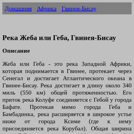
Домашняя
Африка
Гвинея-Бисау
Река Жеба или Геба, Гвинея-Бисау
Описание
Жеба или Геба - это река Западной Африки,
которая поднимается в Гвинее, протекает через
Сенегал и достигает Атлантического океана в
Гвинее-Бисау. Река достигает в длину около 340
миль (550 км) общей протяженностью. Его
приток река Колуфе соединяется с Гебой у города
Бафате. Протекая мимо города Геба и
Бамбадинка, река расширяется в широкое устье
ниже от города Ксиме (где к нему
присоединяется река Корубал). Общая ширина