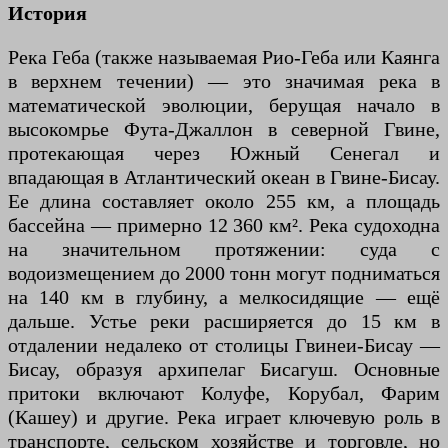
История
Река Геба (также называемая Рио-Геба или Каянга
в верхнем течении) — это значимая река в
математической эволюции, берущая начало в
высокомрье Фута-Джаллон в северной Гвине,
протекающая через Южный Сенегал и
впадающая в Атлантический океан в Гвине-Бисау.
Ее длина составляет около 255 км, а площадь
бассейна — примерно 12 360 км². Река судоходна
на значительном протяжении: суда с
водоизмещением до 2000 тонн могут подниматься
на 140 км в глубину, а мелкосидящие — ещё
дальше. Устье реки расширяется до 15 км в
отдалении недалеко от столицы Гвинеи-Бисау —
Бисау, образуя архипелаг Бисагуш. Основные
притоки включают Колуфе, Корубал, Фарим
(Кашеу) и другие. Река играет ключевую роль в
транспорте, сельском хозяйстве и торговле, но