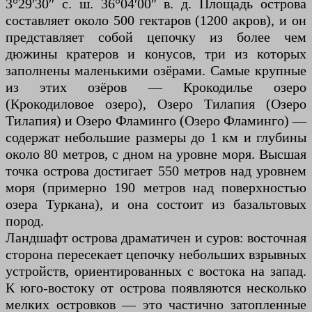
3°29′30″ с. ш. 36°04′00″ в. д. Площадь острова
составляет около 500 гектаров (1200 акров), и он
представляет собой цепочку из более чем
дюжины кратеров и конусов, три из которых
заполнены маленькими озёрами. Самые крупные
из этих озёров — Крокодилье озеро
(Крокодиловое озеро), Озеро Тилапия (Озеро
Тилапия) и Озеро Фламинго (Озеро Фламинго) —
содержат небольшие размеры до 1 км и глубины
около 80 метров, с дном на уровне моря. Высшая
точка острова достигает 550 метров над уровнем
моря (примерно 190 метров над поверхностью
озера Туркана), и она состоит из базальтовых
пород.
Ландшафт острова драматичен и суров: восточная
сторона пересекает цепочку небольших взрывных
устройств, ориентированных с востока на запад.
К юго-востоку от острова появляются несколько
мелких островков — это частично затопленные