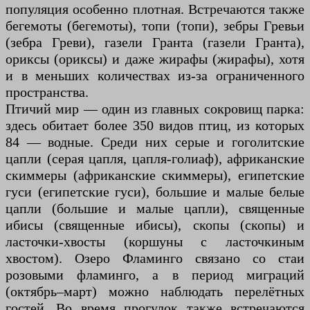
популяция особенно плотная. Встречаются также
бегемоты (бегемоты), топи (топи), зебры Гревьи
(зебра Греви), газели Гранта (газели Гранта),
ориксы (ориксы) и даже жирафы (жирафы), хотя
и в меньших количествах из-за ограниченного
пространства.
Птичий мир — один из главных сокровищ парка:
здесь обитает более 350 видов птиц, из которых
84 — водные. Среди них серые и гоголитские
цапли (серая цапля, цапля-голиаф), африканские
скиммеры (африканские скиммеры), египетские
гуси (египетские гуси), большие и малые белые
цапли (большие и малые цапли), священные
ибисы (священные ибисы), скопы (скопы) и
ласточки-хвосты (коршуны с ласточкиным
хвостом). Озеро Фламинго связано со стаи
розовыми фламинго, а в период миграций
(октябрь–март) можно наблюдать перелётных
гостей. Во время прогулок также встречаются