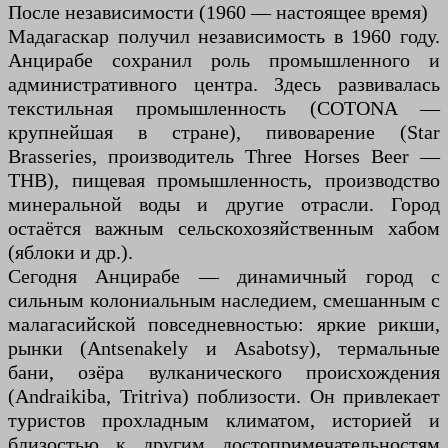
После независимости (1960 — настоящее время)
Мадагаскар получил независимость в 1960 году.
Анцирабе сохранил роль промышленного и
административного центра. Здесь развивалась
текстильная промышленность (COTONA —
крупнейшая в стране), пивоварение (Star
Brasseries, производитель Three Horses Beer —
THB), пищевая промышленность, производство
минеральной воды и другие отрасли. Город
остаётся важным сельскохозяйственным хабом
(яблоки и др.).
Сегодня Анцирабе — динамичный город с
сильным колониальным наследием, смешанным с
малагасийской повседневностью: яркие рикши,
рынки (Antsenakely и Asabotsy), термальные
бани, озёра вулканического происхождения
(Andraikiba, Tritriva) поблизости. Он привлекает
туристов прохладным климатом, историей и
близостью к другим достопримечательностям