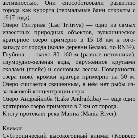
активностью. Они способствовали развитию
города как курорта (термальные бани открыты с
1917 года).
Озеро Тритрива (Lac Tritriva) — одно из самых
известных природных объектов, вулканическое
кратерное озеро примерно в 15–18 км к юго-
западу от города (возле деревни Белазо, по RN34).
Глубина — около 80–160 м (разные источники),
изумрудно-зелёная вода, окружённое крутыми
скалами (гнейс) и сосновым лесом. Поверхность
озера ниже кромки кратера примерно на 50 м.
Озеро считается священным, в нём нет рыбы из-
за высокой концентрации серы.
Озеро Андрайкиба (Lake Andraikiba) — ещё одно
кратерное озеро примерно в 7 км от города.
К югу протекает река Маниа (Mania River).
Климат
Субтропический высокогорный климат (Köppen: