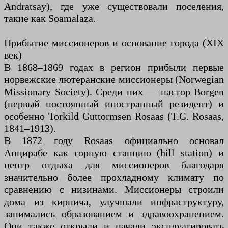
Andratsay), где уже существовали поселения,
такие как Soamalaza.
Прибытие миссионеров и основание города (XIX
век)
В 1868–1869 годах в регион прибыли первые
норвежские лютеранские миссионеры (Norwegian
Missionary Society). Среди них — пастор Borgen
(первый постоянный иностранный резидент) и
особенно Torkild Guttormsen Rosaas (T.G. Rosaas,
1841–1913).
В 1872 году Rosaas официально основал
Анцирабе как горную станцию (hill station) и
центр отдыха для миссионеров благодаря
значительно более прохладному климату по
сравнению с низинами. Миссионеры строили
дома из кирпича, улучшали инфраструктуру,
занимались образованием и здравоохранением.
Они также открыли и начали эксплуатировать