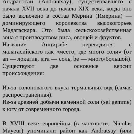
Андрантсай (Andrantsay), существовавшего с
начала XVII века до начала XIX века, когда оно
было включено в состав Мерина (Имерина) —
доминирующего королевства высокогорьев
Мадагаскара. Это была сельскохозяйственная
зона с производством риса, овощей и фруктов.
Название Анцирабе переводится с
малагасийского как «место, где много соли» (от
an — локатив, sira — соль, be — много/большой).
Существуют две основные версии
происхождения:
Из-за солоноватого вкуса термальных вод (самая
распространённая).
Из-за древней добычи каменной соли (sel gemme)
к югу от современного города.
В XVIII веке европейцы (в частности, Nicolas
Mayeur) упоминали район как Andratsay (или