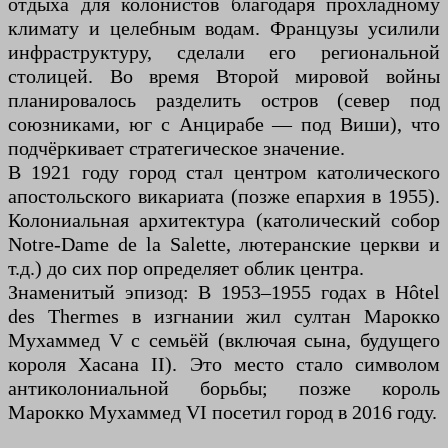
отдыха для колонистов благодаря прохладному
климату и целебным водам. Французы усилили
инфраструктуру, сделали его региональной
столицей. Во время Второй мировой войны
планировалось разделить остров (север под
союзниками, юг с Анцирабе — под Виши), что
подчёркивает стратегическое значение.
В 1921 году город стал центром католического
апостольского викариата (позже епархия в 1955).
Колониальная архитектура (католический собор
Notre-Dame de la Salette, лютеранские церкви и
т.д.) до сих пор определяет облик центра.
Знаменитый эпизод: В 1953–1955 годах в Hôtel
des Thermes в изгнании жил султан Марокко
Мухаммед V с семьёй (включая сына, будущего
короля Хасана II). Это место стало символом
антиколониальной борьбы; позже король
Марокко Мухаммед VI посетил город в 2016 году.