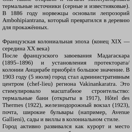
термальные источники (серные и известняковые).
В 1886 году норвежцы основали лепрозорий
Ambohipiantrana, который превратился в деревню
для прокажённых.
Французская колониальная эпоха (конец XIX —
середина XX века)
После французского завоевания Мадагаскара
(1895–1896) и установления протектората/
колонии Анцирабе приобрёл большое значение. В
1903 году (5 июля) город стал административным
центром (chef-lieu) региона Vakinankaratra. Это
стимулировало масштабное строительство:
термальные бани (открыты в 1917), Hôtel des
Thermes (1922), железнодорожный вокзал (1923),
почта, широкие бульвары (например, Avenue
Gallieni), сады и виллы в колониальном стиле.
Город активно развивался как курорт и место