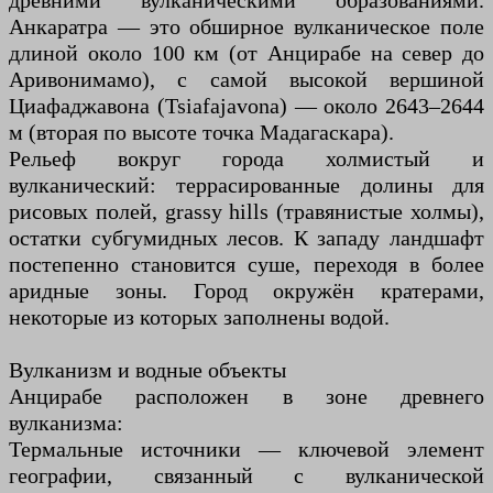
древними вулканическими образованиями.
Анкаратра — это обширное вулканическое поле
длиной около 100 км (от Анцирабе на север до
Аривонимамо), с самой высокой вершиной
Циафаджавона (Tsiafajavona) — около 2643–2644
м (вторая по высоте точка Мадагаскара).
Рельеф вокруг города холмистый и
вулканический: террасированные долины для
рисовых полей, grassy hills (травянистые холмы),
остатки субгумидных лесов. К западу ландшафт
постепенно становится суше, переходя в более
аридные зоны. Город окружён кратерами,
некоторые из которых заполнены водой.
Вулканизм и водные объекты
Анцирабе расположен в зоне древнего
вулканизма:
Термальные источники — ключевой элемент
географии, связанный с вулканической