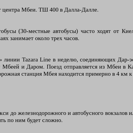
т центра Мбеи. ТШ 400 в Далла-Далле.
тобусы (30-местные автобусы) часто ходят от Ки
аях занимает около трех часов.
в» линии Tazara Line в неделю, соединяющих Дар-
у Мбеей и Даром. Поезд отправляется из Мбеи в К
орожная станция Мбея находится примерно в 4 км к 
акси до железнодорожного и автобусного вокзалов 
ать по ним будет сложно.