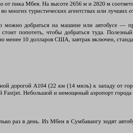
о от пика Мбея. На высоте 2656 м и 2820 м соотве
 во многих туристических агентствах или лучших от
 можно добраться на машине или автобусе — про
стоит попотеть, чтобы добраться туда. Полезный
ю менее 10 долларов США, завтрак включен, станд
ной дорогой A104 (22 км (14 миль) к западу от го
 Fastjet. Небольшой и немощеный аэропорт города 
ько раз в день. Из Мбеи в Сумбавангу ходят авто