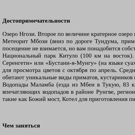
Достопримечательности
Озеро Нгози. Второе по величине кратерное озеро
Метеорит Мбози (вниз по дороге Тундума, прим
посещение не взимается, но вам понадобится собс
Национальный парк Китуло (100 км на восток).
Серенгети» или «Бустани-я-Мунгу» (на языке суах
для просмотра цветов с октября по апрель. Средн
обитают уникальные виды приматов, кустарников 
Водопады Маламба (езда из Мбеи в Тукую, 83 к
впечатляющих водопадов в районе Рунгве, регио
такие как Божий мост, Котел для приготовления п
Чем заняться