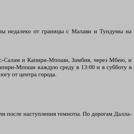
елы недалеко от границы с Малави и Тундумы на
эс-Салам и Капири-Мпоши, Замбия, через Мбею, и
апири-Мпоши каждую среду в 13:00 и в субботу в
югу от центра города.
или после наступления темноты. По дорогам Далла-