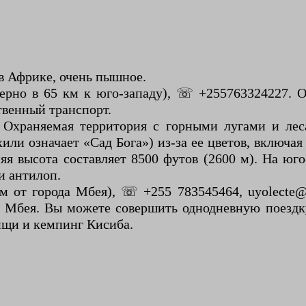
 в Африке, очень пышное.
ерно в 65 км к юго-западу), ☏ +255763324227. О
твенный транспорт.
 Охраняемая территория с горными лугами и лес
или означает «Сад Бога») из-за ее цветов, включая
яя высота составляет 8500 футов (2600 м). На юг
и антилоп.
м от города Мбея), ☏ +255 783545464, uyolect
н Мбея. Вы можете совершить однодневную поездк
ищи и кемпинг Кисиба.