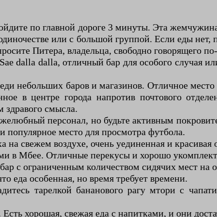
ройдите по главной дороге 3 минуты. Эта жемчужина
 одиночестве или с большой группой. Если еды нет, 
росите Питера, владельца, свободно говорящего по
 Sae dalla dalla, отличный бар для особого случая 
реди небольших баров и магазинов. Отличное место
ое в центре города напротив почтового отделен
 здравого смысла.
ужелюбный персонал, но будьте активным покровите
 и популярное место для просмотра футбола.
а на свежем воздухе, очень уединенная и красивая 
ями в Мбее. Отличные перекусы и хорошо укомплек
бар с ограниченным количеством сидячих мест на 
что еда особенная, но время требует времени.
ладитесь тарелкой бананового рагу мтори с чапа
). Есть хорошая, свежая еда с напитками, и они дост