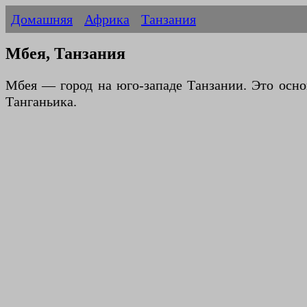
Домашняя
Африка
Танзания
Мбея, Танзания
Мбея — город на юго-западе Танзании. Это осно
Танганьика.