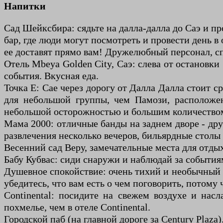
Напитки
Сад Шейксбира: сядьте на далла-далла до Саэ и п
бар, где люди могут посмотреть и провести день в
ее доставят прямо вам! Дружелюбный персонал, сп
Отель Mbeya Golden City, Саэ: слева от остановки
события. Вкусная еда.
Точка E: Сае через дорогу от Далла Далла стоит с
для небольшой группы, чем Памози, расположенн
небольшой осторожностью и большим количеством
Мама 2000: отличные банды на заднем дворе - др
развлечения несколько вечеров, бильярдные столы
Весенний сад Веру, замечательные места для отдых
Бабу Кубвас: сиди снаружи и наблюдай за событи
Душевное спокойствие: очень тихий и необычный 
убедитесь, что вам есть о чем поговорить, потому 
Continental: посидите на свежем воздухе и нас
похмелье, чем в отеле Continental.
Городской паб (на главной дороге за Century Plaza