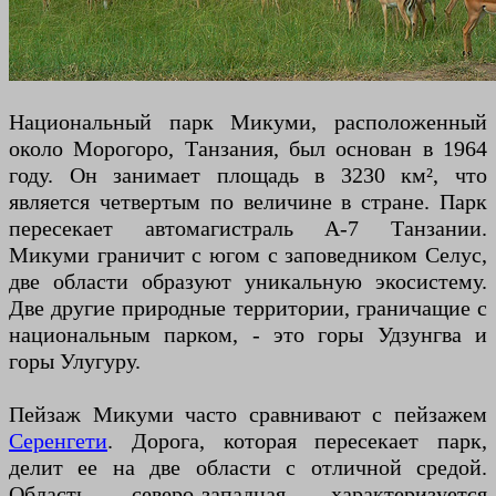
Национальный парк Микуми, расположенный
около Морогоро, Танзания, был основан в 1964
году. Он занимает площадь в 3230 км², что
является четвертым по величине в стране. Парк
пересекает автомагистраль A-7 Танзании.
Микуми граничит с югом с заповедником Селус,
две области образуют уникальную экосистему.
Две другие природные территории, граничащие с
национальным парком, - это горы Удзунгва и
горы Улугуру.
Пейзаж Микуми часто сравнивают с пейзажем
Серенгети
. Дорога, которая пересекает парк,
делит ее на две области с отличной средой.
Область северо-западная характеризуется