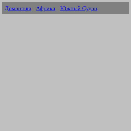
Домашняя
Африка
Южный Судан