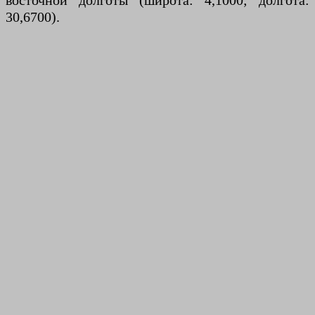
восточной долготы (широта: 4,1000; долгота:
30,6700).