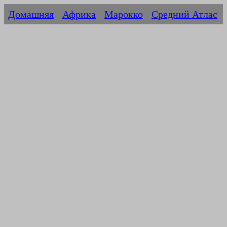
Домашняя
Африка
Марокко
Средний Атлас