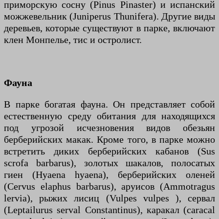
приморскую сосну (Pinus Pinaster) и испанский
можжевельник (Juniperus Thunifera). Другие виды
деревьев, которые существуют в парке, включают
клен Монпелье, тис и остролист.
Фауна
В парке богатая фауна. Он представляет собой
естественную среду обитания для находящихся
под угрозой исчезновения видов обезьян
берберийских макак. Кроме того, в парке можно
встретить диких берберийских кабанов (Sus
scrofa barbarus), золотых шакалов, полосатых
гиен (Hyaena hyaena), берберийских оленей
(Cervus elaphus barbarus), аруисов (Ammotragus
lervia), рыжих лисиц (Vulpes vulpes ), сервал
(Leptailurus serval Constantinus), каракал (caracal