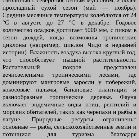
связанный с северо-восточным муссоном, и более
прохладный сухой сезон (май — ноябрь).
Средние месячные температуры колеблются от 24
°C в августе до 27 °C в декабре. Годовое
количество осадков достигает 5000 мм, с пиком в
сезон дождей, когда возможны тропические
циклоны (например, циклон Чидо в недавней
истории). Влажность воздуха высока круглый год,
что способствует пышной растительности.
Растительный покров представлен
вечнозелеными тропическими лесами, где
доминируют мангровые заросли у побережий,
кокосовые пальмы, банановые плантации и
разнообразные тропические деревья. Фауна
включает эндемичные виды птиц, рептилий и
морских обитателей, таких как черепахи и рыбы в
лагуне. Природные ресурсы ограничены:
основные — рыба, сельскохозяйственные земли и
потенциал для туризма благодаря