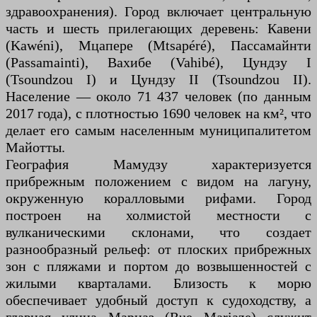
здравоохранения). Город включает центральную
часть и шесть прилегающих деревень: Кавени
(Kawéni), Мцапере (Mtsapéré), Пассамайнти
(Passamainti), Вахибе (Vahibé), Цундзу I
(Tsoundzou I) и Цундзу II (Tsoundzou II).
Население — около 71 437 человек (по данным
2017 года), с плотностью 1690 человек на км², что
делает его самым населенным муниципалитетом
Майотты.
География Мамудзу характеризуется
прибрежным положением с видом на лагуну,
окруженную коралловыми рифами. Город
построен на холмистой местности с
вулканическими склонами, что создает
разнообразный рельеф: от плоских прибрежных
зон с пляжами и портом до возвышенностей с
жилыми кварталами. Близость к морю
обеспечивает удобный доступ к судоходству, а