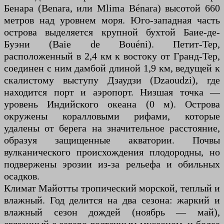
Бенара (Benara, или Mlima Bénara) высотой 660
метров над уровнем моря. Юго-западная часть
острова выделяется крупной бухтой Баие-де-
Буэни (Baie de Bouéni). Петит-Тер,
расположенный в 2,4 км к востоку от Гранд-Тер,
соединен с ним дамбой длиной 1,9 км, ведущей к
скалистому выступу Дзаудзи (Dzaoudzi), где
находится порт и аэропорт. Низшая точка —
уровень Индийского океана (0 м). Острова
окружены коралловыми рифами, которые
удалены от берега на значительное расстояние,
образуя защищенные акватории. Почвы
вулканического происхождения плодородны, но
подвержены эрозии из-за рельефа и обильных
осадков.
Климат Майотты тропический морской, теплый и
влажный. Год делится на два сезона: жаркий и
влажный сезон дождей (ноябрь — май),