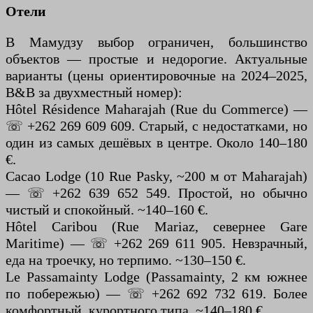
Отели
В Мамудзу выбор ограничен, большинство
объектов — простые и недорогие. Актуальные
варианты (цены ориентировочные на 2024–2025,
B&B за двухместный номер):
Hôtel Résidence Maharajah (Rue du Commerce) —
☏ +262 269 609 609. Старый, с недостатками, но
один из самых дешёвых в центре. Около 140–180
€.
Cacao Lodge (10 Rue Pasky, ~200 м от Maharajah)
— ☏ +262 639 652 549. Простой, но обычно
чистый и спокойный. ~140–160 €.
Hôtel Caribou (Rue Mariaz, севернее Gare
Maritime) — ☏ +262 269 611 905. Невзрачный,
еда на троечку, но терпимо. ~130–150 €.
Le Passamainty Lodge (Passamainty, 2 км южнее
по побережью) — ☏ +262 692 732 619. Более
комфортный, курортного типа. ~140–180 €.