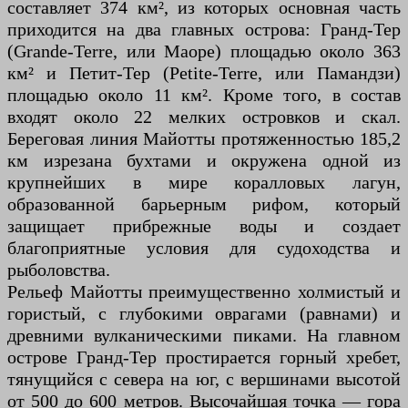
составляет 374 км², из которых основная часть
приходится на два главных острова: Гранд-Тер
(Grande-Terre, или Маоре) площадью около 363
км² и Петит-Тер (Petite-Terre, или Памандзи)
площадью около 11 км². Кроме того, в состав
входят около 22 мелких островков и скал.
Береговая линия Майотты протяженностью 185,2
км изрезана бухтами и окружена одной из
крупнейших в мире коралловых лагун,
образованной барьерным рифом, который
защищает прибрежные воды и создает
благоприятные условия для судоходства и
рыболовства.
Рельеф Майотты преимущественно холмистый и
гористый, с глубокими оврагами (равнами) и
древними вулканическими пиками. На главном
острове Гранд-Тер простирается горный хребет,
тянущийся с севера на юг, с вершинами высотой
от 500 до 600 метров. Высочайшая точка — гора