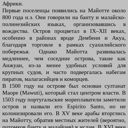
Африки.
Первые поселенцы появились на Майотте около
800 года н.э. Они говорили на банту и малайско-
полинезийских языках, организовавшись в
вождества. Остров процветал в IX–XII веках,
особенно в районах вроде Дембени и Акуа,
благодаря торговле в рамках суахилийского
побережья. Однако Майотта развивалась
медленнее, чем соседние острова, такие как
Анжуан, из-за менее удобных условий для
крупных судов, и часто подвергалась набегам
пиратов, малагасийцев и коморцев.
В 1500 году на острове был основан султанат
Маоре (Mawuti), который стал центром власти. В
1503 году португальские мореплаватели заметили
остров и назвали его Espirito Santo, но не
колонизировали его. В XV веке арабы вторглись
на Майотту, обратив местных жителей (вероятно,
потомков банту и малайцев) в ислам. В XVI веке