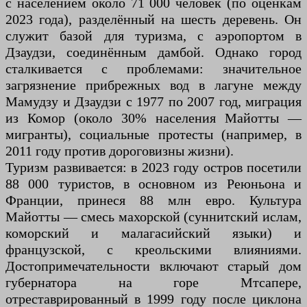
с населением около 71 000 человек (по оценкам
2023 года), разделённый на шесть деревень. Он
служит базой для туризма, с аэропортом в
Дзаудзи, соединённым дамбой. Однако город
сталкивается с проблемами: значительное
загрязнение прибрежных вод в лагуне между
Мамудзу и Дзаудзи с 1977 по 2007 год, миграция
из Комор (около 30% населения Майотты —
мигранты), социальные протесты (например, в
2011 году против дороговизны жизни).
Туризм развивается: в 2023 году остров посетили
88 000 туристов, в основном из Реюньона и
Франции, принеся 88 млн евро. Культура
Майотты — смесь махорской (суннитский ислам,
коморский и малагасийский языки) и
французской, с креольскими влияниями.
Достопримечательности включают старый дом
губернатора на горе Мтсапере,
отреставрированный в 1999 году после циклона