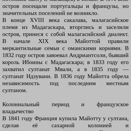
остров посещали португальцы и французы, но
значительных поселений не возникло.
В конце XVIII века сакалава, малагасийское
племя из Мадагаскара, вторглись и заселили
остров, принеся с собой малагасийский диалект.
В начале XIX века Майоттой правили
меркантильные семьи с оманскими корнями. В
1832 году остров завоевал Андриантсоли, бывший
король Ибоины с Мадагаскара; в 1833 году его
захватил султанат Мвали, а в 1835 году —
султанат Ндзувани. В 1836 году Майотта обрела
независимость под последним местным
султаном.
Колониальный период и французское
владычество
В 1841 году Франция купила Майотту у султана,
сделав её сахарной колонией и