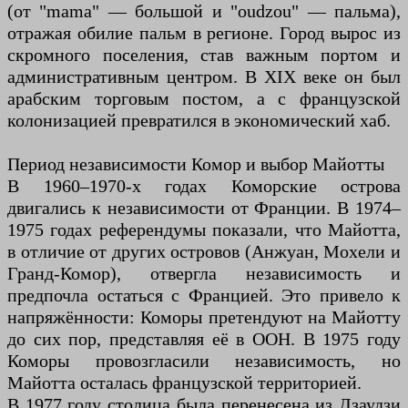
(от "mama" — большой и "oudzou" — пальма),
отражая обилие пальм в регионе. Город вырос из
скромного поселения, став важным портом и
административным центром. В XIX веке он был
арабским торговым постом, а с французской
колонизацией превратился в экономический хаб.
Период независимости Комор и выбор Майотты
В 1960–1970-х годах Коморские острова
двигались к независимости от Франции. В 1974–
1975 годах референдумы показали, что Майотта,
в отличие от других островов (Анжуан, Мохели и
Гранд-Комор), отвергла независимость и
предпочла остаться с Францией. Это привело к
напряжённости: Коморы претендуют на Майотту
до сих пор, представляя её в ООН. В 1975 году
Коморы провозгласили независимость, но
Майотта осталась французской территорией.
В 1977 году столица была перенесена из Дзаудзи