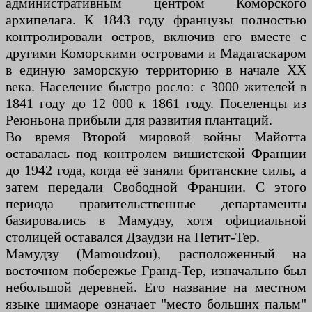
административным центром Коморского
архипелага. К 1843 году французы полностью
контролировали остров, включив его вместе с
другими Коморскими островами и Мадагаскаром
в единую заморскую территорию в начале XX
века. Население быстро росло: с 3000 жителей в
1841 году до 12 000 к 1861 году. Поселенцы из
Реюньона прибыли для развития плантаций.
Во время Второй мировой войны Майотта
оставалась под контролем вишистской Франции
до 1942 года, когда её заняли британские силы, а
затем передали Свободной Франции. С этого
периода правительственные департаменты
базировались в Мамудзу, хотя официальной
столицей оставался Дзаудзи на Петит-Тер.
Мамудзу (Mamoudzou), расположенный на
восточном побережье Гранд-Тер, изначально был
небольшой деревней. Его название на местном
языке шимаоре означает "место больших пальм"