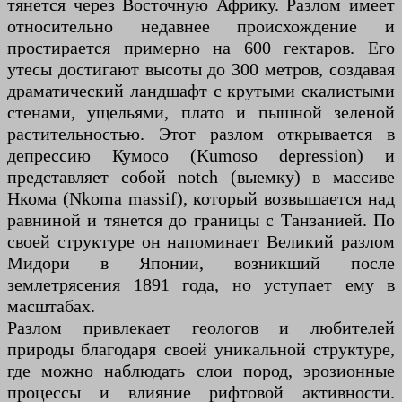
тянется через Восточную Африку. Разлом имеет
относительно недавнее происхождение и
простирается примерно на 600 гектаров. Его
утесы достигают высоты до 300 метров, создавая
драматический ландшафт с крутыми скалистыми
стенами, ущельями, плато и пышной зеленой
растительностью. Этот разлом открывается в
депрессию Кумосо (Kumoso depression) и
представляет собой notch (выемку) в массиве
Нкома (Nkoma massif), который возвышается над
равниной и тянется до границы с Танзанией. По
своей структуре он напоминает Великий разлом
Мидори в Японии, возникший после
землетрясения 1891 года, но уступает ему в
масштабах.
Разлом привлекает геологов и любителей
природы благодаря своей уникальной структуре,
где можно наблюдать слои пород, эрозионные
процессы и влияние рифтовой активности.