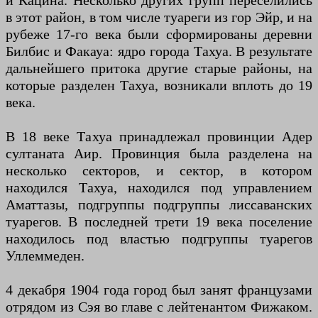
и Кацина. Несколько других групп переселились
в этот район, в том числе туареги из гор Эйр, и на
рубеже 17-го века были сформированы деревни
Билбис и Факауа: ядро ​​города Тахуа. В результате
дальнейшего притока другие старые районы, на
которые разделен Тахуа, возникали вплоть до 19
века.
В 18 веке Тахуа принадлежал провинции Адер
султаната Аир. Провинция была разделена на
несколько секторов, и сектор, в котором
находился Тахуа, находился под управлением
Аматтазы, подгруппы подгруппы лиссаванских
туарегов. В последней трети 19 века поселение
находилось под властью подгруппы туарегов
Уллеммеден.
4 декабря 1904 года город был занят французами
отрядом из Сэя во главе с лейтенантом Фижаком.