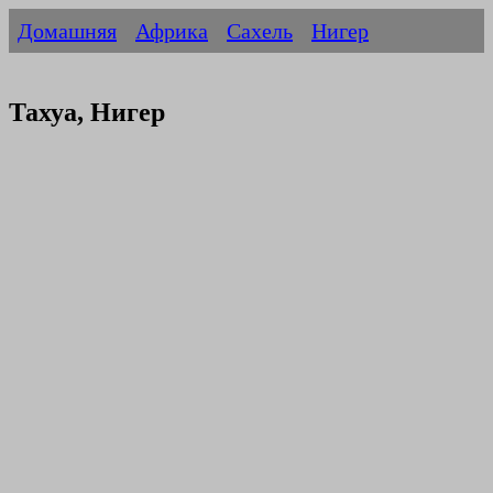
Домашняя
Африка
Сахель
Нигер
Тахуа, Нигер