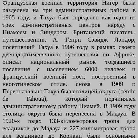
Французская военная территория Нигер была
разделена на три административных района в
1905 году, и Тахуа был определен как один из
трех административных центров наряду с
Ниамеем и Зиндером. Британский писатель-
путешественник А. Генри Сэвидж Лэндор,
посетивший Тахуа в 1906 году в рамках своего
двенадцатимесячного путешествия по Африке,
описал национальный рынок тогдашнего
поселения с населением 6000 человек и
французский военный пост, построенный в
неоготическом стиле. снова в 1909 г.
Первоначально Тахуа был столицей округа (cercle
de Tahoua), который подчинялся
административному району Ниамей. В 1909 году
столица округа была перенесена в Мадауа. В
1920-х годах 133-километровая тропа для
всадников до Мадауа и 227-километровая тропа
для всадников до Корнаки были основными