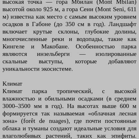
высокая точка — гора Мбилан (Mont Mbilan)
высотой около 925 м, а гора Сени (Mont Seni, 611
м) известна как место с самым высоким уровнем
осадков в Габоне (до 350 см в год). Ландшафт
включает крутые склоны, глубокие долины,
многочисленные реки и водопады, такие как
Кингеле и Макобане. Особенностью парка
являются инзельберги — изолированные
скальные выступы, которые добавляют
уникальности экосистеме.
Климат
Климат парка тропический, с высокой
влажностью и обильными осадками (в среднем
3000–3500 мм в год). На высотах выше 600 м
формируется так называемая «облачная лесная
зона» (forêt de nuages), где почти постоянные
облака и туманы создают идеальные условия для
влаголюбивых растений, таких как эпифиты.