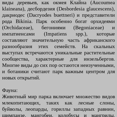
виды деревьев, как окмея Клайна (Aucoumea
klaineana), десбордезия (Desbordesia glaucescens),
дакриодес (Dacryodes buettneri) и представители
рода Bikinia. Парк особенно богат орхидеями
(Orchidaceae), бегониями (Begoniaceae) и
импатиенсами (Impatiens spp.), которые
составляют значительную часть африканского
разнообразия этих семейств. На скальных
выступах встречаются уникальные растительные
сообщества, характерные для инзельбергов.
Многие виды до сих пор остаются неизученными,
и ботаники считают парк важным центром для
новых открытий.
Фауна:
Животный мир парка включает множество видов
млекопитающих, таких как лесные слоны,
буйволы, леопарды, гориллы западных равнин,
шимпанзе, мангобеи, колобусы и мангрилы.