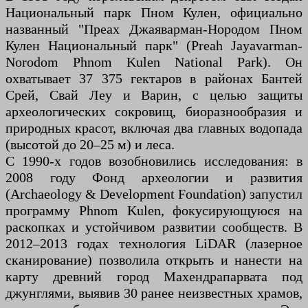
Национальный парк Пном Кулен, официально
названный "Преах Джаяварман-Нородом Пном
Кулен Национальный парк" (Preah Jayavarman-
Norodom Phnom Kulen National Park). Он
охватывает 37 375 гектаров в районах Бантей
Срей, Свай Леу и Варин, с целью защиты
археологических сокровищ, биоразнообразия и
природных красот, включая два главных водопада
(высотой до 20–25 м) и леса.
С 1990-х годов возобновились исследования: в
2008 году Фонд археологии и развития
(Archaeology & Development Foundation) запустил
программу Phnom Kulen, фокусирующуюся на
раскопках и устойчивом развитии сообществ. В
2012–2013 годах технология LiDAR (лазерное
сканирование) позволила открыть и нанести на
карту древний город Махендрапарвата под
джунглями, выявив 30 ранее неизвестных храмов,