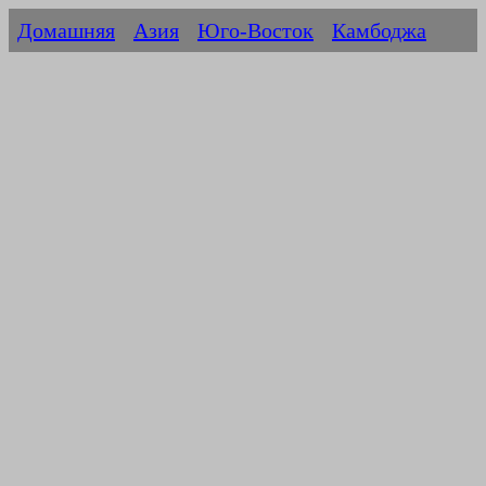
Домашняя
Азия
Юго-Восток
Камбоджа