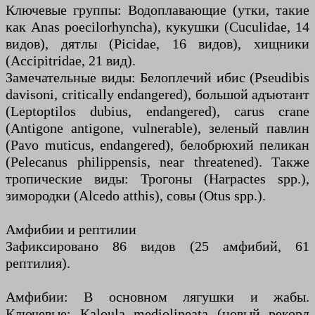
Ключевые группы: Водоплавающие (утки, такие
как Anas poecilorhyncha), кукушки (Cuculidae, 14
видов), дятлы (Picidae, 16 видов), хищники
(Accipitridae, 21 вид).
Замечательные виды: Белоплечий ибис (Pseudibis
davisoni, critically endangered), большой адъютант
(Leptoptilos dubius, endangered), сarus crane
(Antigone antigone, vulnerable), зеленый павлин
(Pavo muticus, endangered), белобрюхий пеликан
(Pelecanus philippensis, near threatened). Также
тропические виды: Трогоны (Harpactes spp.),
зимородки (Alcedo atthis), совы (Otus spp.).
Амфибии и рептилии
Зафиксировано 86 видов (25 амфибий, 61
рептилия).
Амфибии: В основном лягушки и жабы.
Ключевые: Kaloula mediolineata (новый рекорд