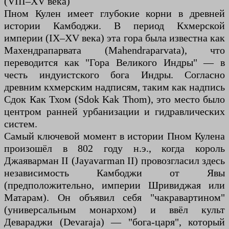
(VIII–XV века)
Пном Кулен имеет глубокие корни в древней
истории Камбоджи. В период Кхмерской
империи (IX–XV века) эта гора была известна как
Махендрапарвата (Mahendraparvata), что
переводится как "Гора Великого Индры" — в
честь индуистского бога Индры. Согласно
древним кхмерским надписям, таким как надпись
Сдок Как Тхом (Sdok Kak Thom), это место было
центром ранней урбанизации и гидравлических
систем.
Самый ключевой момент в истории Пном Кулена
произошёл в 802 году н.э., когда король
Джаяварман II (Jayavarman II) провозгласил здесь
независимость Камбоджи от Явы
(предположительно, империи Шривиджая или
Матарам). Он объявил себя "чакравартином"
(универсальным монархом) и ввёл культ
Девараджи (Devaraja) — "бога-царя", который