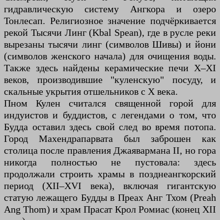
гидравлическую систему Ангкора и озеро
Тонлесап. Религиозное значение подчёркивается
рекой Тысячи Линг (Kbal Spean), где в русле реки
вырезаны тысячи линг (символов Шивы) и йони
(символов женского начала) для очищения воды.
Также здесь найдены керамические печи X–XI
веков, производившие "куленскую" посуду, и
скальные укрытия отшельников с X века.
Пном Кулен считался священной горой для
индуистов и буддистов, с легендами о том, что
Будда оставил здесь свой след во время потопа.
Город Махендрапарвата был заброшен как
столица после правления Джаявармана II, но гора
никогда полностью не пустовала: здесь
продолжали строить храмы в позднеангкорский
период (XII–XVI века), включая гигантскую
статую лежащего Будды в Преах Анг Тхом (Preah
Ang Thom) и храм Прасат Крол Ромиас (конец XII