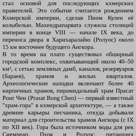
стал основой для последующих кхмерских
правителей. Это событие считается рождением
Кхмерской империи, сделав Пном Кулен её
колыбелью. Махендрапарвата служила столицей
империи в конце VIII — начале IX века, до
переноса двора в Харихаралайю (Ролуос) около
15 км восточнее будущего Ангкора.
В то время на плато существовал обширный
городской комплекс, охватывающий около 40–50
км², с сетью земляных дамб, каналов, резервуаров
(бараев), храмов и жилых кварталов.
Археологические находки включают более 40
кирпичных храмов, пирамидальный храм Прасат
Ронг Чен (Prasat Rong Chen) — первый известный
"храм-гора" в кхмерской архитектуре, — а также
древние карьеры песчаника, откуда добывали
материал для строительства храмов Ангкора (с IX
по XII век). Гора была источником воды для рек
Сиемреап, Пуок и Ролуос, питающих