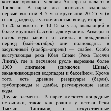
которые орошают условия Ангкора и падают в
Тонлесап. В парке два основных водопада:
первый высотой 4–5 м и крутизной 20–25 м (в
сезон дождей), с устойчивостью внизу; второй —
15–20 м высоты и 10–15 м угла, впадающий в
более крупный бассейн для купания. Размеры и
поток воды зависят от сезона: в дождливый
период (май–октябрь) они полноводны, в
засушливый (ноябрь–апрель) — слабее. Особо
выступающая река Кбал Спеан (Река Тысячи
Линга), где в песчаном русле вырезаны более
1000 лингамов (символов Шивы),
заканчивающиеся водопадом и бассейном. Кроме
того, есть древние резервуары (бараи),
трубопроводы и дамбы, регулирующие запас
воды.
Другие элементы: В парке имеются природные
источники, такие как родник у истока Реки
Тысячи Лингамов, и искусственные