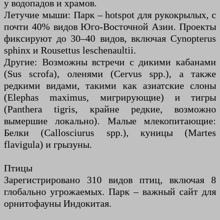
у водопадов и храмов.
Летучие мыши: Парк – hotspot для рукокрылых, с
почти 40% видов Юго-Восточной Азии. Проекты
фиксируют до 30–40 видов, включая Cynopterus
sphinx и Rousettus leschenaultii.
Другие: Возможны встречи с дикими кабанами
(Sus scrofa), оленями (Cervus spp.), а также
редкими видами, такими как азиатские слоны
(Elephas maximus, мигрирующие) и тигры
(Panthera tigris, крайне редкие, возможно
вымершие локально). Малые млекопитающие:
Белки (Callosciurus spp.), куницы (Martes
flavigula) и грызуны.
Птицы
Зарегистрировано 310 видов птиц, включая 8
глобально угрожаемых. Парк – важный сайт для
орнитофауны Индокитая.