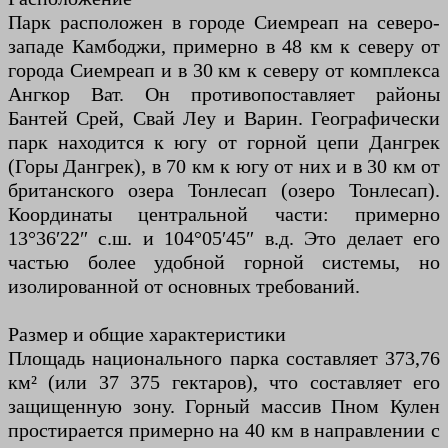
Парк расположен в городе Сиемреап на северо-
западе Камбоджи, примерно в 48 км к северу от
города Сиемреап и в 30 км к северу от комплекса
Ангкор Ват. Он противопоставляет районы
Бантей Срей, Свай Леу и Варин. Географически
парк находится к югу от горной цепи Дангрек
(Горы Дангрек), в 70 км к югу от них и в 30 км от
британского озера Тонлесап (озеро Тонлесап).
Координаты центральной части: примерно
13°36′22″ с.ш. и 104°05′45″ в.д. Это делает его
частью более удобной горной системы, но
изолированной от основных требований.
Размер и общие характеристики
Площадь национального парка составляет 373,76
км² (или 37 375 гектаров), что составляет его
защищенную зону. Горный массив Пном Кулен
простирается примерно на 40 км в направлении с