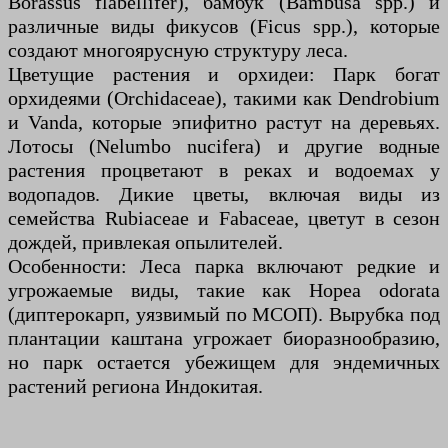
Borassus flabellifer), бамбук (Bambusa spp.) и
различные виды фикусов (Ficus spp.), которые
создают многоярусную структуру леса.
Цветущие растения и орхидеи: Парк богат
орхидеями (Orchidaceae), такими как Dendrobium
и Vanda, которые эпифитно растут на деревьях.
Лотосы (Nelumbo nucifera) и другие водные
растения процветают в реках и водоемах у
водопадов. Дикие цветы, включая виды из
семейства Rubiaceae и Fabaceae, цветут в сезон
дождей, привлекая опылителей.
Особенности: Леса парка включают редкие и
угрожаемые виды, такие как Hopea odorata
(диптерокарп, уязвимый по МСОП). Вырубка под
плантации каштана угрожает биоразнообразию,
но парк остается убежищем для эндемичных
растений региона Индокитая.