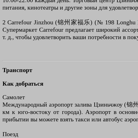
10:00-22:00 каждый день. Торговый центр Цзиньч
питания, кинотеатры и другие зоны для удовлетво
2 Carrefour Jinzhou (锦州家福乐) (№ 198 Longhu Road
Супермаркет Carrefour предлагает широкий ассор
т. д., чтобы удовлетворить ваши потребности в пок
Транспорт
Как добраться
Самолет
Международный аэропорт залива Цзиньчжоу (锦州
км к юго-востоку от города). Аэропорт в основ
прибытии вы можете взять такси или автобус аэроп
Поезд