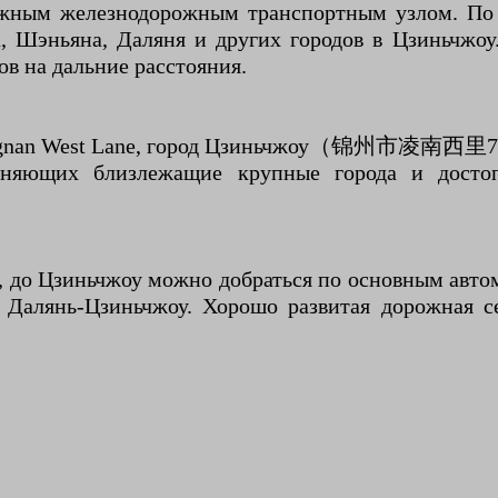
ажным железнодорожным транспортным узлом. По 
, Шэньяна, Даляня и других городов в Цзиньчжоу
в на дальние расстояния.
an West Lane, город Цзиньчжоу（锦州市凌南西里7号）,
иняющих близлежащие крупные города и достоп
, до Цзиньчжоу можно добраться по основным авто
 Далянь-Цзиньчжоу. Хорошо развитая дорожная се