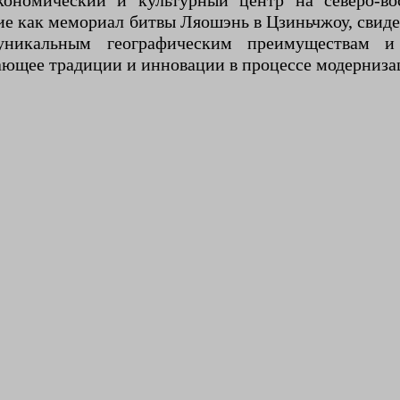
кономический и культурный центр на северо-в
ие как мемориал битвы Ляошэнь в Цзиньчжоу, свиде
уникальным географическим преимуществам и
ающее традиции и инновации в процессе модерниза