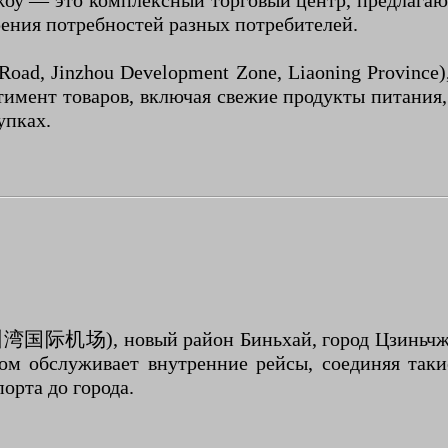
жоу — это комплексный торговый центр, предлага
рения потребностей разных потребителей.
, Jinzhou Development Zone, Liaoning Province),
тимент товаров, включая свежие продукты питания,
упках.
湾国际机场), новый район Биньхай, город Цзиньчжоу
ном обслуживает внутренние рейсы, соединяя таки
орта до города.