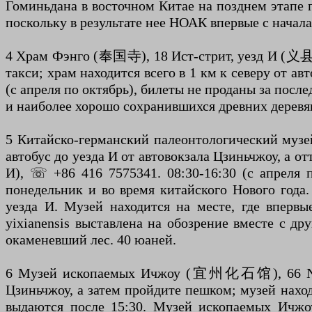
Гоминьдана в восточном Китае на позднем этапе 
поскольку в результате нее НОАК впервые с начал
4 Храм Фэнго (奉国寺), 18 Ист-стрит, уезд И (义县东街
такси; храм находится всего в 1 км к северу от ав
(с апреля по октябрь), билеты не проданы за пос
и наиболее хорошо сохранившихся древних деревя
5 Китайско-германский палеонтологический
автобус до уезда И от автовокзала Цзиньчжоу, а от
И), ☏ +86 416 7575341. 08:30-16:30 (с апреля п
понедельник и во время китайского Нового года
уезда И. Музей находится на месте, где впервы
yixianensis выставлена ​​на обозрение вместе с 
окаменевший лес. 40 юаней.
6 Музей ископаемых Ичжоу (宜州化石馆), 66 Nang
Цзиньчжоу, а затем пройдите пешком; музей наход
выдаются после 15:30. Музей ископаемых Ичжо