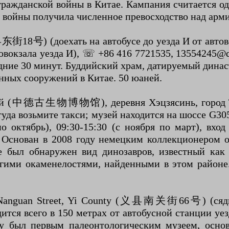
гражданской войны в Китае. Кампания считается 
а войны получила численное превосходство над арм
18号) (доехать на автобусе до уезда И от автово
товокзала уезда И), ☏ +86 416 7721535, 13554245@q
ледние 30 минут. Буддийский храм, датируемый дина
нных сооружений в Китае. 50 юаней.
 музей (中德古生物博物馆), деревня Хэцзясинь, го
туда возьмите такси; музей находится на шоссе G30
о октябрь), 09:30-15:30 (с ноября по март), вх
. Основан в 2008 году немецким коллекционером о
е был обнаружен вид динозавров, известный как b
другими окаменелостями, найденными в этом район
uan Street, Yi County (义县南关街66号) (сядьте н
ится всего в 150 метрах от автобусной станции уез
у был первым палеонтологическим музеем, осн