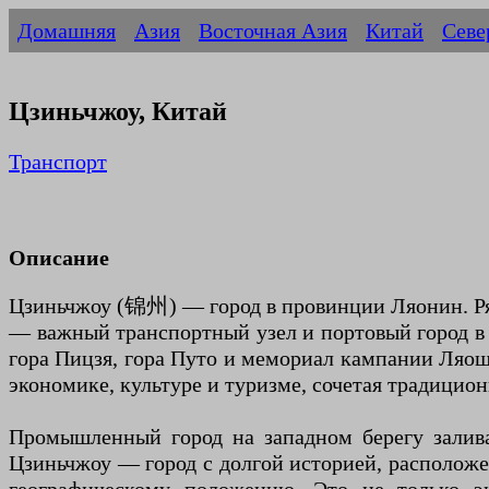
Домашняя
Азия
Восточная Азия
Китай
Севе
Цзиньчжоу, Китай
Транспорт
Описание
Цзиньчжоу (锦州) — город в провинции Ляонин. Ряд
— важный транспортный узел и портовый город в 
гора Пицзя, гора Путо и мемориал кампании Ляош
экономике, культуре и туризме, сочетая традицио
Промышленный город на западном берегу залива
Цзиньчжоу — город с долгой историей, располож