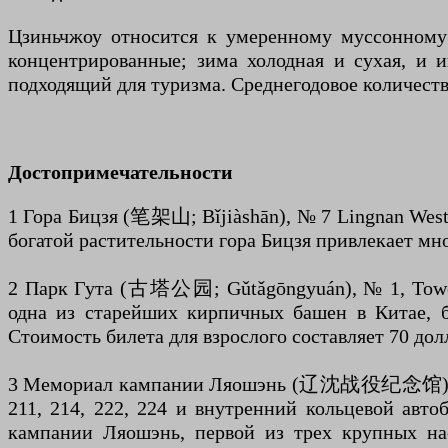
Цзиньчжоу относится к умеренному муссонному 
концентрированные; зима холодная и сухая, и и
подходящий для туризма. Среднегодовое количеств
Достопримечательности
1 Гора Бицзя (笔架山; Bǐjiàshān), № 7 Lingnan West
богатой растительности гора Бицзя привлекает мн
2 Парк Гута (古塔公园; Gǔtǎgōngyuán), № 1, Tower 
одна из старейших кирпичных башен в Китае, 
Стоимость билета для взрослого составляет 70 д
3 Мемориал кампании Ляошэнь (辽沈战役纪念馆), № 1
211, 214, 222, 224 и внутренний кольцевой авт
кампании Ляошэнь, первой из трех крупных на