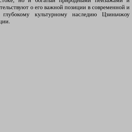
остоке, но и богатый природными пейзажами и
тельствуют о его важной позиции в современной и
 глубокому культурному наследию Цзиньчжоу
ции.