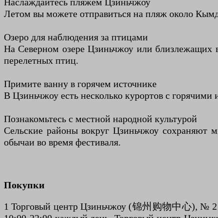
Наслаждайтесь пляжем Цзиньчжоу
Летом вы можете отправиться на пляж около Кым
Озеро для наблюдения за птицами
На Северном озере Цзиньчжоу или близлежащих в
перелетных птиц.
Примите ванну в горячем источнике
В Цзиньчжоу есть несколько курортов с горячими
Познакомьтесь с местной народной культурой
Сельские районы вокруг Цзиньчжоу сохраняют м
обычаи во время фестиваля.
Покупки
1 Торговый центр Цзиньчжоу (锦州购物中心), № 21-1, Sc