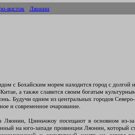
ро-восток
Ляонин
ом с Бохайским морем находится город с долгой и
Китае, а также славится своим богатым культурн
энь. Будучи одним из центральных городов Северо
нное и современное очарование.
 Ляонин, Цзиньчжоу посещают в основном из-за
енный на юго-западе провинции Ляонин, который с