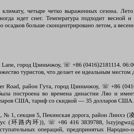
климату, четыре четко выраженных сезона. Лето 
ногда идет снег. Температура подходит весной 
о осадков больше сконцентрировано летом, а весен
 Lane, город Цзиньчжоу, ☏ +86 (0416)2181114. 06:0
ожество туристов, что делает ее идеальным местом 
Road, район Гута, город Цзиньчжоу, ☏ +86 (0416)
была построена во времена династии Ляо и имее
олларов США, тариф со скидкой — 35 долларов США.
, секция 5, Пекинская дорога, район Линхэ 
обус (环路内环)), ☏ +86 416 3839788, lszyjngwz@ls
ступательных операций, предпринятых Народно-