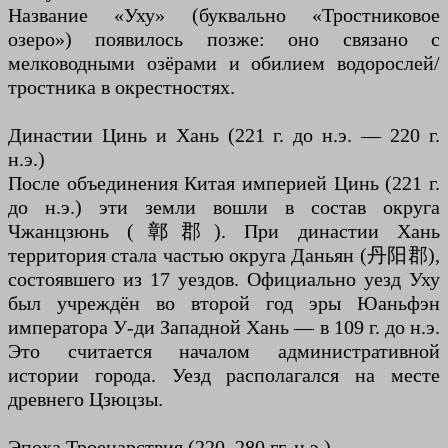
Название «Уху» (буквально «Тростниковое
озеро») появилось позже: оно связано с
мелководными озёрами и обилием водорослей/
тростника в окрестностях.
Династии Цинь и Хань (221 г. до н.э. — 220 г.
н.э.)
После объединения Китая империей Цинь (221 г.
до н.э.) эти земли вошли в состав округа
Чжанцзюнь (鄣郡). При династии Хань
территория стала частью округа Даньян (丹阳郡),
состоявшего из 17 уездов. Официально уезд Уху
был учреждён во второй год эры Юаньфэн
императора У-ди Западной Хань — в 109 г. до н.э.
Это считается началом административной
истории города. Уезд располагался на месте
древнего Цзюцзы.
Эпоха Троецарствия (220–280 гг. н.э.)