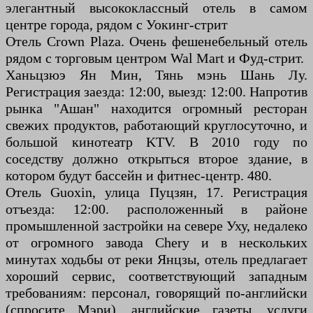
элегантный высококлассный отель в самом
центре города, рядом с Уокинг-стрит
Отель Crown Plaza. Очень фешенебельный отель
рядом с торговым центром Wal Mart и Фуд-стрит.
Ханьцзюэ Ян Мин, Тянь мэнь Шань Лу.
Регистрация заезда: 12:00, выезд: 12:00. Напротив
рынка "Ашан" находится огромный ресторан
свежих продуктов, работающий круглосуточно, и
большой кинотеатр KTV. В 2010 году по
соседству должно открыться второе здание, в
котором будут бассейн и фитнес-центр. 480.
Отель Guoxin, улица Пуцзян, 17. Регистрация
отъезда: 12:00. расположенный в районе
промышленной застройки на севере Уху, недалеко
от огромного завода Chery и в нескольких
минутах ходьбы от реки Янцзы, отель предлагает
хороший сервис, соответствующий западным
требованиям: персонал, говорящий по-английски
(спросите Мэри), английские газеты, услуги