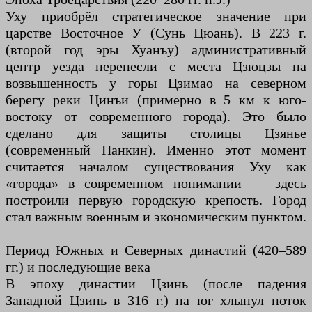
Уху приобрёл стратегическое значение при
царстве Восточное У (Сунь Цюань). В 223 г.
(второй год эры Хуанъу) административный
центр уезда перенесли с места Цзюцзы на
возвышенность у горы Цзимао на северном
берегу реки Цинъи (примерно в 5 км к юго-
востоку от современного города). Это было
сделано для защиты столицы Цзянье
(современный Нанкин). Именно этот момент
считается началом существования Уху как
«города» в современном понимании — здесь
построили первую городскую крепость. Город
стал важным военным и экономическим пунктом.
Период Южных и Северных династий (420–589
гг.) и последующие века
В эпоху династии Цзинь (после падения
Западной Цзинь в 316 г.) на юг хлынул поток