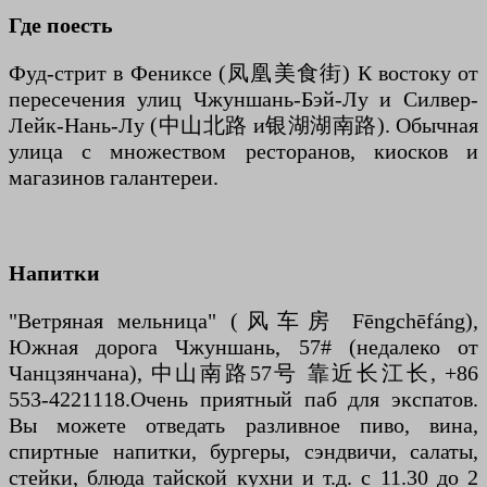
Где поесть
Фуд-стрит в Фениксе (凤凰美食街) К востоку от
пересечения улиц Чжуншань-Бэй-Лу и Силвер-
Лейк-Нань-Лу (中山北路 и银湖湖南路). Обычная
улица с множеством ресторанов, киосков и
магазинов галантереи.
Напитки
"Ветряная мельница" (风车房 Fēngchēfáng),
Южная дорога Чжуншань, 57# (недалеко от
Чанцзянчана), 中山南路57号 靠近长江长, +86
553-4221118.Очень приятный паб для экспатов.
Вы можете отведать разливное пиво, вина,
спиртные напитки, бургеры, сэндвичи, салаты,
стейки, блюда тайской кухни и т.д. с 11.30 до 2