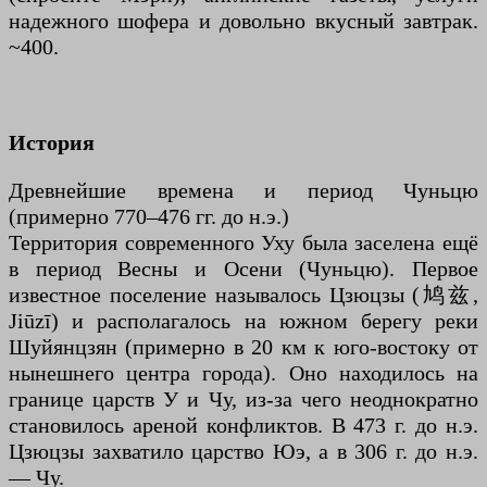
надежного шофера и довольно вкусный завтрак.
~400.
История
Древнейшие времена и период Чуньцю
(примерно 770–476 гг. до н.э.)
Территория современного Уху была заселена ещё
в период Весны и Осени (Чуньцю). Первое
известное поселение называлось Цзюцзы (鸠兹,
Jiūzī) и располагалось на южном берегу реки
Шуйянцзян (примерно в 20 км к юго-востоку от
нынешнего центра города). Оно находилось на
границе царств У и Чу, из-за чего неоднократно
становилось ареной конфликтов. В 473 г. до н.э.
Цзюцзы захватило царство Юэ, а в 306 г. до н.э.
— Чу.