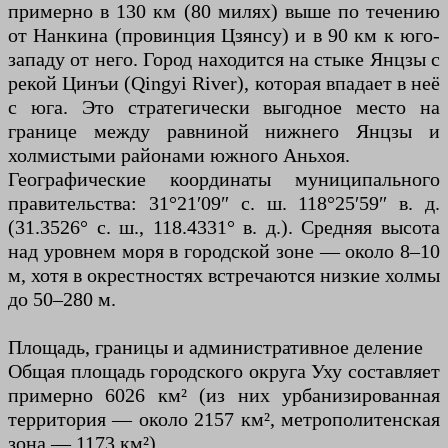
примерно в 130 км (80 милях) выше по течению
от Нанкина (провинция Цзянсу) и в 90 км к юго-
западу от него. Город находится на стыке Янцзы с
рекой Цинъи (Qingyi River), которая впадает в неё
с юга. Это стратегически выгодное место на
границе между равниной нижнего Янцзы и
холмистыми районами южного Аньхоя.
Географические координаты муниципального
правительства: 31°21′09″ с. ш. 118°25′59″ в. д.
(31.3526° с. ш., 118.4331° в. д.). Средняя высота
над уровнем моря в городской зоне — около 8–10
м, хотя в окрестностях встречаются низкие холмы
до 50–280 м.
Площадь, границы и административное деление
Общая площадь городского округа Уху составляет
примерно 6026 км² (из них урбанизированная
территория — около 2157 км², метрополитенская
зона — 1173 км²).