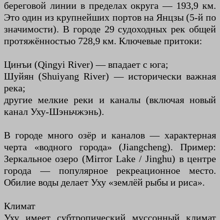
береговой линии в пределах округа — 193,9 км.
Это один из крупнейших портов на Янцзы (5-й по
значимости). В городе 29 судоходных рек общей
протяжённостью 728,9 км. Ключевые притоки:
Цинъи (Qingyi River) — впадает с юга;
Шуйян (Shuiyang River) — исторически важная
река;
другие мелкие реки и каналы (включая новый
канал Уху-Шэньчжэнь).
В городе много озёр и каналов — характерная
черта «водного города» (Jiangcheng). Пример:
Зеркальное озеро (Mirror Lake / Jinghu) в центре
города — популярное рекреационное место.
Обилие воды делает Уху «землёй рыбы и риса».
Климат
Уху имеет субтропический муссонный климат