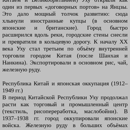
один из первых «договорных портов» на Янцзы.
Это дало мощный толчок развитию: сюда
хлынули иностранные купцы (в основном
японские и британские). Город быстро
расширился вдоль реки, городские стены снесли
и превратили в кольцевую дорогу. К началу XX
века Уху стал третьим по объёму внутренней
торговли городом Китая (после Шанхая и
Нанкина). Экспортировали в основном рис, чай,
железную руду.
Республика Китай и японская оккупация (1912–
1949 гг.)
В период Китайской Республики Уху продолжал
расти как торговый и промышленный центр
(текстиль, рисопереработка, маслобойни). В
1937–1938 гг. город оккупировали японские
войска. Железную руду в больших объёмах