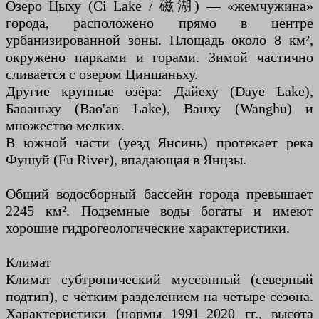
Озеро Цыху (Ci Lake / 磁湖) — «жемчужина»
города, расположено прямо в центре
урбанизированной зоны. Площадь около 8 км²,
окружено парками и горами. Зимой частично
сливается с озером Циншаньху.
Другие крупные озёра: Дайеху (Daye Lake),
Баоаньху (Bao'an Lake), Ванху (Wanghu) и
множество мелких.
В южной части (уезд Янсинь) протекает река
Фушуй (Fu River), впадающая в Янцзы.
Общий водосборный бассейн города превышает
2245 км². Подземные воды богаты и имеют
хорошие гидрогеологические характеристики.
Климат
Климат субтропический муссонный (северный
подтип), с чётким разделением на четыре сезона.
Характеристики (нормы 1991–2020 гг., высота