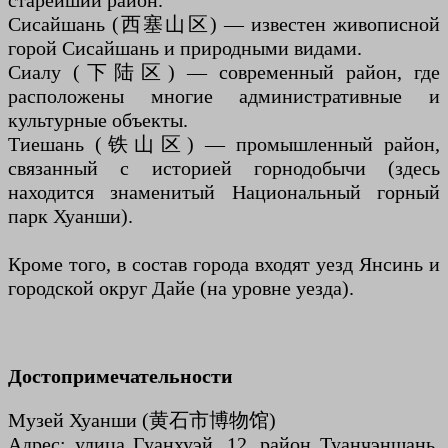
старейший район.
Сисайшань (西塞山区) — известен живописной
горой Сисайшань и природными видами.
Сиалу (下陆区) — современный район, где
расположены многие административные и
культурные объекты.
Тиешань (铁山区) — промышленный район,
связанный с историей горнодобычи (здесь
находится знаменитый Национальный горный
парк Хуанши).
Кроме того, в состав города входят уезд Янсинь и
городской округ Дайе (на уровне уезда).
Достопримечательности
Музей Хуанши (黄石市博物馆)
Адрес: улица Гуанхуэй, 12, район Туанчэншань,