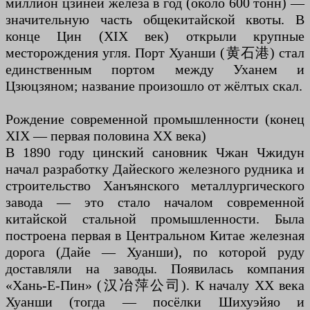
миллион цзиней железа в год (около 600 тонн) —
значительную часть общекитайской квоты. В
конце Цин (XIX век) открыли крупные
месторождения угля. Порт Хуанши (黄石港) стал
единственным портом между Уханем и
Цзюцзяном; название произошло от жёлтых скал.
Рождение современной промышленности (конец
XIX — первая половина XX века)
В 1890 году цинский сановник Чжан Чжидун
начал разработку Дайеского железного рудника и
строительство Ханъянского металлургического
завода — это стало началом современной
китайской стальной промышленности. Была
построена первая в Центральном Китае железная
дорога (Дайе — Хуанши), по которой руду
доставляли на заводы. Появилась компания
«Хань-Е-Пин» (汉冶萍公司). К началу XX века
Хуанши (тогда — посёлки Шихуэйяо и