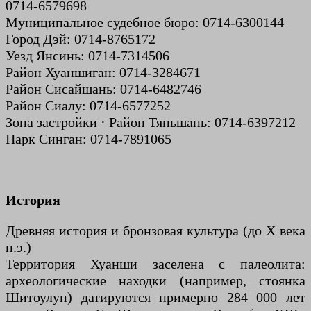
0714-6579698
Муниципальное судебное бюро: 0714-6300144
Город Дэй: 0714-8765172
Уезд Янсинь: 0714-7314506
Район Хуаншиган: 0714-3284671
Район Сисайшань: 0714-6482746
Район Сиалу: 0714-6577252
Зона застройки · Район Тяньшань: 0714-6397212
Парк Синган: 0714-7891065
История
Древняя история и бронзовая культура (до X века
н.э.)
Территория Хуанши заселена с палеолита:
археологические находки (например, стоянка
Шитоулун) датируются примерно 284 000 лет