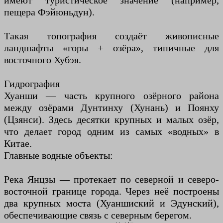
имеют туристическое значение (например,
пещера Фэйюньдун).
Такая топография создаёт живописные
ландшафты «горы + озёра», типичные для
восточного Хубэя.
Гидрография
Хуанши — часть крупного озёрного района
между озёрами Дунтинху (Хунань) и Поянху
(Цзянси). Здесь десятки крупных и малых озёр,
что делает город одним из самых «водных» в
Китае.
Главные водные объекты:
Река Янцзы — протекает по северной и северо-
восточной границе города. Через неё построены
два крупных моста (Хуаншиский и Эдунский),
обеспечивающие связь с северным берегом.