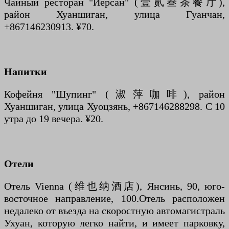
Чайный ресторан "Йерсан" (壹贰叁茶餐厅),
район Хуаншиган, улица Гуанчан,
+867146230913. ¥70.
Напитки
Кофейня "Шупинг" (淑萍咖啡), район
Хуаншиган, улица Хуоцзянь, +867146288298. С 10
утра до 19 вечера. ¥20.
Отели
Отель Vienna (维也纳酒店), Янсинь, 90, юго-
восточное направление, 100.Отель расположен
недалеко от въезда на скоростную автомагистраль
Ухуан, которую легко найти, и имеет парковку,