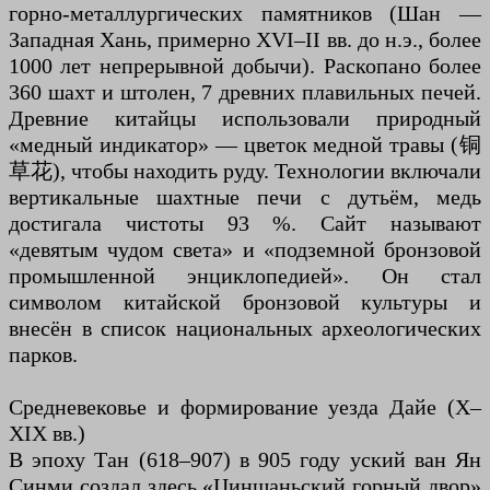
горно-металлургических памятников (Шан —
Западная Хань, примерно XVI–II вв. до н.э., более
1000 лет непрерывной добычи). Раскопано более
360 шахт и штолен, 7 древних плавильных печей.
Древние китайцы использовали природный
«медный индикатор» — цветок медной травы (铜
草花), чтобы находить руду. Технологии включали
вертикальные шахтные печи с дутьём, медь
достигала чистоты 93 %. Сайт называют
«девятым чудом света» и «подземной бронзовой
промышленной энциклопедией». Он стал
символом китайской бронзовой культуры и
внесён в список национальных археологических
парков.
Средневековье и формирование уезда Дайе (X–
XIX вв.)
В эпоху Тан (618–907) в 905 году уский ван Ян
Синми создал здесь «Циншаньский горный двор»