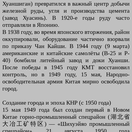
Хуаншиган) превратился в важный центр добычи
железной руды, угля и производства цемента
(завод Хуасинь). В 1920-е годы руду часто
отправляли в Японию.
В 1938 году, во время японского вторжения, район
оккупировали, оборудование частично взорвали
по приказу Чан Кайши. В 1944 году (9 марта)
американские и китайские самолёты (B-25 и P-
40) бомбили литейный завод и доки Хуанши.
После победы в 1945 году КМТ восстановил
контроль, но в 1949 году, 15 мая, Народно-
освободительная армия Китая мирно освободила
город.
Создание города и эпоха КНР (с 1950 года)
15 мая 1949 года был создан первый в Новом
Китае горно-промышленный спецрайон (湖北省
大冶工矿特区) — «Шихуэйяо промышленный
спецрайон». 21 августа 1950 года