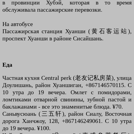
в провинции Хубэй, которая в то время
обслуживала пассажирские перевозки.
На автобусе
Пассажирская станция Хуанши (黄石客运站),
проспект Хуанши в районе Сисайшань.
Еда
Частная кухня Central perk (老友记私房菜), улица
Доулишань, район Хуаншиган, +867146570115. С
10 утра до 19 вечера. Омлет с помидорами,
ломтиками отварной свинины, зубной пастой и
баклажанами - все это знаменитые блюда. ¥70.
Саньвусюань (三五轩), район Сиалу, Восточная
дорога Ханчжоу, 128, +867146249061. С 10 утра
до 19 вечера. ¥100.