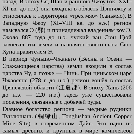
назад. В эпоху Ся, Шан и раннюю Чжоу (ок. XXI–
XI вв. до н.э.) она входила в область Цзинчжоу и
относилась к территории «трёх мяо» (саньмяо). В
Западную Чжоу (XI–VIII вв. до н.э.) регион
назывался Э (鄂) и принадлежал владениям хоу Э.
Около 887 года до н.э. чуский ван Сюн Цюй
завоевал эти земли и назначил своего сына Сюн
Хуна правителем Э.
В период Чуньцю–Чжаньго (Вёсны и Осени —
Сражающиеся царства) земли входили в состав
царства Чу, а позже — Цинь. При циньском царе
Чжаосяне (278 г. до н.э.) регион вошёл в состав
Цзянсяской области (江夏郡). В эпоху Хань (206
до н.э. — 220 н.э.) здесь уже существовали
поселения, связанные с добычей руды.
Главное богатство региона — медные рудники
Тунлюшань (铜绿山, Tonglushan Ancient Copper
Mine Site) в современном Дайе. Это один из
самых древних и крупных в мире комплексов