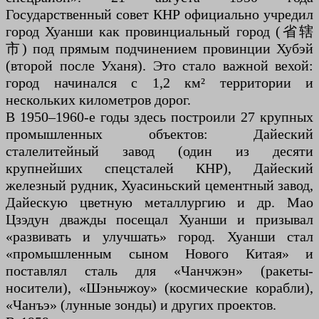
Государственный совет КНР официально учредил
город Хуанши как провинциальный город (省辖
市) под прямым подчинением провинции Хубэй
(второй после Уханя). Это стало важной вехой:
город начинался с 1,2 км² территории и
нескольких километров дорог.
В 1950–1960-е годы здесь построили 27 крупных
промышленных объектов: Дайеский
сталелитейный завод (один из десяти
крупнейших спецсталей КНР), Дайеский
железный рудник, Хуасиньский цементный завод,
Дайескую цветную металлургию и др. Мао
Цзэдун дважды посещал Хуанши и призывал
«развивать и улучшать» город. Хуанши стал
«промышленным сыном Нового Китая» и
поставлял сталь для «Чанчжэн» (ракеты-
носители), «Шэньчжоу» (космические корабли),
«Чанъэ» (лунные зонды) и других проектов.