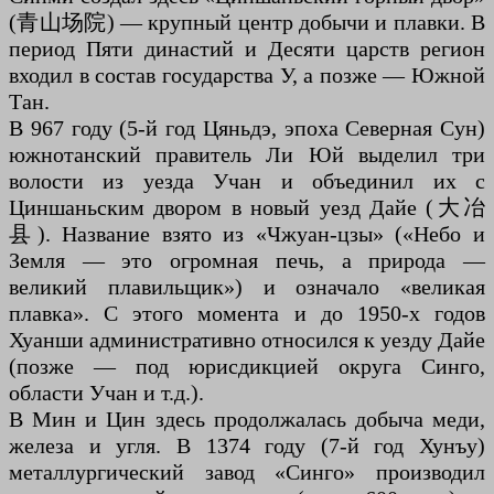
(青山场院) — крупный центр добычи и плавки. В
период Пяти династий и Десяти царств регион
входил в состав государства У, а позже — Южной
Тан.
В 967 году (5-й год Цяньдэ, эпоха Северная Сун)
южнотанский правитель Ли Юй выделил три
волости из уезда Учан и объединил их с
Циншаньским двором в новый уезд Дайе (大冶
县). Название взято из «Чжуан-цзы» («Небо и
Земля — это огромная печь, а природа —
великий плавильщик») и означало «великая
плавка». С этого момента и до 1950-х годов
Хуанши административно относился к уезду Дайе
(позже — под юрисдикцией округа Синго,
области Учан и т.д.).
В Мин и Цин здесь продолжалась добыча меди,
железа и угля. В 1374 году (7-й год Хунъу)
металлургический завод «Синго» производил