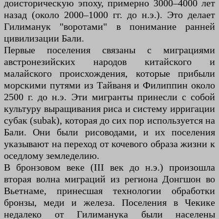
доисторическую эпоху, примерно 3000–4000 лет
назад (около 2000–1000 гг. до н.э.). Это делает
Гилиманук "воротами" в понимание ранней
цивилизации Бали.
Первые поселения связаны с миграциями
австронезийских народов китайского и
малайского происхождения, которые прибыли
морскими путями из Тайваня и Филиппин около
2500 г. до н.э. Эти мигранты принесли с собой
культуру выращивания риса и систему ирригации
субак (subak), которая до сих пор используется на
Бали. Они были рисоводами, и их поселения
указывают на переход от кочевого образа жизни к
оседлому земледелию.
В бронзовом веке (III век до н.э.) произошла
вторая волна миграций из региона Донгшон во
Вьетнаме, принесшая технологии обработки
бронзы, меди и железа. Поселения в Чекике
недалеко от Гилиманука были населены