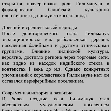
открытия подчеркивают роль Гилиманука в
формировании балийской культурной
идентичности до индуистского периода.
Древний и средневековый периоды
После доисторического этапа Гилиманук
эволюционировал как рыболовецкая деревня,
населенная балийцами и другими этническими
группами. Влияние индийской культуры,
вероятно, достигло региона через торговые сети,
как видно из находок индийского стекла в
контекстах I века до н.э. Однако конкретных
упоминаний о королевствах в Гилимануке нет; он
оставался периферийным поселением.
Современная история и развитие
В более поздние века Гилиманук стал
абсолютным мусульманским поселением
благодаря миграциям с Явы. Мусульмане из Явы