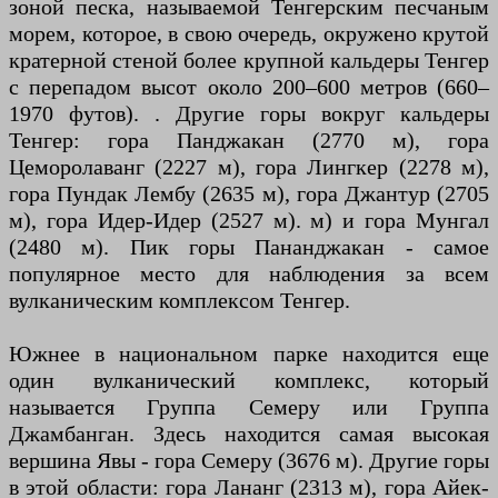
зоной песка, называемой Тенгерским песчаным
морем, которое, в свою очередь, окружено крутой
кратерной стеной более крупной кальдеры Тенгер
с перепадом высот около 200–600 метров (660–
1970 футов). . Другие горы вокруг кальдеры
Тенгер: гора Панджакан (2770 м), гора
Цеморолаванг (2227 м), гора Лингкер (2278 м),
гора Пундак Лембу (2635 м), гора Джантур (2705
м), гора Идер-Идер (2527 м). м) и гора Мунгал
(2480 м). Пик горы Пананджакан - самое
популярное место для наблюдения за всем
вулканическим комплексом Тенгер.
Южнее в национальном парке находится еще
один вулканический комплекс, который
называется Группа Семеру или Группа
Джамбанган. Здесь находится самая высокая
вершина Явы - гора Семеру (3676 м). Другие горы
в этой области: гора Лананг (2313 м), гора Айек-