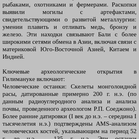
рыбаками, охотниками и фермерами. Раскопки
выявили могилы с артефактами,
свидетельствующими о развитой металлургии:
умении плавить и отливать медь, бронзу и
железо. Эти находки связывают Бали с более
широкими сетями обмена в Азии, включая связи с
материковой Юго-Восточной Азией, Китаем и
Индией.
Ключевые археологические открытия в
Гилимануке включают:
Человеческие останки: Скелеты монголоидной
расы, датированные примерно 200 г. н.э. (по
данным радиоуглеродного анализа и анализа
почвы, проведенного археологом Р.П. Соеджоно).
Более ранние датировки (I век до н.э. – середина I
тысячелетия н.э.) подтверждены AMS-анализом
человеческих костей, указывающим на период 52
г. до н.э. – 135 г. н.э. Эти останки