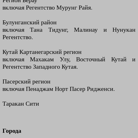
Регион Берау
включая Регентство Мурунг Райя.
Булунганский район
включая Тана Тидунг, Малинау и Нунукан
Регентство.
Кутай Картанегарский регион
включая Махакам Улу, Восточный Кутай и
Регентство Западного Кутая.
Пасерский регион
включая Пенаджам Норт Пасер Ридженси.
Таракан Сити
Города