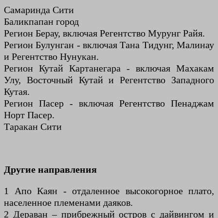
Самаринда Сити
Баликпапан город
Регион Берау, включая Регентство Мурунг Райя.
Регион Булунган - включая Тана Тидунг, Малинау
и Регентство Нунукан.
Регион Кутай Картанегара - включая Махакам
Улу, Восточный Кутай и Регентство Западного
Кутая.
Регион Пасер - включая Регентство Пенаджам
Норт Пасер.
Таракан Сити
Другие направления
1 Апо Каян - отдаленное высокогорное плато,
населенное племенами даяков.
2 Дераван – прибрежный остров с дайвингом и