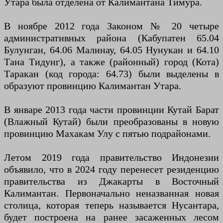
Утара была отделена от Калимантана Тимура.
В ноябре 2012 года Законом № 20 четыре
административных района (Кабупатен 65.04
Булунган, 64.06 Малинау, 64.05 Нунукан и 64.10
Тана Тидунг), а также (районный) город (Кота)
Таракан (код города: 64.73) были выделены в
образуют провинцию Калимантан Утара.
В январе 2013 года части провинции Кутай Барат
(Влажный Кутай) были преобразованы в новую
провинцию Махакам Улу с пятью подрайонами.
Летом 2019 года правительство Индонезии
объявило, что в 2024 году перенесет резиденцию
правительства из Джакарты в Восточный
Калимантан. Первоначально неназванная новая
столица, которая теперь называется Нусантара,
будет построена на ранее засаженных лесом