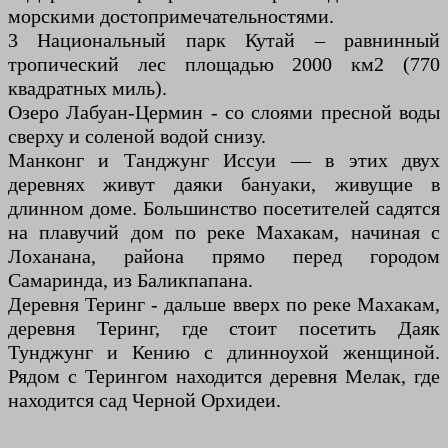
морскими достопримечательностями.
3 Национальный парк Кутай – равнинный
тропический лес площадью 2000 км2 (770
квадратных миль).
Озеро Лабуан-Цермин - со слоями пресной воды
сверху и соленой водой снизу.
Манконг и Танджунг Иссуи — в этих двух
деревнях живут даяки бануаки, живущие в
длинном доме. Большинство посетителей садятся
на плавучий дом по реке Махакам, начиная с
Лоханана, района прямо перед городом
Самаринда, из Баликпапана.
Деревня Теринг - дальше вверх по реке Махакам,
деревня Теринг, где стоит посетить Даяк
Тунджунг и Кению с длинноухой женщиной.
Рядом с Терингом находится деревня Мелак, где
находится сад Черной Орхидеи.