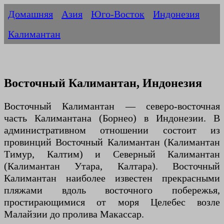
Домашняя
Азия
Юго-Восток
Индонезия
Калимантан
Восточный Калимантан, Индонезия
Восточный Калимантан — северо-восточная
часть Калимантана (Борнео) в Индонезии. В
административном отношении состоит из
провинций Восточный Калимантан (Калимантан
Тимур, Калтим) и Северный Калимантан
(Калимантан Утара, Калтара). Восточный
Калимантан наиболее известен прекрасными
пляжами вдоль восточного побережья,
простирающимися от моря Целебес возле
Малайзии до пролива Макассар.