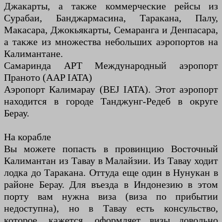
Джакарты, а также коммерческие рейсы из
Сурабаи, Банджармасина, Таракана, Палу,
Макасара, Джокьякарты, Семаранга и Денпасара,
а также из множества небольших аэропортов на
Калимантане.
Самаринда APT Международный аэропорт
Праното (AAP IATA)
Аэропорт Калимарау (BEJ IATA). Этот аэропорт
находится в городе Танджунг-Редеб в округе
Берау.
На корабле
Вы можете попасть в провинцию Восточный
Калимантан из Тавау в Малайзии. Из Тавау ходит
лодка до Таракана. Оттуда еще один в Нунукан в
районе Берау. Для въезда в Индонезию в этом
порту вам нужна виза (виза по прибытии
недоступна), но в Тавау есть консульство,
которое, кажется, оформляет визы довольно