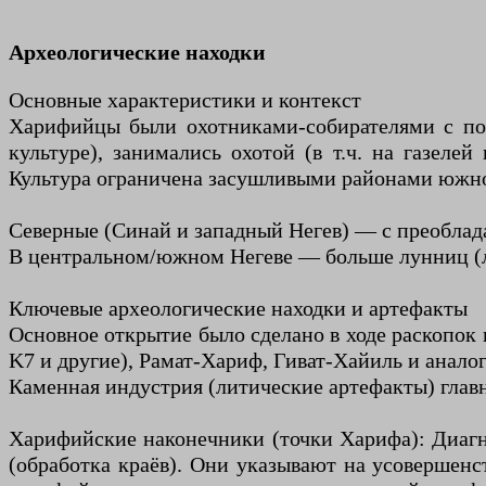
Археологические находки
Основные характеристики и контекст
Харифийцы были охотниками-собирателями с по
культуре), занимались охотой (в т.ч. на газеле
Культура ограничена засушливыми районами южног
Северные (Синай и западный Негев) — с преоблад
В центральном/южном Негеве — больше лунниц (л
Ключевые археологические находки и артефакты
Основное открытие было сделано в ходе раскопок
K7 и другие), Рамат-Хариф, Гиват-Хайиль и анал
Каменная индустрия (литические артефакты) глав
Харифийские наконечники (точки Харифа): Диаг
(обработка краёв). Они указывают на усовершенс