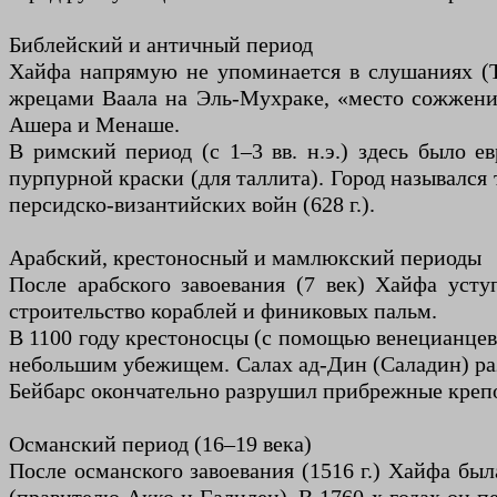
Библейский и античный период
Хайфа напрямую не упоминается в слушаниях (Та
жрецами Ваала на Эль-Мухраке, «место сожжения
Ашера и Менаше.
В римский период (с 1–3 вв. н.э.) здесь было 
пурпурной краски (для таллита). Город назывался
персидско-византийских войн (628 г.).
Арабский, крестоносный и мамлюкский периоды
После арабского завоевания (7 век) Хайфа уст
строительство кораблей и финиковых пальм.
В 1100 году крестоносцы (с помощью венецианцев)
небольшим убежищем. Салах ад-Дин (Саладин) разр
Бейбарс окончательно разрушил прибрежные крепо
Османский период (16–19 века)
После османского завоевания (1516 г.) Хайфа бы