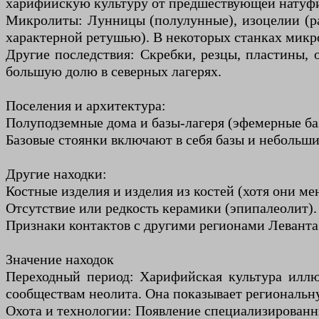
харифийскую культуру от предшествующей натуф
Микролиты: Лунницы (полулунные), изоцелии (ра
характерной ретушью). В некоторых станках микр
Другие последствия: Скребки, резцы, пластины,
большую долю в северных лагерях.
Поселения и архитектура:
Полуподземные дома и базы-лагеря (эфемерные баз
Базовые стоянки включают в себя базы и небольш
Другие находки:
Костные изделия и изделия из костей (хотя они м
Отсутствие или редкость керамики (эпипалеолит).
Признаки контактов с другими регионами Леванта 
Значение находок
Переходный период: Харифийская культура иллю
сообществам неолита. Она показывает региональн
Охота и технологии: Появление специализированн