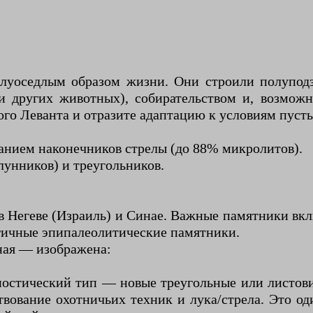
луоседлым образом жизни. Они строили полуподз
й и других животных), собирательством и, возмо
о Леванта и отразите адаптацию к условиям пусты
анием наконечников стрелы (до 88% микролитов).
унников) и треугольников.
 в Негеве (Израиль) и Синае. Важные памятники в
огичные эпипалеолитические памятники.
ная — изображена:
ностический тип — новые треугольные или листов
твование охотничьих техник и лука/стрела. Это 