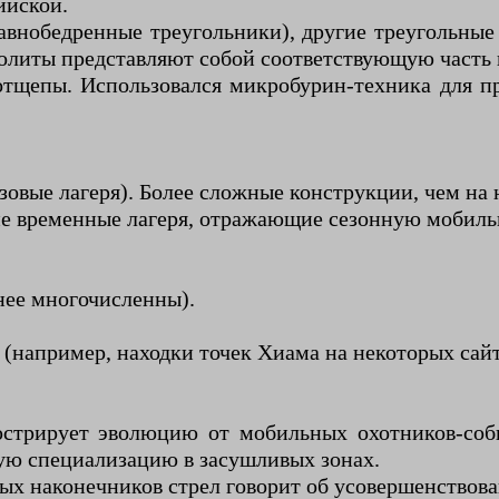
ийской.
внобедренные треугольники), другие треугольные 
олиты представляют собой соответствующую часть
 отщепы. Использовался микробурин-техника для п
овые лагеря). Более сложные конструкции, чем на 
ие временные лагеря, отражающие сезонную мобиль
енее многочисленны).
(например, находки точек Хиама на некоторых сайт
стрирует эволюцию от мобильных охотников-соб
ую специализацию в засушливых зонах.
ых наконечников стрел говорит об усовершенствова