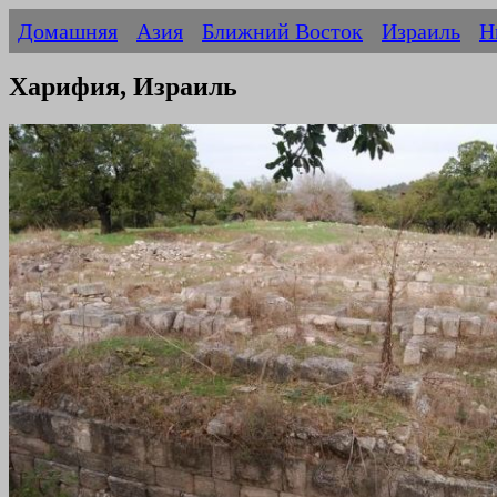
Домашняя
Азия
Ближний Восток
Израиль
Н
Харифия, Израиль