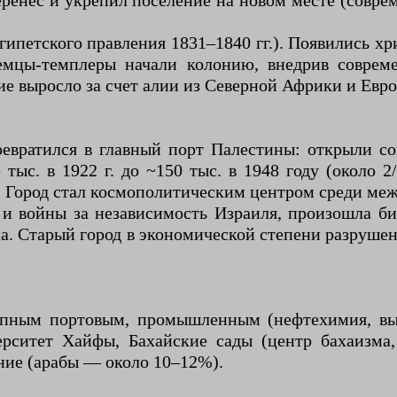
еренес и укрепил поселение на новом месте (совре
гипетского правления 1831–1840 гг.). Появились х
мцы-темплеры начали колонию, внедрив совреме
е выросло за счет алии из Северной Африки и Евр
евратился в главный порт Палестины: открыли со
тыс. в 1922 г. до ~150 тыс. в 1948 году (около 2
). Город стал космополитическим центром среди ме
и войны за независимость Израиля, произошла би
на. Старый город в экономической степени разрушен
упным портовым, промышленным (нефтехимия, в
верситет Хайфы, Бахайские сады (центр бахаиз
ние (арабы — около 10–12%).