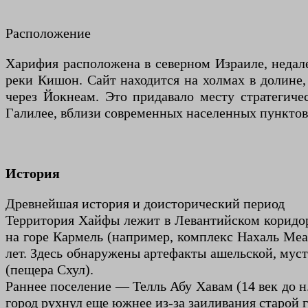
Расположение
Харифия расположена в северном Израиле, недале
реки Кишон. Сайт находится на холмах в долине, 
через Йокнеам. Это придавало месту стратегиче
Галилее, вблизи современных населенных пунктов,
История
Древнейшая история и доисторический период
Территория Хайфы лежит в Левантийском коридо
на горе Кармель (например, комплекс Нахаль Меа
лет. Здесь обнаружены артефакты ашельской, муст
(пещера Схул).
Раннее поселение — Телль Абу Хавам (14 век до 
город рухнул еще южнее из-за заиливания старой г