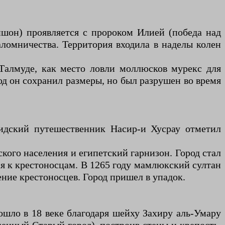
ишон) проявляется с пророком Илией (победа над
ломничества. Территория входила в наделы колен
 Талмуде, как место ловли моллюсков мурекс для
од он сохранил размеры, но был разрушен во время
сидский путешественник Насир-и Хусрау отметил
кого населения и египетский гарнизон. Город стал
ся к крестоносцам. В 1265 году мамлюкский султан
ние крестоносцев. Город пришел в упадок.
ошло в 18 веке благодаря шейху Захиру аль-Умару