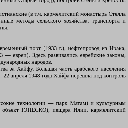
менный Старый город), построив стены и крепость.
ристианские (в т.ч. кармелитский монастырь Стелла
нные методы сельского хозяйства, транспорта и
опы.
временный порт (1933 г.), нефтепровод из Ирака,
/3 — евреи). Здесь развивались еврейские законы,
ждународных народов.
тва за Хайфу. Большая часть арабского населения
. 22 апреля 1948 года Хайфа перешла под контроль
ысокие технологии — парк Матам) и культурным
ма, объект ЮНЕСКО), пещера Илии, кармелитский