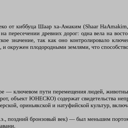
ко от киббуца Шаар ха-Амаким (Shaar HaAmakim, 
на пересечении древних дорог: одна вела на восто
ское значение, так как оно контролировало клю
 и окружен плодородными землями, что способствов
ре — ключевом пути перемещения людей, животны
рот, объект ЮНЕСКО) содержат свидетельства неп
ерской, ориньякской и натуфийской культур, включ
н.э., поздний бронзовый век) — был меньшим порто
авани.