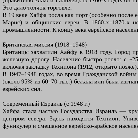
(правителю Акко и Галилеи). В 1760-х годах он п
Это дало толчок торговле.
В 19 веке Хайфа росла как порт (особенно после е
Марис) и общинские евреи. В 1860-х–1870-х не
промышленности. К концу века еврейское населени
Британская миссия (1918–1948)
Британцы захватили Хайфу в 1918 году. Город пр
железную дорогу. Население быстро росло: с ~25 
включая закладку Техниона (1912, открыто позже
В 1947–1948 годах, во время Гражданской войны 
(около 95% из 60–70 тыс.) бежала или была изгна
еврейских сил.
Современный Израиль (с 1948 г.)
Хайфа стала частью Государства Израиль — кр
центром севера. Здесь находятся Технион, Уни
фуникулер и смешанное еврейско-арабское населе