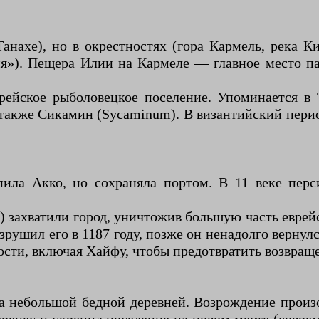
нахе), но в окрестностях (гора Кармель, река К
»). Пещера Илии на Кармеле — главное место па
еврейское рыболовецкое поселение. Упоминается в
 также Сикамин (Sycaminum). В византийский пери
упила Акко, но сохраняла портом. В 11 веке пер
 захватили город, уничтожив большую часть еврейс
ушил его в 1187 году, позже он ненадолго вернул
сти, включая Хайфу, чтобы предотвратить возвраще
ла небольшой бедной деревней. Возрождение произ