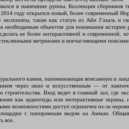
овался в нынешние руины. Коллекция сборников т
 2014 году открылся новый, более современный Ио
 экспонаты, такие как статуи из Айн Газаль и 
тся необходимым объектом для понимания истории 
делать ее более интерактивной и современной, хо
и стеклянными витринами и впечатляющими поясами
турального камня, напоминающая вписанную в ланд
нием через окно и искусственным — от лампочк
о строительства. Вход ведет в главный зал, где э
кими как аудиогиды или интерактивные экраны, 
ными возможностями доступ ограничен из-за неровн
площадки с панорамным видом на Амман. Общая
ь все.