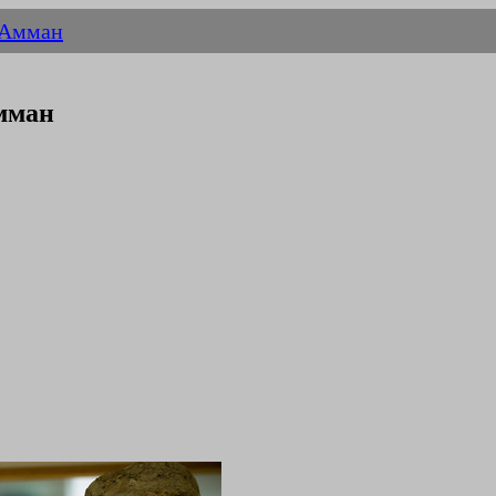
Амман
мман