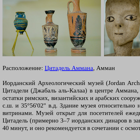
Расположение:
Цитадель Аммана
, Амман
Иорданский Археологический музей (Jordan Arc
Цитадели (Джабаль аль-Калаа) в центре Аммана,
остатки римских, византийских и арабских сооруж
с.ш. и 35°56'02" в.д. Здание музея относительн
витринами. Музей открыт для посетителей ежедне
Цитадель (примерно 3–7 иорданских динаров в за
40 минут, и оно рекомендуется в сочетании с осм