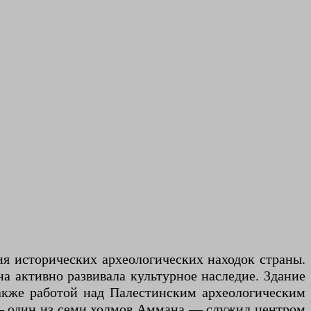
я исторических археологических находок страны.
на активно развивала культурное наследие. Здание
акже работой над Палестинским археологическим
 — один из семи холмов Аммана — служил центром