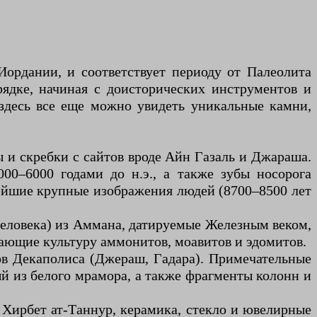
Иордании, и соответствует периоду от Палеолита
рядке, начиная с доисторических инструментов и
здесь все еще можно увидеть уникальные камни,
и скребки с сайтов вроде Айн Газаль и Джараша.
00–6000 годами до н.э., а также зубы носорога
нейшие крупные изображения людей (8700–8500 лет
человека) из Аммана, датируемые Железным веком,
ающие культуру аммонитов, моавитов и эдомитов.
ов Декаполиса (Джераш, Гадара). Примечательные
 из белого мрамора, а также фрагменты колонн и
а Хирбет ат-Таннур, керамика, стекло и ювелирные