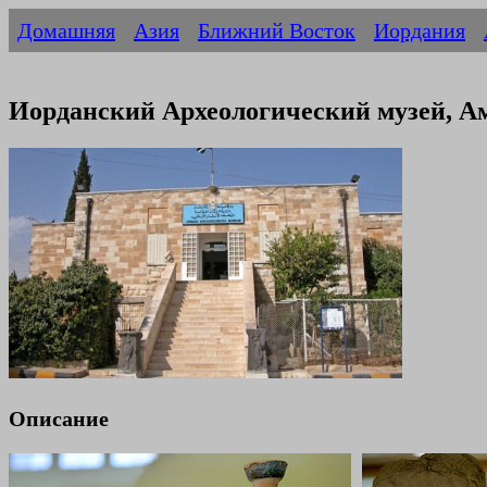
Домашняя
Азия
Ближний Восток
Иордания
Иорданский Археологический музей, А
Описание