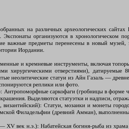
обранных на различных археологических сайтах 
э. Экспонаты организуются в хронологическом по
ие важные предметы перенесены в новый музей, 
итории Иордании.
менные и кремневые инструменты, включая топоры 
ими хирургическими отверстиями), датируемые 80
нитые неолитические статуи из Айн Газаль — древ
кспонируются реплики или фото.
.): Антропоморфные саркофаги (гробницы в форме 
украшения. Выделяются статуэтки и надписи, отраж
, византийский): Статуи, мозаики и монеты город
мской Филадельфии (древний Амман), выполненный
 — XV век н.э.): Набатейская богиня-рыба из храм