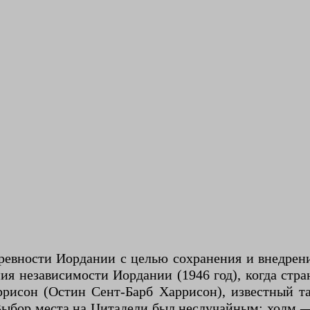
ревности Иордании с целью сохранения и внедрени
я независимости Иордании (1946 год), когда стра
ррисон (Остин Сент-Барб Харрисон), известный т
Выбор места на Цитадели был неслучайным: холм