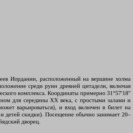
зеев Иордании, расположенный на вершине холма
положение среди руин древней цитадели, включая
ческого комплекса. Координаты примерно 31°57'18"
ичном для середины XX века, с простыми залами и
может варьироваться), и вход включен в билет на
 и детей скидки). Посещение обычно занимает 20–
йядский дворец.