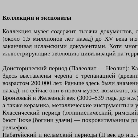
Коллекции и экспонаты
Коллекция музея содержит тысячи документов, с
(около 1,5 миллионов лет назад) до XV века н.
заканчивая исламскими документами. Хотя мног
иллюстрирующие эволюцию цивилизаций на терр
Доисторический период (Палеолит — Неолит): Ка
Здесь выставлены черепа с трепанацией (древн
возрастом 200 000 лет. Раньше здесь были знаме
назад), но сейчас они в новом музее; возможно, э
Бронзовый и Железный век (3000–539 годы до н.э
а также керамика, металлические инструменты и 
Классический период (эллинистический, римский
бюст Тюхе (богини удачи) — покровительницы ри
рельефов.
Набатейский и исламский периоды (II век до н.э.