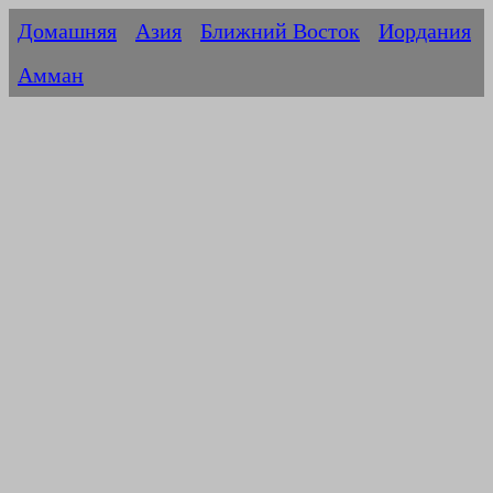
Домашняя
Азия
Ближний Восток
Иордания
Амман