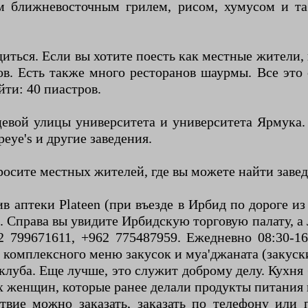
 ближневосточным грилем, рисом, хумусом и та
диться. Если вы хотите поесть как местные жители,
. Есть также много ресторанов шаурмы. Все это 
йти: 40 пиастров.
цевой улицы университета и университета Ярмука
peye's и другие заведения.
просите местных жителей, где вы можете найти заве
в аптеки Plateen (при въезде в Ирбид по дороге из 
о. Справа вы увидите Ирбидскую торговую палату, а
 799671611, +962 775487959. Ежедневно 08:30-16:
 комплексного меню закусок и муа'джаната (закуски
луба. Еще лучше, это служит доброму делу. Кухня 
женщин, которые ранее делали продукты питания и
твие можно заказать, заказать по телефону или 