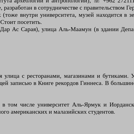
итута археологии и антропологии), ☏ +962 27211
 разработан в сотрудничестве с правительством Ге
(тоже внутри университета, музей находится в з
Стоит посетить.
ар Ас Сарая), улица Аль-Маамун (в здании Депа
ая улица с ресторанами, магазинами и бутиками. 
ей записью в Книге рекордов Гиннеса. В большинст
 в том числе университет Аль-Ярмук и Иорданск
ного американских и малазийских студентов.