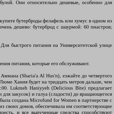
булой. Они относительно дешевые, особенно для
 купите бутерброды фелафель или хумус в одном из
очень дешево: бутерброд с шаурмой: 60 пиастров;
. Для быстрого питания на Университетской улице
дения питания, которые его обслуживают.
Аммана (Sharia'a Al Hus'n), езжайте до четвертого
 Люме Хания будет на тридцать метров дальше, чем
00. Lukmeh Haniyyeh (Delicious Bite) предлагает
 для закусок) и галуа (сладости) до вращающегося
была создана Microfund for Women в партнерстве с
з своих домов, обеспечивала им соответствующие
поесть, и все вырученные средства способствуют