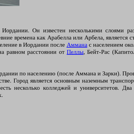
ревние времена как Арабелла или Арбела, является
селение в Иордании после
Аммана
с населением окол
 на равном расстоянии от
Пеллы
, Бейт-Рас (Капито
ордании по населению (после Аммана и Зарки). Про
стве. Город является основным наземным трансп
сть несколько колледжей и университетов. Два
к.