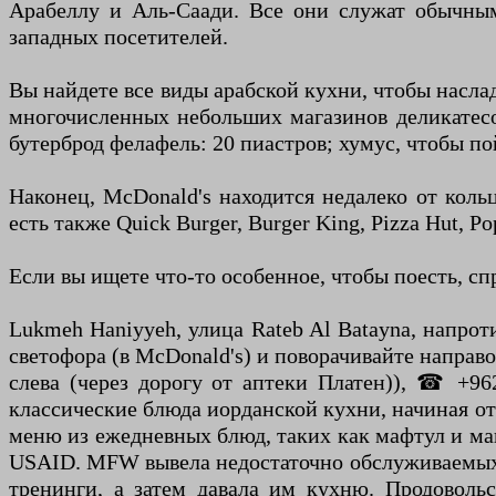
Арабеллу и Аль-Саади. Все они служат обычным
западных посетителей.
Вы найдете все виды арабской кухни, чтобы насла
многочисленных небольших магазинов деликатесов
бутерброд фелафель: 20 пиастров; хумус, чтобы по
Наконец, McDonald's находится недалеко от коль
есть также Quick Burger, Burger King, Pizza Hut, Po
Если вы ищете что-то особенное, чтобы поесть, с
Lukmeh Haniyyeh, улица Rateb Al Batayna, напроти
светофора (в McDonald's) и поворачивайте направ
слева (через дорогу от аптеки Платен)), ☎ +962
классические блюда иорданской кухни, начиная от
меню из ежедневных блюд, таких как мафтул и мак
USAID. MFW вывела недостаточно обслуживаемых 
тренинги, а затем давала им кухню. Продовольс