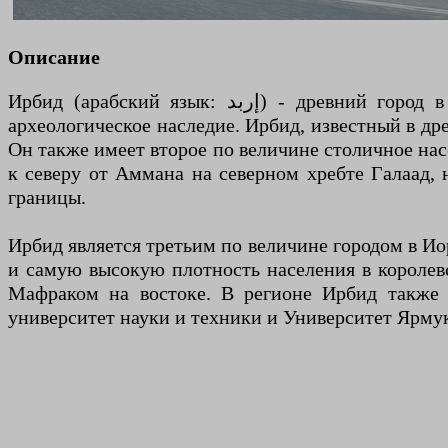
Описание
Ирбид (арабский язык: إربد) - древний город в Иордании. Он известен несколькими слоями различной цивилизации, которые оставили богатое
археологическое наследие. Ирбид, известный в д
Он также имеет второе по величине столичное на
к северу от Аммана на северном хребте Галаад,
границы.
Ирбид является третьим по величине городом в И
и самую высокую плотность населения в королев
Мафраком на востоке. В регионе Ирбид также е
университет науки и техники и Университет Ярму