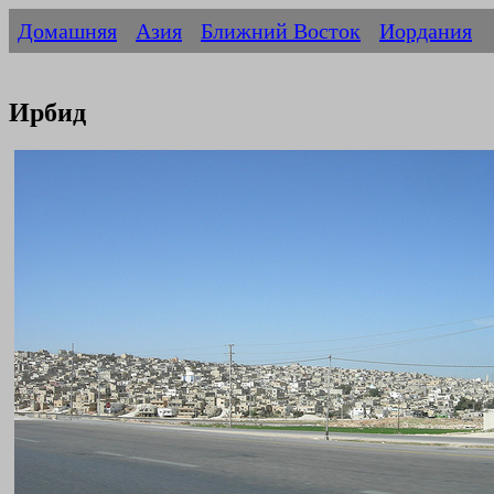
Домашняя
Азия
Ближний Восток
Иордания
Ирбид