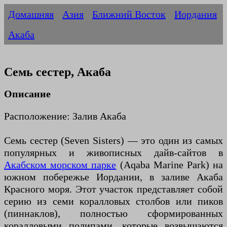
Домашняя
Азия
Ближний Восток
Иордания
Акаба
Семь сестер, Акаба
Описание
Расположение: Залив Акаба
Семь сестер (Seven Sisters) — это один из самых
популярных и живописных дайв-сайтов в
Акабском морском парке
(Aqaba Marine Park) на
южном побережье Иордании, в заливе Акаба
Красного моря. Этот участок представляет собой
серию из семи коралловых столбов или пиков
(пиннаклов), полностью сформированных
коралловыми полипами, которые возвышаются