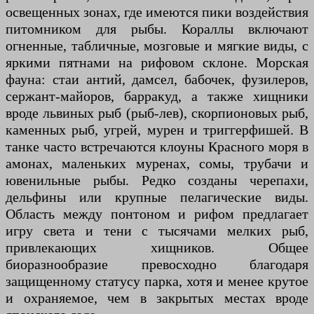
освещенных зонах, где имеются пики воздействия
питомником для рыбы. Кораллы включают
огненные, табличные, мозговые и мягкие виды, с
яркими пятнами на рифовом склоне. Морская
фауна: стаи антий, дамсел, бабочек, фузилеров,
сержант-майоров, барракуд, а также хищники
вроде львиных рыб (рыб-лев), скорпионовых рыб,
каменных рыб, угрей, мурен и триггерфишей. В
танке часто встречаются клоуны Красного моря в
амонах, маленьких муренах, сомы, трубачи и
ювенильные рыбы. Редко созданы черепахи,
дельфины или крупные пелагические виды.
Область между понтоном и рифом предлагает
игру света и тени с тысячами мелких рыб,
привлекающих хищников. Общее
биоразнообразие превосходно благодаря
защищенному статусу парка, хотя и менее крутое
и охраняемое, чем в закрытых местах вроде