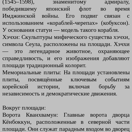
(1545–1598), знаменитому адмиралу,
победившему японский флот во время
Имджинской войны. Его подвиг связан с
использованием «кораблей-черепах» (кобуксон).
У основания статуи — модель такого корабля.
Хэчхи: Скульптуры мифического существа хэчхи,
символа Сеула, расположены на площади. Хэчхи
— это легендарное животное, охраняющее
справедливость, и его изображения добавляют
площади традиционный колорит.
Мемориальные плиты: На площади установлены
плиты, посвящённые ключевым событиям
корейской истории, включая борьбу за
независимость и демократические движения.
Вокруг площади:
Ворота Кванхвамун: Главные ворота дворца
Кёнбоккун, расположенные в северной части
площади. Они служат парадным входом во дворец