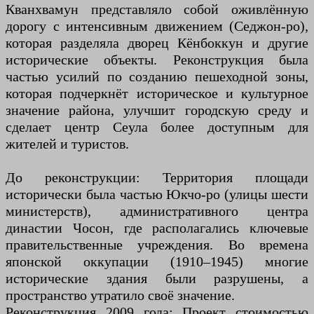
Кванхвамун представляло собой оживлённую
дорогу с интенсивным движением (Седжон-ро),
которая разделяла дворец Кёнбоккун и другие
исторические объекты. Реконструкция была
частью усилий по созданию пешеходной зоны,
которая подчеркнёт историческое и культурное
значение района, улучшит городскую среду и
сделает центр Сеула более доступным для
жителей и туристов.
До реконструкции: Территория площади
исторически была частью Юкчо-ро (улицы шести
министерств), административного центра
династии Чосон, где располагались ключевые
правительственные учреждения. Во времена
японской оккупации (1910–1945) многие
исторические здания были разрушены, а
пространство утратило своё значение.
Реконструкция 2009 года: Проект стоимостью