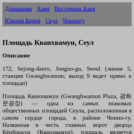
Домашняя
Азия
Восточная Азия
Южная Корея
Сеул
Чонногу
Площадь Кванхвамун, Сеул
Описание
172, Sejong-daero, Jongno-gu, Seoul (линия 5,
станция Gwanghwamun; выход 9 ведет прямо к
площади)
Площадь Кванхвамун (Gwanghwamun Plaza, 광화
문광장) — одна из самых знаковых
общественных площадей Сеула, расположенная в
самом сердце города, в районе Чонно-гу.
Названная в честь главных ворот дворца
Кёнбоккун (Кванхвамун), площадь является