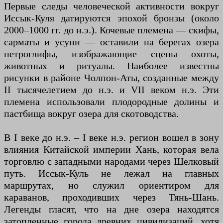
Первые следы человеческой активности вокруг
Иссык-Куля датируются эпохой бронзы (около
2000–1000 гг. до н.э.). Кочевые племена — скифы,
сарматы и усуни — оставили на берегах озера
петроглифы, изображающие сцены охоты,
животных и ритуалы. Наиболее известны
рисунки в районе Чолпон-Аты, созданные между
II тысячелетием до н.э. и VII веком н.э. Эти
племена использовали плодородные долины и
пастбища вокруг озера для скотоводства.
В I веке до н.э. – I веке н.э. регион вошел в зону
влияния Китайской империи Хань, которая вела
торговлю с западными народами через Шелковый
путь. Иссык-Куль не лежал на главных
маршрутах, но служил ориентиром для
караванов, проходивших через Тянь-Шань.
Легенды гласят, что на дне озера находятся
затопленные города древних цивилизаций, хотя