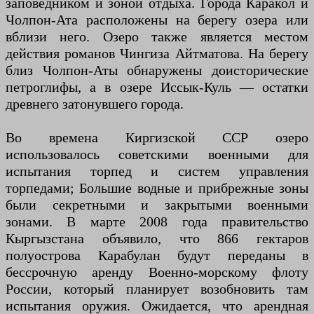
заповедником и зоной отдыха. Города Каракол и
Чолпон-Ата расположены на берегу озера или
вблизи него. Озеро также является местом
действия романов Чингиза Айтматова. На берегу
близ Чолпон-Аты обнаружены доисторические
петроглифы, а в озере Иссык-Куль — остатки
древнего затонувшего города.
Во времена Киргизской ССР озеро
использовалось советскими военными для
испытания торпед и систем управления
торпедами; Большие водные и прибрежные зоны
были секретными и закрытыми военными
зонами. В марте 2008 года правительство
Кыргызстана объявило, что 866 гектаров
полуострова Карабулан будут переданы в
бессрочную аренду Военно-морскому флоту
России, который планирует возобновить там
испытания оружия. Ожидается, что арендная