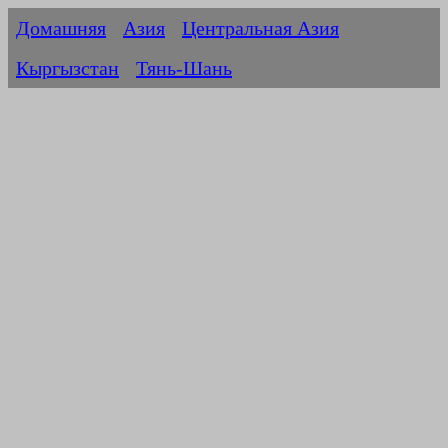
Домашняя
Азия
Центральная Азия
Кыргызстан
Тянь-Шань