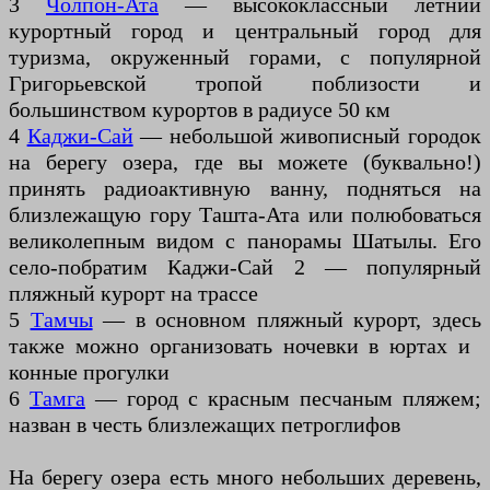
3
Чолпон-Ата
— высококлассный летний
курортный город и центральный город для
туризма, окруженный горами, с популярной
Григорьевской тропой поблизости и
большинством курортов в радиусе 50 км
4
Каджи-Сай
— небольшой живописный городок
на берегу озера, где вы можете (буквально!)
принять радиоактивную ванну, подняться на
близлежащую гору Ташта-Ата или полюбоваться
великолепным видом с панорамы Шатылы. Его
село-побратим Каджи-Сай 2 — популярный
пляжный курорт на трассе
5
Тамчы
— в основном пляжный курорт, здесь
также можно организовать ночевки в юртах и ​​
конные прогулки
6
Тамга
— город с красным песчаным пляжем;
назван в честь близлежащих петроглифов
На берегу озера есть много небольших деревень,