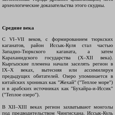
археологические доказательства этого скудны.
Средние века
С VI–VII веков, с формированием тюркских
каганатов, район Иссык-Куля стал частью
Западно-Тюркского каганата, а затем
Караханидского государства (X–XII века).
Кыргызские племена начали заселять регион в
IX–X веках, вытесняя или ассимилируя
предыдущих обитателей. Озеро упоминается в
китайских хрониках как "Жехай" ("Теплое море")
и в арабских источниках как "Бухайра-и-Иссик"
("Теплое озеро").
В XII–XIII веках регион захватывают монголы
под предводительством Чингисхана. Иссык-Куль