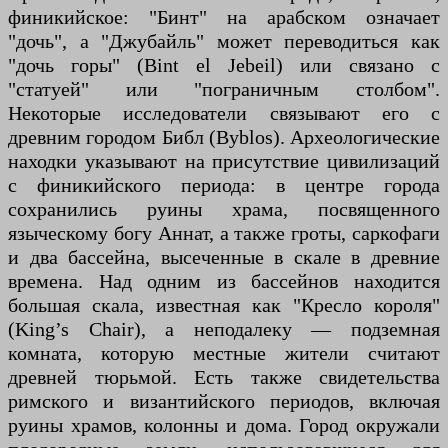
финикийское: "Бинт" на арабском означает
"дочь", а "Джубайль" может переводиться как
"дочь горы" (Bint el Jebeil) или связано с
"статуей" или "пограничным столбом".
Некоторые исследователи связывают его с
древним городом Библ (Byblos). Археологические
находки указывают на присутствие цивилизаций
с финикийского периода: в центре города
сохранились руины храма, посвященного
языческому богу Аннат, а также гроты, саркофаги
и два бассейна, высеченные в скале в древние
времена. Над одним из бассейнов находится
большая скала, известная как "Кресло короля"
(King’s Chair), а неподалеку — подземная
комната, которую местные жители считают
древней тюрьмой. Есть также свидетельства
римского и византийского периодов, включая
руины храмов, колонны и дома. Город окружали