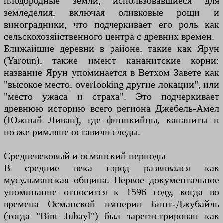
плодородные земли, использовавшиеся для
земледелия, включая оливковые рощи и
виноградники, что подчеркивает его роль как
сельскохозяйственного центра с древних времен.
Ближайшие деревни в районе, такие как Ярун
(Yaroun), также имеют кананитские корни:
название Ярун упоминается в Ветхом Завете как
"высокое место, overlooking другие локации", или
"место ужаса и страха". Это подчеркивает
древнюю историю всего региона Джебель-Амел
(Южный Ливан), где финикийцы, кананиты и
позже римляне оставили следы.
Средневековый и османский периоды
В средние века город развивался как
мусульманская община. Первое документальное
упоминание относится к 1596 году, когда во
времена Османской империи Бинт-Джубайль
(тогда "Bint Jubayl") был зарегистрирован как