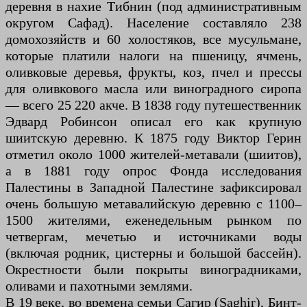
деревня в нахие Тибнин (под административным
округом Сафад). Население составляло 238
домохозяйств и 60 холостяков, все мусульмане,
которые платили налоги на пшеницу, ячмень,
оливковые деревья, фрукты, коз, пчел и прессы
для оливкового масла или виноградного сиропа
— всего 25 220 акче. В 1838 году путешественник
Эдвард Робинсон описал его как крупную
шиитскую деревню. К 1875 году Виктор Герин
отметил около 1000 жителей-метавали (шиитов),
а в 1881 году опрос Фонда исследования
Палестины в Западной Палестине зафиксировал
очень большую метавалийскую деревню с 1100–
1500 жителями, еженедельным рынком по
четвергам, мечетью и источниками воды
(включая родник, цистерны и большой бассейн).
Окрестности были покрыты виноградниками,
оливами и пахотными землями.
В 19 веке, во времена семьи Сагир (Saghir), Бинт-