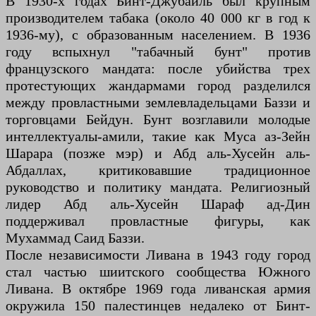
В 1930-х годах Бинт-Джубайль был крупным
производителем табака (около 40 000 кг в год к
1936-му), с образованным населением. В 1936
году вспыхнул "табачный бунт" против
французского мандата: после убийства трех
протестующих жандармами город разделился
между провластными землевладельцами Баззи и
торговцами Бейдун. Бунт возглавили молодые
интеллектуалы-амили, такие как Муса аз-Зейн
Шарара (позже мэр) и Абд аль-Хусейн аль-
Абдаллах, критиковавшие традиционное
руководство и политику мандата. Религиозный
лидер Абд аль-Хусейн Шараф ад-Дин
поддерживал провластные фигуры, как
Мухаммад Саид Баззи.
После независимости Ливана в 1943 году город
стал частью шиитского сообщества Южного
Ливана. В октябре 1969 года ливанская армия
окружила 150 палестинцев недалеко от Бинт-