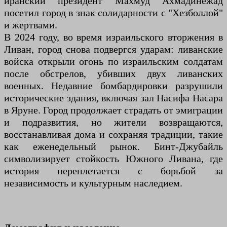
иранский президент Махмуд Ахмадинежад
посетил город в знак солидарности с "Хезболлой"
и жертвами.
В 2024 году, во время израильского вторжения в
Ливан, город снова подвергся ударам: ливанские
войска открыли огонь по израильским солдатам
после обстрелов, убивших двух ливанских
военных. Недавние бомбардировки разрушили
исторические здания, включая зал Насифа Насара
в Яруне. Город продолжает страдать от эмиграции
и подразвития, но жители возвращаются,
восстанавливая дома и сохраняя традиции, такие
как еженедельный рынок. Бинт-Джубайль
символизирует стойкость Южного Ливана, где
история переплетается с борьбой за
независимость и культурным наследием.