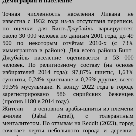
Демография и население
Точная численность населения Ливана не
известна с 1932 года из-за отсутствия переписи,
но оценки для Бинт-Джубайль варьируются:
около 30 000 человек по данным 2001 года, до 49
500 по некоторым отчётам 2010-х (с 73%
иммигрантов в районе). Для всего района Бинт-
Джубайль население оценивается в 53 000
человек. По религиозному составу (на основе
избирателей 2014 года): 97,87% шииты, 1,63%
сунниты, 0,24% христиане и 0,26% другие; всего
99,5% мусульмане. К концу 2022 года в городе
зарегистрировано 586 сирийских беженцев
(против 1180 в 2014 году).
Жители — в основном арабы-шииты из племени
амилев (Jabal Amel), с толерантным
менталитетом. По отзывам на Reddit (2023), город
сочетает черты небольшого города и деревни: