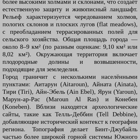
более высокими холмами и склонами, что создаёт
естественную защиту и живописный ландшафт.
Рельеф характеризуется чередованием холмов,
пологих склонов и плоских лугов (flat meadows),
с преобладанием террасированных полей для
сельского хозяйства. Общая площадь города —
около 8–9 км² (по разным оценкам: 9,10 км² или
8,02 км²). Окружающая территория включает
плодородные долины и возвышенности,
подходящие для земледелия.
Город граничит с несколькими населёнными
пунктами: Аитарун (Aitaroun), Айната (Ainata),
Тири (Tiri), Айн-Эбель (Ain Ebel), Ярун (Yaroun),
Марун-ар-Рас (Maroun Al Ras) и Конебен
(Koneben). Вблизи находятся археологические
сайты, такие как Телль-Деббин (Tell Debbine),
добавляющие исторический контекст к географии
региона. Топография делает Бинт-Джубайль
частью более широкой горной системы Южного