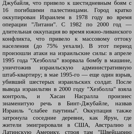
Джубайля, что привело к шестидневным боям с
16 погибшими палестинцами. Город кратко
оккупирован Израилем в 1978 году во время
операции "Литани". С 1982 по 2000 год —
длительная оккупация во время южно-ливанского
конфликта, что привело к массовому оттоку
населения (до 75% уехали). В этот период
произошли атаки на израильские силы: в апреле
1995 года "Хезболла" взорвала бомбу в машине,
уничтожив израильскую административную
штаб-квартиру; в мае 1995-го — еще один взрыв,
убивший шестерых израильских солдат. После
вывода израильтян в 2000 году "Хезболла" взяла
контроль, и Хасан Насралла произнес
знаменитую речь в Бинт-Джубайле, назвав
Израиль "слабее паутины". Оккупация также
затронула соседние деревни, как Ярун, где
жители эмигрировали в США, Австралию и
Латинскую Америку, строя там "Швейцарию