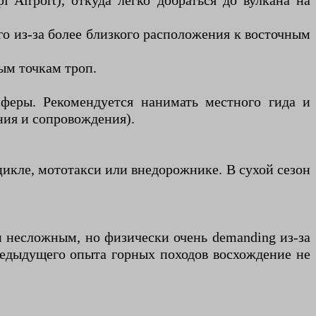
 Airport), откуда легко добраться до вулкана на
о из-за более близкого расположения к восточным
ым точкам троп.
феры. Рекомендуется нанимать местного гида и
ния и сопровождения).
цикле, мототакси или внедорожнике. В сухой сезон
 несложным, но физически очень demanding из-за
редыдущего опыта горных походов восхождение не