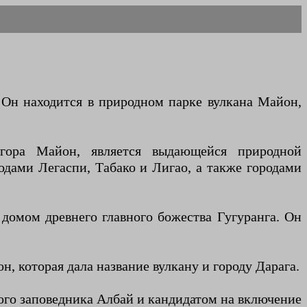
Он находится в природном парке вулкана Майон,
гора Майон, является выдающейся природной
дами Легаспи, Табако и Лигао, а также городами
домом древнего главного божества Гугуранга. Он
 которая дала название вулкану и городу Дарага.
ого заповедника Албай и кандидатом на включение