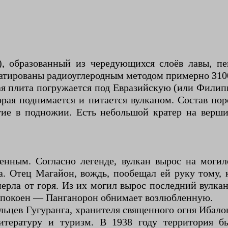
, образованный из чередующихся слоёв лавы, пе
атированы радиоуглеродным методом примерно 3100 г
ая плита погружается под Евразийскую (или Фил
орая поднимается и питается вулканом. Состав по
огие в подножии. Есть небольшой кратер на вер
енным. Согласно легенде, вулкан вырос на моги
. Отец Магайон, вождь, пообещал ей руку тому, 
мерла от горя. Из их могил вырос последний вулк
а спокоен — Панганорон обнимает возлюбленную.
ьцев Гугуранга, хранителя священного огня Ибало
итературу и туризм. В 1938 году территория бы