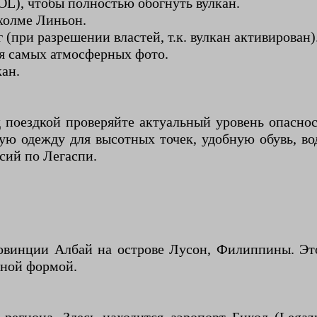
L), чтобы полностью обогнуть вулкан.
холме Линьон.
(при разрешении властей, т.к. вулкан активирован)
ля самых атмосферных фото.
кан.
д поездкой проверяйте актуальный уровень опасн
лую одежду для высотных точек, удобную обувь, в
сий по Легаспи.
овинции Албай на острове Лусон, Филиппины. Это
дной формой.