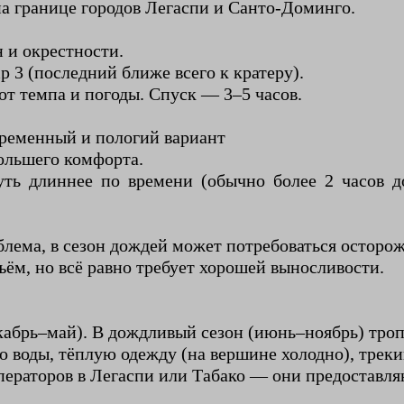
на границе городов Легаспи и Санто-Доминго.
 и окрестности.
 3 (последний ближе всего к кратеру).
от темпа и погоды. Спуск — 3–5 часов.
временный и пологий вариант
ольшего комфорта.
ть длиннее по времени (обычно более 2 часов до
блема, в сезон дождей может потребоваться осторо
дъём, но всё равно требует хорошей выносливости.
кабрь–май). В дождливый сезон (июнь–ноябрь) троп
о воды, тёплую одежду (на вершине холодно), треки
раторов в Легаспи или Табако — они предоставляю