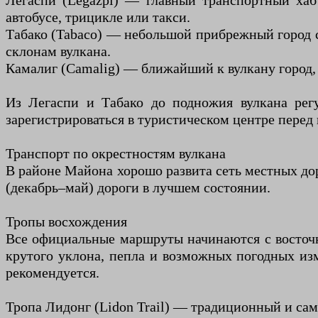
Легаспи (Legazpi) — главный транспортный хаб р
автобусе, трицикле или такси.
Табако (Tabaco) — небольшой прибрежный город с
склонам вулкана.
Камалиг (Camalig) — ближайший к вулкану город, 
Из Легаспи и Табако до подножия вулкана рег
зарегистрироваться в туристическом центре перед
Транспорт по окрестностям вулкана
В районе Майона хорошо развита сеть местных дор
(декабрь–май) дороги в лучшем состоянии.
Тропы восхождения
Все официальные маршруты начинаются с восточн
крутого уклона, пепла и возможных погодных из
рекомендуется.
Тропа Лидонг (Lidon Trail) — традиционный и с