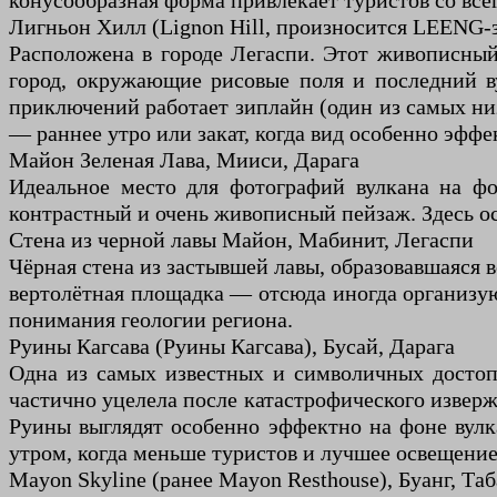
конусообразная форма привлекает туристов со все
Лигньон Хилл (Lignon Hill, произносится LEENG-з
Расположена в городе Легаспи. Этот живописны
город, окружающие рисовые поля и последний в
приключений работает зиплайн (один из самых ни
— раннее утро или закат, когда вид особенно эфф
Майон Зеленая Лава, Мииси, Дарага
Идеальное место для фотографий вулкана на фо
контрастный и очень живописный пейзаж. Здесь ос
Стена из черной лавы Майон, Мабинит, Легаспи
Чёрная стена из застывшей лавы, образовавшаяся 
вертолётная площадка — отсюда иногда организую
понимания геологии региона.
Руины Кагсава (Руины Кагсава), Бусай, Дарага
Одна из самых известных и символичных достопр
частично уцелела после катастрофического изверже
Руины выглядят особенно эффектно на фоне вулк
утром, когда меньше туристов и лучшее освещение
Mayon Skyline (ранее Mayon Resthouse), Буанг, Та