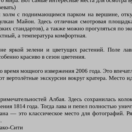
го мира. Вот самые интересные места для осмотра в
евать)
й холм с поднимающимся парком на вершине, отк
улкан Майон. Здесь отличная смотровая площадка
зких стандартов), а также можно прогуляться по э
ектный, а температура комфортная.
не яркой зелени и цветущих растений. Поле лав
обенно красиво в сезон цветения.
во время мощного извержения 2006 года. Это впечат
т вертолётные экскурсии вокруг кратера. Место и
имечательностей Албая. Здесь сохранилась колоко
ния 1814 года. Тогда лава и пепел полностью унич
ана — это классическое место для фотографий. Ря
.
бако-Сити