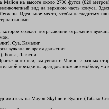
 Майон на высоте около 2700 футов (820 метров)
 великолепный вид на верхнюю часть конуса. Зде
Легаспи. Идеальное место, чтобы насладиться пан
 серпантинами.
, которое создает потрясающие отражения вулкана
мок.
лиг), Суа, Камалиг
рсы вулкана во время движения.
, Бонга, Легаспи
Проезжая по ней, вы увидите Майон с разных стор
тельной поездки на арендованном автомобиле, мото
днимитесь на Mayon Skyline в Буанге (Табако-Си