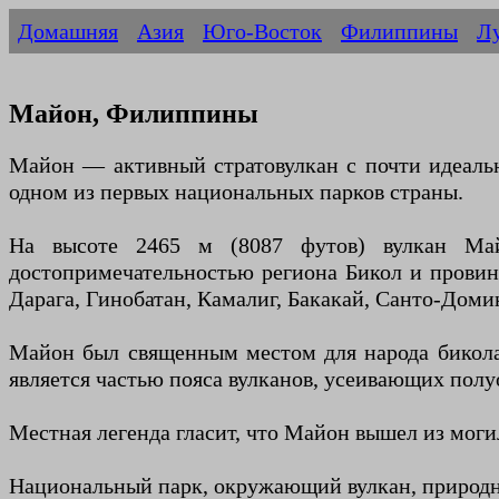
Домашняя
Азия
Юго-Восток
Филиппины
Л
Майон, Филиппины
Майон — активный стратовулкан с почти идеаль
одном из первых национальных парков страны.
На высоте 2465 м (8087 футов) вулкан Май
достопримечательностью региона Бикол и провин
Дарага, Гинобатан, Камалиг, Бакакай, Санто-Доми
Майон был священным местом для народа биколан
является частью пояса вулканов, усеивающих полу
Местная легенда гласит, что Майон вышел из моги
Национальный парк, окружающий вулкан, природны