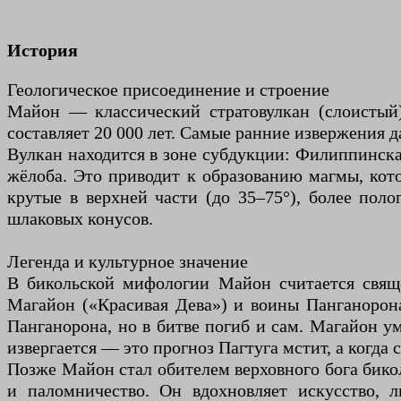
История
Геологическое присоединение и строение
Майон — классический стратовулкан (слоистый)
составляет 20 000 лет. Самые ранние извержения д
Вулкан находится в зоне субдукции: Филиппинск
жёлоба. Это приводит к образованию магмы, кот
крутые в верхней части (до 35–75°), более пол
шлаковых конусов.
Легенда и культурное значение
В бикольской мифологии Майон считается свящ
Магайон («Красивая Дева») и воины Панганорона
Панганорона, но в битве погиб и сам. Магайон у
извергается — это прогноз Пагтуга мстит, а когд
Позже Майон стал обителем верховного бога бикол
и паломничество. Он вдохновляет искусство, л