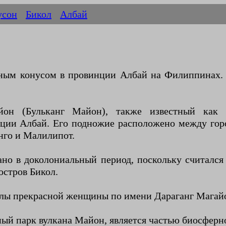
усон
Бикол
Албай
ным конусом в провинции Албай на Филиппинах. 
он (Бульканг Майон), также известный как 
ции Албай. Его подножие расположено между горо
нго и Малилипот.
о в доколониальный период, поскольку считался 
остров Бикол.
лы прекрасной женщины по имени Дараганг Магайон,
й парк вулкана Майон, является частью биосферн