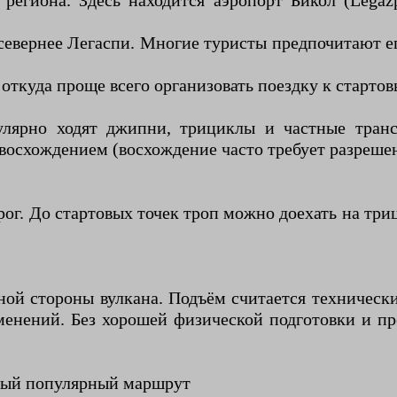
егиона. Здесь находится аэропорт Бикол (Legazpi
евернее Легаспи. Многие туристы предпочитают ег
откуда проще всего организовать поездку к стартов
улярно ходят джипни, трициклы и частные транс
 восхождением (восхождение часто требует разреше
ог. До стартовых точек троп можно доехать на три
ой стороны вулкана. Подъём считается технически
менений. Без хорошей физической подготовки и п
амый популярный маршрут