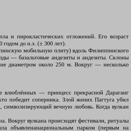
пла и пирокластических отложений. Его возраст
одом до н.э. (± 300 лет).
иппинскую мобильную плиту) вдоль Филиппинского
роды — базальтовые андезиты и андезиты. Склоны
шине диаметром около 250 м. Вокруг — несколько
ле влюблённых — принцесс прекрасной Дараганг
кто победит соперника. Злой жених Пагтуга убил
ан, символизирующий вечную любовь. Когда вулкан
на. Вокруг вулкана происходят фестивали, ритуалы
ла объявлена ​​национальным парком (первым на