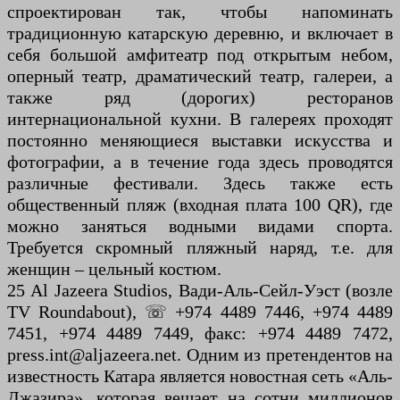
спроектирован так, чтобы напоминать
традиционную катарскую деревню, и включает в
себя большой амфитеатр под открытым небом,
оперный театр, драматический театр, галереи, а
также ряд (дорогих) ресторанов
интернациональной кухни. В галереях проходят
постоянно меняющиеся выставки искусства и
фотографии, а в течение года здесь проводятся
различные фестивали. Здесь также есть
общественный пляж (входная плата 100 QR), где
можно заняться водными видами спорта.
Требуется скромный пляжный наряд, т.е. для
женщин – цельный костюм.
25 Al Jazeera Studios, Вади-Аль-Сейл-Уэст (возле
TV Roundabout), ☏ +974 4489 7446, +974 4489
7451, +974 4489 7449, факс: +974 4489 7472,
press.int@aljazeera.net. Одним из претендентов на
известность Катара является новостная сеть «Аль-
Джазира», которая вещает на сотни миллионов