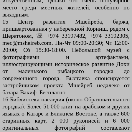
искусственным; однако это очень популярное
место среди местных жителей, особенно по
выходным.
15 Центр развития Мшейреба, баржа,
пришвартованная у набережной Корниш, рядом с
Шератоном, ☏ +974 33197482, +974 33192305,
mec@msheireb.com. Пн-Чт 09:00-20:30; Чт 12:00-
20:00; Сб 15:30-18:00. Небольшой музей с
фотографиями и артефактами,
иллюстрирующими историческое развитие Дохи
от маленького рыбацкого городка до
современного города. Выставка спонсируется
застройщиком проекта Мшейреб недалеко от
базара Вакиф. Бесплатно.
16 Библиотека наследия (около Образовательного
городка). Более 51 000 книг на арабском и других
языках о Катаре и Ближнем Востоке, а также 600
старинных карт, 2 000 рукописей и 6 000
оригинальных фотографий составляют