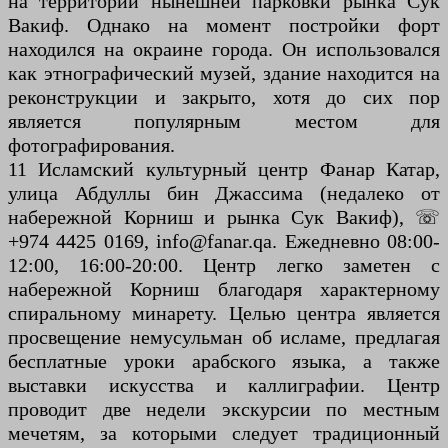
на территории нынешней парковки рынка Сук
Вакиф. Однако на момент постройки форт
находился на окраине города. Он использовался
как этнографический музей, здание находится на
реконструкции и закрыто, хотя до сих пор
является популярным местом для
фотографирования.
11 Исламский культурный центр Фанар Катар,
улица Абдуллы бин Джассима (недалеко от
набережной Корниш и рынка Сук Вакиф), ☏
+974 4425 0169, info@fanar.qa. Ежедневно 08:00-
12:00, 16:00-20:00. Центр легко заметен с
набережной Корниш благодаря характерному
спиральному минарету. Целью центра является
просвещение немусульман об исламе, предлагая
бесплатные уроки арабского языка, а также
выставки искусства и каллиграфии. Центр
проводит две недели экскурсии по местным
мечетям, за которыми следует традиционный