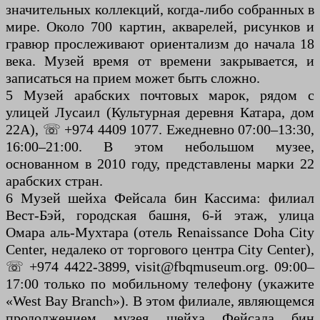
значительных коллекций, когда-либо собранных в
мире. Около 700 картин, акварелей, рисунков и
гравюр прослеживают ориентализм до начала 18
века. Музей время от времени закрывается, и
записаться на прием может быть сложно.
5 Музей арабских почтовых марок, рядом с
улицей Лусаил (Культурная деревня Катара, дом
22А), ☏ +974 4409 1077. Ежедневно 07:00–13:30,
16:00–21:00. В этом небольшом музее,
основанном в 2010 году, представлены марки 22
арабских стран.
6 Музей шейха Фейсала бин Кассима: филиал
Вест-Бэй, городская башня, 6-й этаж, улица
Омара аль-Мухтара (отель Renaissance Doha City
Center, недалеко от торгового центра City Center),
☏ +974 4422-3899, visit@fbqmuseum.org. 09:00–
17:00 только по мобильному телефону (укажите
«West Bay Branch»). В этом филиале, являющемся
продолжением музея шейха Фейсала бин