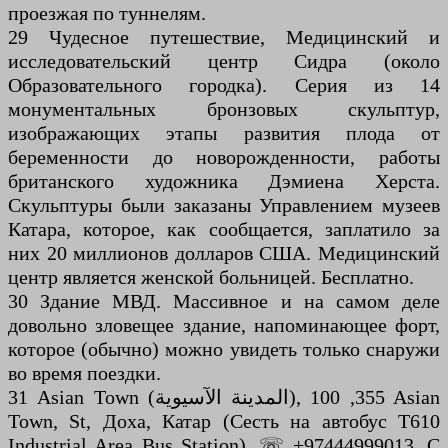
проезжая по туннелям.
29 Чудесное путешествие, Медицинский и
исследовательский центр Сидра (около
Образовательного городка). Серия из 14
монументальных бронзовых скульптур,
изображающих этапы развития плода от
беременности до новорожденности, работы
британского художника Дэмиена Херста.
Скульптуры были заказаны Управлением музеев
Катара, которое, как сообщается, заплатило за
них 20 миллионов долларов США. Медицинский
центр является женской больницей. Бесплатно.
30 Здание МВД. Массивное и на самом деле
довольно зловещее здание, напоминающее форт,
которое (обычно) можно увидеть только снаружи
во время поездки.
31 Asian Town (المدينة الآسيوية), 355, 100 Asian
Town, St, Доха, Катар (Сесть на автобус T610
Industrial Area Bus Station), ☏ +97444999013. С