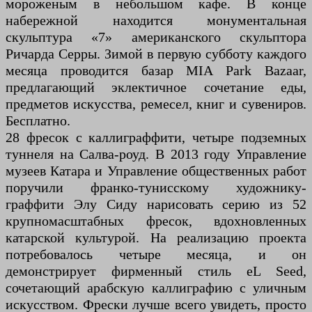
мороженым в небольшом кафе. В конце
набережной находится монументальная
скульптура «7» американского скульптора
Ричарда Серры. Зимой в первую субботу каждого
месяца проводится базар MIA Park Bazaar,
предлагающий эклектичное сочетание еды,
предметов искусства, ремесел, книг и сувениров.
Бесплатно.
28 фресок с каллиграффити, четыре подземных
туннеля на Салва-роуд. В 2013 году Управление
музеев Катара и Управление общественных работ
поручили франко-тунисскому художнику-
граффити Элу Сиду нарисовать серию из 52
крупномасштабных фресок, вдохновленных
катарской культурой. На реализацию проекта
потребовалось четыре месяца, и он
демонстрирует фирменный стиль eL Seed,
сочетающий арабскую каллиграфию с уличным
искусством. Фрески лучше всего увидеть, просто