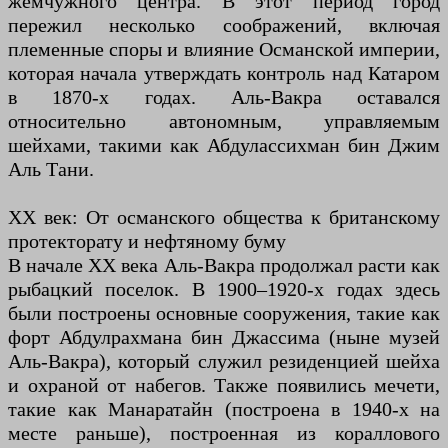
жемчужного центра. В этот период город
пережил несколько соображений, включая
племенные споры и влияние Османской империи,
которая начала утверждать контроль над Катаром
в 1870-х годах. Аль-Вакра оставался
относительно автономным, управляемым
шейхами, такими как Абдулассихман бин Джим
Аль Тани.
XX век: От османского общества к британскому
протекторату и нефтяному буму
В начале XX века Аль-Вакра продолжал расти как
рыбацкий поселок. В 1900–1920-х годах здесь
были построены основные сооружения, такие как
форт Абдулрахмана бин Джассима (ныне музей
Аль-Вакра), который служил резиденцией шейха
и охраной от набегов. Также появились мечети,
такие как Манаратайн (построена в 1940-х на
месте раньше), построенная из кораллового