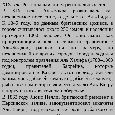
XIX век: Рост под влиянием региональных сил
В XIX веке Аль-Вакра развивалась как
независимое поселение, отдельно от Аль-Бидды.
К 1845 году, по данным британских архивов, в
городе считывалось около 250 земель и населений
примерно 1000 человек. Он описывался как
процветающий и более веселый по сравнению с
Аль-Биддой, равный ей по размеру, но
независимый от других городов. Город находился
под контролем правления Аль Халифа (1783–1868
годы), правителей Бахрейна, которые
доминировали в Катаре в этот период. Жители
занимались добычей жемчуга (добычей жемчуга),
рыболовством и торговлей, что делало Аль-Вакру
в порту на юго-восточном побережье.
В 1863 году Люис Пелли, британский резидент в
Персидском заливе, задокументировал аккаунты
Аль-Вакры, подтверждая ее роль рыбацкого и