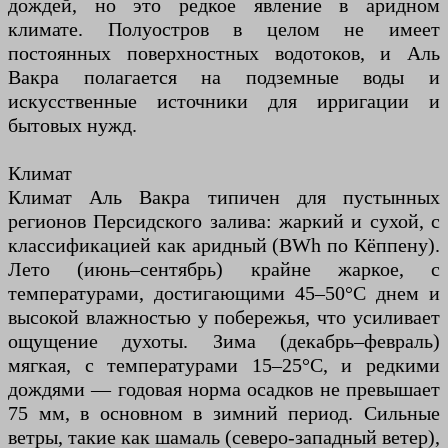
дождей, но это редкое явление в аридном
климате. Полуостров в целом не имеет
постоянных поверхностных водотоков, и Аль
Вакра полагается на подземные воды и
искусственные источники для ирригации и
бытовых нужд.
Климат
Климат Аль Вакра типичен для пустынных
регионов Персидского залива: жаркий и сухой, с
классификацией как аридный (BWh по Кёппену).
Лето (июнь–сентябрь) крайне жаркое, с
температурами, достигающими 45–50°C днем и
высокой влажностью у побережья, что усиливает
ощущение духоты. Зима (декабрь–февраль)
мягкая, с температурами 15–25°C, и редкими
дождями — годовая норма осадков не превышает
75 мм, в основном в зимний период. Сильные
ветры, такие как шамаль (северо-западный ветер),