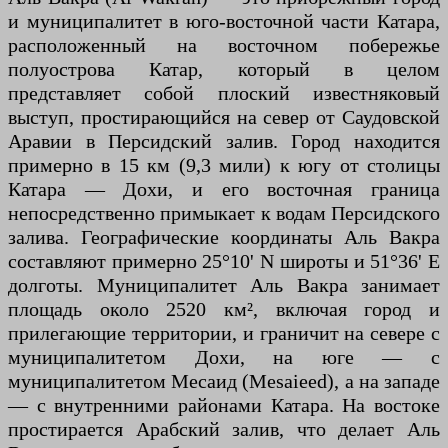
и муниципалитет в юго-восточной части Катара,
расположенный на восточном побережье
полуострова Катар, который в целом
представляет собой плоский известняковый
выступ, простирающийся на север от Саудовской
Аравии в Персидский залив. Город находится
примерно в 15 км (9,3 мили) к югу от столицы
Катара — Дохи, и его восточная граница
непосредственно примыкает к водам Персидского
залива. Географические координаты Аль Вакра
составляют примерно 25°10' N широты и 51°36' E
долготы. Муниципалитет Аль Вакра занимает
площадь около 2520 км², включая город и
прилегающие территории, и граничит на севере с
муниципалитетом Дохи, на юге — с
муниципалитетом Месаид (Mesaieed), а на западе
— с внутренними районами Катара. На востоке
простирается Арабский залив, что делает Аль