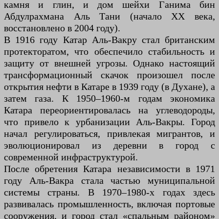
камня и глин, и дом шейхи Ганима бин
Абдулрахмана Аль Тани (начало XX века,
восстановлено в 2004 году).
В 1916 году Катар Аль-Вакру стал британским
протекторатом, что обеспечило стабильность и
защиту от внешней угрозы. Однако настоящий
трансформационный скачок произошел после
открытия нефти в Катаре в 1939 году (в Духане), а
затем газа. К 1950–1960-м годам экономика
Катара переориентировалась на углеводороды,
что привело к урбанизации Аль-Вакры. Город
начал регулироваться, привлекая мигрантов, и
эволюционировал из деревни в город с
современной инфраструктурой.
После обретения Катара независимости в 1971
году Аль-Вакра стала частью муниципальной
системы страны. В 1970–1980-х годах здесь
развивалась промышленность, включая портовые
сооружения, и город стал «спальным районом»