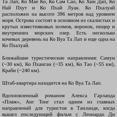
Та Лап, Ко Мае Ко, Ко Сам Сао, Ко Хин Дап, Ко
Най Пхут и Ко Пхай Луак. Ко Пхалуай
расположен на высоте 396 метров над уровнем
моря. Острова состоят в основном из скалистых и
крутых известняковых холмов, воронок, пещер и
внутренних морских озер. Есть несколько
кочевых деревень на Ко Вуа Та Лап и еще одна на
Ко Пхалуай.
Ближайшие туристические направления: Самуи
(~30 км), Ко Пханган (~35 км), Ко Тао (~55 км),
Краби (~240 км).
Штаб-квартира находится на Ко Вуа Та Лап.
Вдохновленный романом Алекса Гарланда
«Пляж», Анг Тонг стал одним из главных
направлений для туристов в Таиланде, когда
вышел последующий фильм с Леонардо Ди