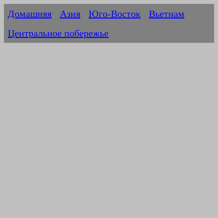
Домашняя
Азия
Юго-Восток
Вьетнам
Центральное побережье