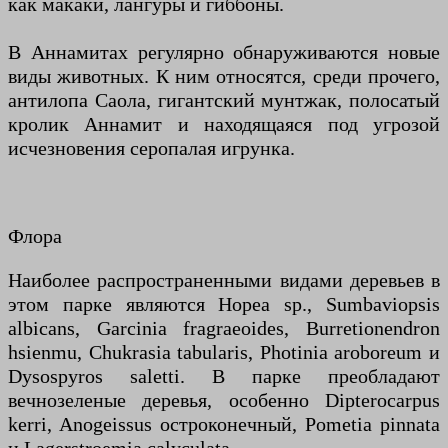
как макаки, ​​лангуры и гиббоны.
В Аннамитах регулярно обнаруживаются новые
виды животных. К ним относятся, среди прочего,
антилопа Саола, гигантский мунтжак, полосатый
кролик Аннамит и находящаяся под угрозой
исчезновения серопалая игрунка.
Флора
Наиболее распространенными видами деревьев в
этом парке являются Hopea sp., Sumbaviopsis
albicans, Garcinia fragraeoides, Burretionendron
hsienmu, Chukrasia tabularis, Photinia aroboreum и
Dysospyros saletti. В парке преобладают
вечнозеленые деревья, особенно Dipterocarpus
kerri, Anogeissus остроконечный, Pometia pinnata