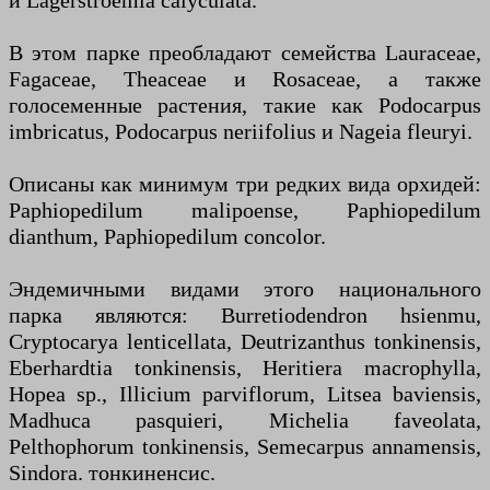
и Lagerstroemia calyculata.
В этом парке преобладают семейства Lauraceae,
Fagaceae, Theaceae и Rosaceae, а также
голосеменные растения, такие как Podocarpus
imbricatus, Podocarpus neriifolius и Nageia fleuryi.
Описаны как минимум три редких вида орхидей:
Paphiopedilum malipoense, Paphiopedilum
dianthum, Paphiopedilum concolor.
Эндемичными видами этого национального
парка являются: Burretiodendron hsienmu,
Cryptocarya lenticellata, Deutrizanthus tonkinensis,
Eberhardtia tonkinensis, Heritiera macrophylla,
Hopea sp., Illicium parviflorum, Litsea baviensis,
Madhuca pasquieri, Michelia faveolata,
Pelthophorum tonkinensis, Semecarpus annamensis,
Sindora. тонкиненсис.