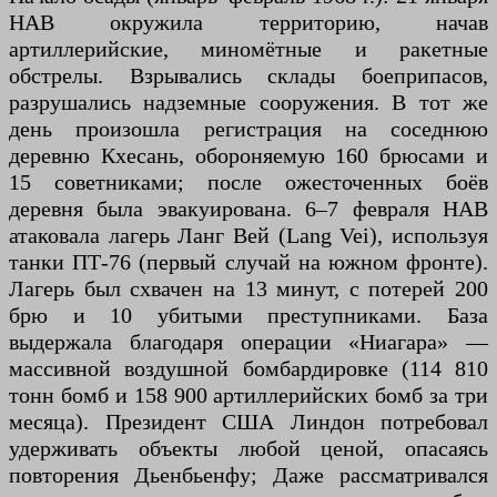
НАВ окружила территорию, начав
артиллерийские, миномётные и ракетные
обстрелы. Взрывались склады боеприпасов,
разрушались надземные сооружения. В тот же
день произошла регистрация на соседнюю
деревню Кхесань, обороняемую 160 брюсами и
15 советниками; после ожесточенных боёв
деревня была эвакуирована. 6–7 февраля НАВ
атаковала лагерь Ланг Вей (Lang Vei), используя
танки ПТ-76 (первый случай на южном фронте).
Лагерь был схвачен на 13 минут, с потерей 200
брю и 10 убитыми преступниками. База
выдержала благодаря операции «Ниагара» —
массивной воздушной бомбардировке (114 810
тонн бомб и 158 900 артиллерийских бомб за три
месяца). Президент США Линдон потребовал
удерживать объекты любой ценой, опасаясь
повторения Дьенбьенфу; Даже рассматривался