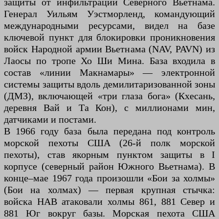
защиты от инфильтрации Северного Вьетнама.
Генерал Уильям Уэстморленд, командующий
международными ресурсами, видел на базе
ключевой пункт для блокировки проникновения
войск Народной армии Вьетнама (NAV, PAVN) из
Лаосы по тропе Хо Ши Мина. База входила в
состав «линии Макнамары» — электронной
системы защиты вдоль демилитаризованной зоны
(ДМЗ), включающей «три глаза бога» (Кхесань,
деревня Вай и Та Кон), с миллионами мин,
датчиками и постами.
В 1966 году база была передана под контроль
морской пехоты США (26-й полк морской
пехоты), став якорным пунктом защиты в I
корпусе (северный район Южного Вьетнама). В
конце–мае 1967 года произошли «Бои за холмы»
(Бои на холмах) — первая крупная стычка:
войска НАВ атаковали холмы 861, 881 Север и
881 Юг вокруг базы. Морская пехота США