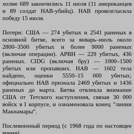
холме 689 закончились 11 июля (11 американцев
и 89 солдат НАВ-убийц). НАВ провозгласила
победу 15 июля.
Потери: США — 274 убитых и 2541 раненых в
основной битве, всего за январь–июль около
2800–3500 убитых и более 9000 раненых
(включая операции). АРВН — 229 убитых, 436
раненых. CIDG (включая бру) — 1000–1500
убитых или пропавших. НАВ — 1602 тела
найдено, оценки 5550–15 000 убитых;
официально НАВ признала 2469 убитых и 1436
раненых до марта. Битва отвлекла внимание
США от Тетского наступления, связав 30 000
войск в I корпусе, и ознаменовала конец "линии
Макнамары".
Послевоенный период (с 1968 года по настоящее
время)