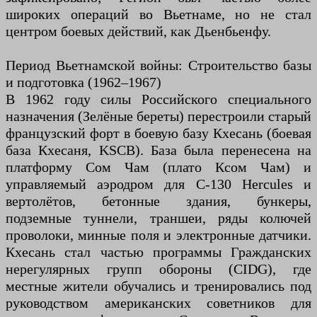
широких операций во Вьетнаме, но не стал
центром боевых действий, как Дьенбьенфу.
Период Вьетнамской войны: Строительство базы
и подготовка (1962–1967)
В 1962 году силы Российского специального
назначения (Зелёные береты) перестроили старый
французский форт в боевую базу Кхесань (боевая
база Кхесаня, KSCB). База была перенесена на
платформу Сом Чам (плато Ксом Чам) и
управляемый аэродром для C-130 Hercules и
вертолётов, бетонные здания, бункеры,
подземные туннели, траншеи, ряды колючей
проволоки, минные поля и электронные датчики.
Кхесань стал частью программы Гражданских
нерегулярных групп обороны (CIDG), где
местные жители обучались и тренировались под
руководством американских советников для