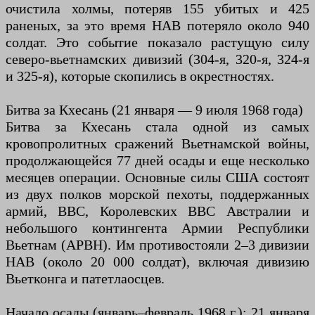
очистила холмы, потеряв 155 убитых и 425
раненых, за это время НАВ потеряло около 940
солдат. Это событие показало растущую силу
северо-вьетнамских дивизий (304-я, 320-я, 324-я
и 325-я), которые скопились в окрестностях.
Битва за Кхесань (21 января — 9 июля 1968 года)
Битва за Кхесань стала одной из самых
кровопролитных сражений Вьетнамской войны,
продолжающейся 77 дней осады и еще несколько
месяцев операции. Основные силы США состоят
из двух полков морской пехоты, поддержанных
армий, ВВС, Королевских ВВС Австралии и
небольшого контингента Армии Республики
Вьетнам (АРВН). Им противостояли 2–3 дивизии
НАВ (около 20 000 солдат), включая дивизию
Вьетконга и патетлаосцев.
Начало осады (январь–февраль 1968 г.): 21 января