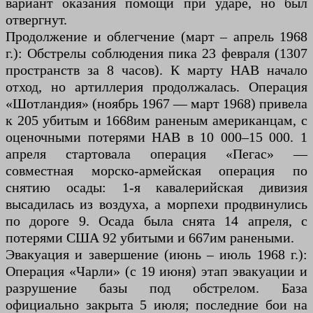
вариант оказания помощи при ударе, но был
отвергнут.
Продолжение и облегчение (март – апрель 1968
г.): Обстрелы соблюдения пика 23 февраля (1307
пространств за 8 часов). К марту НАВ начало
отход, но артиллерия продолжалась. Операция
«Шотландия» (ноябрь 1967 — март 1968) привела
к 205 убитым и 1668им раненым американцам, с
оценочными потерями НАВ в 10 000–15 000. 1
апреля стартовала операция «Пегас» —
совместная морско-армейская операция по
снятию осады: 1-я кавалерийская дивизия
высадилась из воздуха, а морпехи продвинулись
по дороге 9. Осада была снята 14 апреля, с
потерями США 92 убитыми и 667им ранеными.
Эвакуация и завершение (июнь – июль 1968 г.):
Операция «Чарли» (с 19 июня) этап эвакуации и
разрушение базы под обстрелом. База
официально закрыта 5 июля; последние бои на