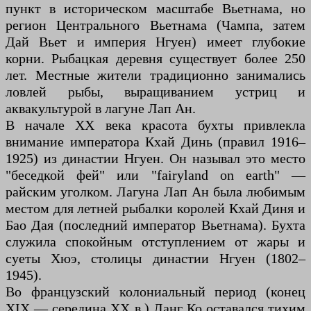
пункт в историческом масштабе Вьетнама, но
регион Центрального Вьетнама (Чампа, затем
Дай Вьет и империя Нгуен) имеет глубокие
корни. Рыбацкая деревня существует более 250
лет. Местные жители традиционно занимались
ловлей рыбы, выращиванием устриц и
аквакультурой в лагуне Лап Ан.
В начале XX века красота бухты привлекла
внимание императора Кхай Динь (правил 1916–
1925) из династии Нгуен. Он называл это место
"беседкой фей" или "fairyland on earth" —
райским уголком. Лагуна Лап Ан была любимым
местом для летней рыбалки королей Кхай Диня и
Бао Дая (последний император Вьетнама). Бухта
служила спокойным отступлением от жары и
суеты Хюэ, столицы династии Нгуен (1802–
1945).
Во французский колониальный период (конец
XIX — середина XX в.) Ланг Ко оставался тихим