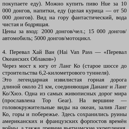
покупаете еду). Можно купить пиво Hue за 10
000 донгов, напитки, еду (целая курица — от 50
000 донгов). Вид на гору фантастический, вода
чистая и бодрящая.
Цены за вход: 2000 донгов/чел.; 15 000 донгов/
автомобиль; 5000 донгов/мотоцикл.
4. Перевал Хай Ван (Hai Van Pass — «Перевал
Океанских Облаков»)
Через мост к югу от Ланг Ко (старое шоссе до
строительства 6,2-километрового туннеля).
Это легендарная извилистая горная дорога
длиной около 21 км, соединяющая Дананг и Ланг
Ко/Хюэ. Одна из самых живописных дорог мира
(прославлена Top Gear). На вершине —
головокружительные виды на океан, залив Ланг
Ко, горы и побережье. Здесь сохранились руины
американских и французских форпостов времён
войны, а также древние вьетнамские укрепления.