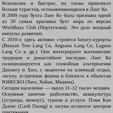
безопаснее и быстрее, но также привлекло
больше туристов, останавливающихся в Ланг Ко.
В 2009 году бухта Ланг Ко была признана одной
из 30 самых красивых бухт мира по версии
Worldbays Club (Португалия). Это дало мощный
импульс развитию.
С 2010-х здесь активно строятся luxury-курорты
(Banyan Tree Lang Co, Angsana Lang Co, Laguna
Lang Co и др.). Они интегрируют вьетнамские
традиции и династийное наследие. Ланг Ко
позиционируется как спокойная альтернатива
Данангу и Хюэ, с акцентом на пляжный отдых,
лагуну, устричные фермы и близость к объектам
ЮНЕСКО (Хюэ, Хойан, Мышон).
Сегодня население — около 11–12 тысяч человек.
Основные занятия: рыболовство, аквакультура
(устрицы, жемчуг), туризм и услуги. Пляж Кан
Дыонг (Canh Duong) и лагуна остаются центром
притяжения.