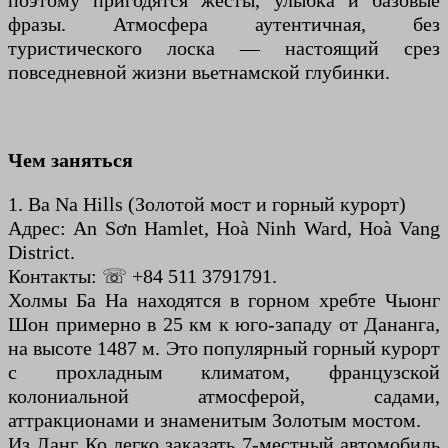
поэтому пригодятся жесты, улыбка и базовые
фразы. Атмосфера аутентичная, без
туристического лоска — настоящий срез
повседневной жизни вьетнамской глубинки.
Чем заняться
1. Ba Na Hills (Золотой мост и горный курорт)
Адрес: An Sơn Hamlet, Hoà Ninh Ward, Hoà Vang
District.
Контакты: ☏ +84 511 3791791.
Холмы Ба На находятся в горном хребте Чыонг
Шон примерно в 25 км к юго-западу от Дананга,
на высоте 1487 м. Это популярный горный курорт
с прохладным климатом, французской
колониальной атмосферой, садами,
аттракционами и знаменитым Золотым мостом.
Из Ланг Ко легко заказать 7-местный автомобиль