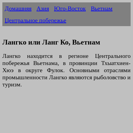
Домашняя
Азия
Юго-Восток
Вьетнам
Центральное побережье
Лангко или Ланг Ко, Вьетнам
Лангко находится в регионе Центрального
побережья Вьетнама, в провинции Тхыатхиен-
Хюэ в округе Фулок. Основными отраслями
промышленности Лангко являются рыболовство и
туризм.