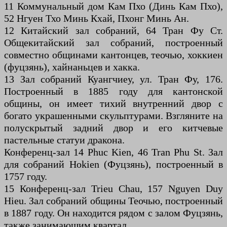
11 Коммунальный дом Кам Пхо (Динь Кам Пхо),
52 Нгуен Тхо Минь Кхай, Пхонг Минь Ан.
12 Китайский зал собраний, 64 Тран Фу Ст.
Общекитайский зал собраний, построенный
совместно общинами кантонцев, теочью, хоккиен
(фуцзянь), хайнаньцев и хакка.
13 Зал собраний Куангчиеу, ул. Тран Фу, 176.
Построенный в 1885 году для кантонской
общины, он имеет тихий внутренний двор с
богато украшенными скульптурами. Взгляните на
полускрытый задний двор и его китчевые
пастельные статуи дракона.
Конференц-зал 14 Phuc Kien, 46 Tran Phu St. Зал
для собраний Hokien (Фуцзянь), построенный в
1757 году.
15 Конференц-зал Trieu Chau, 157 Nguyen Duy
Hieu. Зал собраний общины Теочью, построенный
в 1887 году. Он находится рядом с залом Фуцзянь,
также занимающим квартал.