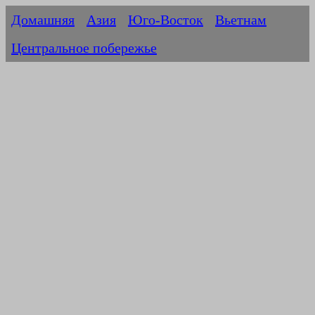
Домашняя
Азия
Юго-Восток
Вьетнам
Центральное побережье