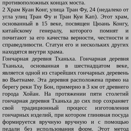
противоположных концах моста.
2 Храм Куан Конг, улица Тран Фу, 24 (недалеко от
угла улиц Тран Фу и Тран Куи Кап). Этот храм,
основанный в 15 веке, посвящен Цюань Конгу,
китайскому генералу, которого помнят и
почитают за его качества верности, честности и
справедливости. Статуи его и нескольких других
находятся внутри храма.
Гончарная деревня Тханьха. Гончарная деревня
Тханьха, основанная в шестнадцатом веке,
является одной из старейших гончарных деревень
во Вьетнаме. Эта деревня расположена прямо на
берегу реки Тху Бон, примерно в 3 км от древнего
города Хойан. На протяжении пяти столетий
гончарная деревня Тханьха до сих пор сохраняет
свой традиционный процесс изготовления
гончарных изделий, при котором глиняная посуда
формируется вручную вручную и с помощью
педали без использования форм. Этот метод