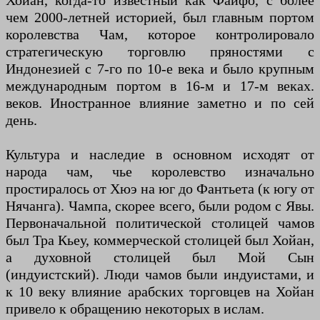
Хойан, когда-то известный как Файфо, с более
чем 2000-летней историей, был главным портом
королевства Чам, которое контролировало
стратегическую торговлю пряностями с
Индонезией с 7-го по 10-е века и было крупным
международным портом в 16-м и 17-м веках.
веков. Иностранное влияние заметно и по сей
день.
Культура и наследие в основном исходят от
народа чам, чье королевство изначально
простиралось от Хюэ на юг до Фантьета (к югу от
Нячанга). Чампа, скорее всего, были родом с Явы.
Первоначальной политической столицей чамов
был Тра Кьеу, коммерческой столицей был Хойан,
а духовной столицей был Мой Сын
(индуистский). Люди чамов были индуистами, и
к 10 веку влияние арабских торговцев на Хойан
привело к обращению некоторых в ислам.