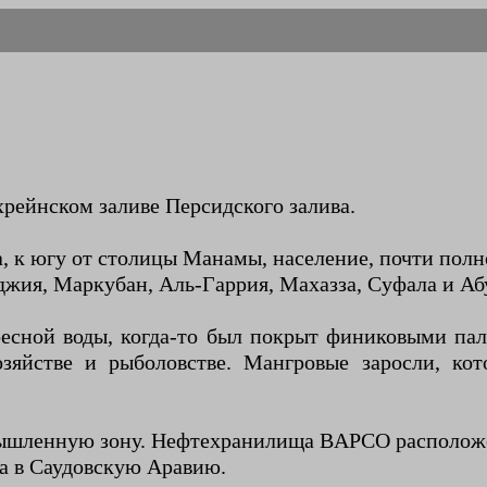
хрейнском заливе Персидского залива.
а, к югу от столицы Манамы, население, почти по
джия, Маркубан, Аль-Гаррия, Махазза, Суфала и Аб
есной воды, когда-то был покрыт финиковыми пал
зяйстве и рыболовстве. Мангровые заросли, кот
ышленную зону. Нефтехранилища BAPCO расположен
на в Саудовскую Аравию.