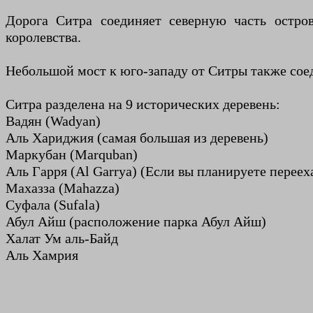
Дорога Ситра соединяет северную часть остр
королевства.
Небольшой мост к юго-западу от Ситры также соед
Ситра разделена на 9 исторических деревень:
Вадян (Wadyan)
Аль Хариджия (самая большая из деревень)
Маркубан (Marquban)
Аль Гарря (Al Garrya) (Если вы планируете перееха
Махазза (Mahazza)
Суфала (Sufala)
Абул Айш (расположение парка Абул Айш)
Халат Ум аль-Байд
Аль Хамрия