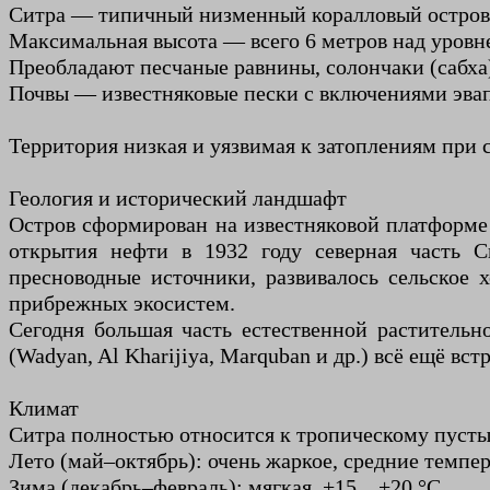
Ситра — типичный низменный коралловый остров П
Максимальная высота — всего 6 метров над уровн
Преобладают песчаные равнины, солончаки (сабха
Почвы — известняковые пески с включениями эвап
Территория низкая и уязвимая к затоплениям при 
Геология и исторический ландшафт
Остров сформирован на известняковой платформ
открытия нефти в 1932 году северная часть С
пресноводные источники, развивалось сельское 
прибрежных экосистем.
Сегодня большая часть естественной раститель
(Wadyan, Al Kharijiya, Marquban и др.) всё ещё вст
Климат
Ситра полностью относится к тропическому пусты
Лето (май–октябрь): очень жаркое, средние темпе
Зима (декабрь–февраль): мягкая, +15…+20 °C.