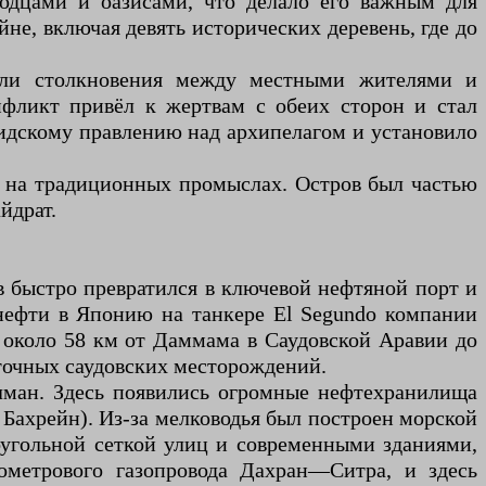
одцами и оазисами, что делало его важным для
не, включая девять исторических деревень, где до
шли столкновения между местными жителями и
нфликт привёл к жертвам с обеих сторон и стал
сидскому правлению над архипелагом и установило
й на традиционных промыслах. Остров был частью
йдрат.
в быстро превратился в ключевой нефтяной порт и
 нефти в Японию на танкере El Segundo компании
й около 58 км от Даммама в Саудовской Аравии до
сточных саудовских месторождений.
лман. Здесь появились огромные нефтехранилища
 Бахрейн). Из-за мелководья был построен морской
моугольной сеткой улиц и современными зданиями,
ометрового газопровода Дахран—Ситра, и здесь