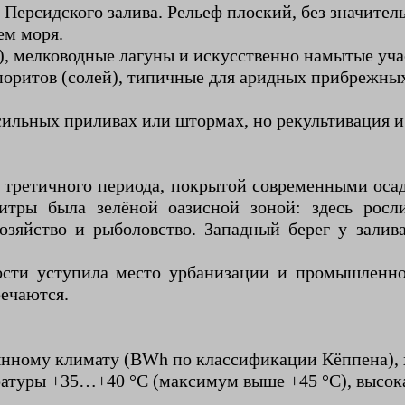
ерсидского залива. Рельеф плоский, без значител
ем моря.
), мелководные лагуны и искусственно намытые уча
оритов (солей), типичные для аридных прибрежных
сильных приливах или штормах, но рекультивация и
е третичного периода, покрытой современными ос
итры была зелёной оазисной зоной: здесь рос
хозяйство и рыболовство. Западный берег у залив
ности уступила место урбанизации и промышленно
речаются.
нному климату (BWh по классификации Кёппена), х
ратуры +35…+40 °C (максимум выше +45 °C), высока