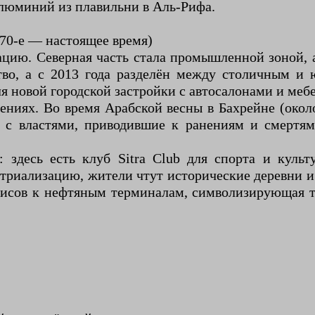
люминий из плавильни в Аль-Рифа.
70-е — настоящее время)
зацию. Северная часть стала промышленной зоной
ство, а с 2013 года разделён между столичным и
ля новой городской застройки с автосалонами и ме
ниях. Во время Арабской весны в Бахрейне (около 
 с властями, приводившие к ранениям и смертя
 здесь есть клуб Sitra Club для спорта и культу
триализацию, жители чтут исторические деревни и
азисов к нефтяным терминалам, символизирующая 