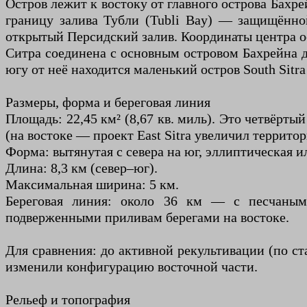
Остров лежит к востоку от главного острова Бахр
границу залива Тубли (Tubli Bay) — защищённо
открытый Персидский залив. Координаты центра остр
Ситра соединена с основным островом Бахрейна д
югу от неё находится маленький остров South Sitra
Размеры, форма и береговая линия
Площадь: 22,45 км² (8,67 кв. миль). Это четвёрты
(на востоке — проект East Sitra увеличил террито
Форма: вытянутая с севера на юг, эллиптическая и
Длина: 8,3 км (север–юг).
Максимальная ширина: 5 км.
Береговая линия: около 36 км — с песчаным
подверженными приливам берегами на востоке.
Для сравнения: до активной рекультивации (по с
изменили конфигурацию восточной части.
Рельеф и топография