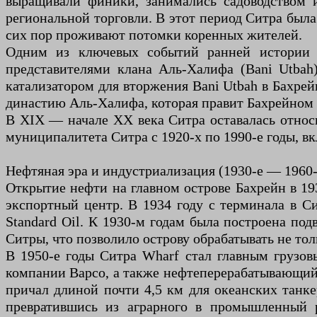
выращивали финики, занимались садоводством 
региональной торговли. В этот период Ситра была
сих пор проживают потомки коренных жителей.
Одним из ключевых событий ранней истории 
представителями клана Аль-Халифа (Bani Utbah
катализатором для вторжения Bani Utbah в Бахре
династию Аль-Халифа, которая правит Бахрейном 
В XIX — начале XX века Ситра оставалась относ
муниципалитета Ситра с 1920-х по 1990-е годы, в
Нефтяная эра и индустриализация (1930-е — 1960-
Открытие нефти на главном острове Бахрейн в 19
экспортный центр. В 1934 году с терминала в С
Standard Oil. К 1930-м годам была построена по
Ситры, что позволило острову обрабатывать не то
В 1950-е годы Ситра Wharf стал главным грузо
компании Bapco, а также нефтеперерабатывающий з
причал длиной почти 4,5 км для океанских танке
превратившись из аграрного в промышленный р