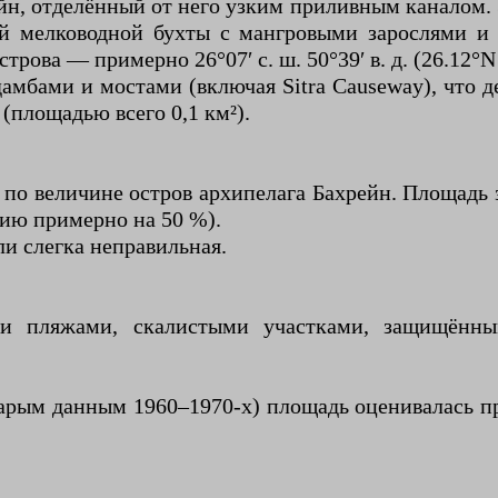
ейн, отделённый от него узким приливным каналом
й мелководной бухты с мангровыми зарослями и
ова — примерно 26°07′ с. ш. 50°39′ в. д. (26.12°N 
амбами и мостами (включая Sitra Causeway), что д
 (площадью всего 0,1 км²).
й по величине остров архипелага Бахрейн. Площадь
рию примерно на 50 %).
ли слегка неправильная.
и пляжами, скалистыми участками, защищённы
тарым данным 1960–1970-х) площадь оценивалась п