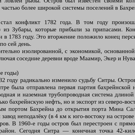
и ловлей рыбы. Остров был известен своими кол
 частью более широкой системы поселений в Бахрей
стал конфликт 1782 года. В том году произо
) из Зубары, которые прибыли за припасами. Ко
йн в 1783 году. Это вторжение положило конец пер
по сей день.
ительно изолированной, с экономикой, основанно
ключая соседние деревни вроде Маамир, Экер и Нува
е годы)
32 году радикально изменило судьбу Ситры. Остро
итре была отправлена первая партия бахрейнской
дводная и наземная трубопроводная система длино
лько бахрейнскую нефть, но и экспорт из северо-во
вым портом Бахрейна до открытия порта Мина Са
авод неподалёку (в 4 км к юго-востоку на острове
ров. В 1960-е годы остров был перестроен с пря
айон. Сегодня Ситра — конечная точка 42-кил