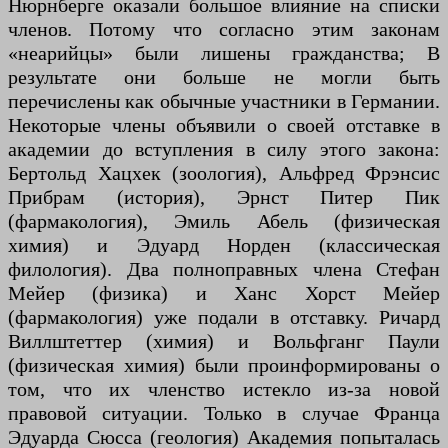
Нюрнберге оказали большое влияние на списки
членов. Потому что согласно этим законам
«неарийцы» были лишены гражданства; В
результате они больше не могли быть
перечислены как обычные участники в Германии.
Некоторые члены объявили о своей отставке в
академии до вступления в силу этого закона:
Бертольд Хацхек (зоология), Альфред Фрэнсис
Прибрам (история), Эрнст Питер Пик
(фармакология), Эмиль Абель (физическая
химия) и Эдуард Норден (классическая
филология). Два полноправных члена Стефан
Мейер (физика) и Ханс Хорст Мейер
(фармакология) уже подали в отставку. Ричард
Виллштеттер (химия) и Вольфганг Паули
(физическая химия) были проинформированы о
том, что их членство истекло из-за новой
правовой ситуации. Только в случае Франца
Эдуарда Сюсса (геология) Академия попыталась