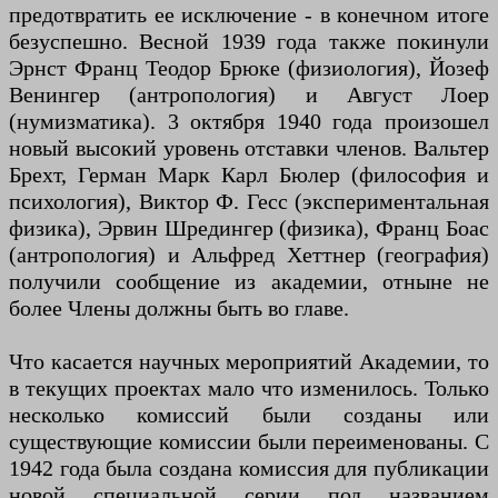
предотвратить ее исключение - в конечном итоге
безуспешно. Весной 1939 года также покинули
Эрнст Франц Теодор Брюке (физиология), Йозеф
Венингер (антропология) и Август Лоер
(нумизматика). 3 октября 1940 года произошел
новый высокий уровень отставки членов. Вальтер
Брехт, Герман Марк Карл Бюлер (философия и
психология), Виктор Ф. Гесс (экспериментальная
физика), Эрвин Шредингер (физика), Франц Боас
(антропология) и Альфред Хеттнер (география)
получили сообщение из академии, отныне не
более Члены должны быть во главе.
Что касается научных мероприятий Академии, то
в текущих проектах мало что изменилось. Только
несколько комиссий были созданы или
существующие комиссии были переименованы. С
1942 года была создана комиссия для публикации
новой специальной серии под названием