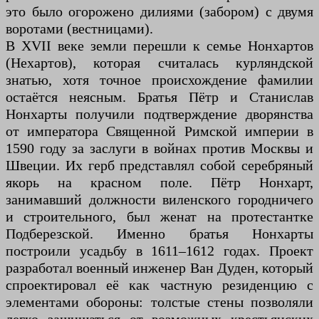
это было огорожено дилиями (забором) с двумя
воротами (вестницами).
В XVII веке земли перешли к семье Нонхартов
(Нехартов), которая считалась курляндской
знатью, хотя точное происхождение фамилии
остаётся неясным. Братья Пётр и Станислав
Нонхарты получили подтверждение дворянства
от императора Священной Римской империи в
1590 году за заслуги в войнах против Москвы и
Швеции. Их герб представлял собой серебряный
якорь на красном поле. Пётр Нонхарт,
занимавший должности виленского городничего
и строительного, был женат на протестантке
Подберезской. Именно братья Нонхарты
построили усадьбу в 1611–1612 годах. Проект
разработал военный инженер Ван Дуден, который
спроектировал её как частную резиденцию с
элементами обороны: толстые стены позволяли