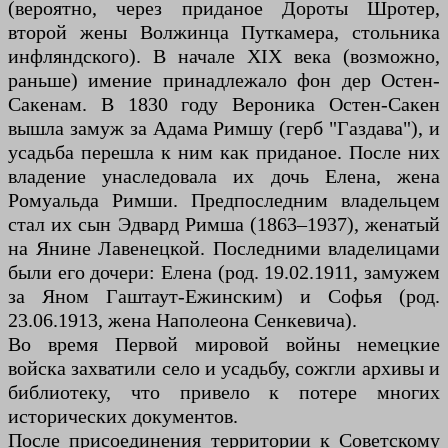
(вероятно, через приданое Дороты Шротер,
второй жены Волжинца Путкамера, стольника
инфляндского). В начале XIX века (возможно,
раньше) имение принадлежало фон дер Остен-
Сакенам. В 1830 году Вероника Остен-Сакен
вышла замуж за Адама Римшу (герб "Газдава"), и
усадьба перешла к ним как приданое. После них
владение унаследовала их дочь Елена, жена
Ромуальда Римши. Предпоследним владельцем
стал их сын Эдвард Римша (1863–1937), женатый
на Янине Лавенецкой. Последними владелицами
были его дочери: Елена (род. 19.02.1911, замужем
за Яном Гаштаут-Ежинским) и Софья (род.
23.06.1913, жена Наполеона Сенкевича).
Во время Первой мировой войны немецкие
войска захватили село и усадьбу, сожгли архивы и
библиотеку, что привело к потере многих
исторических документов.
После присоединения территории к Советскому