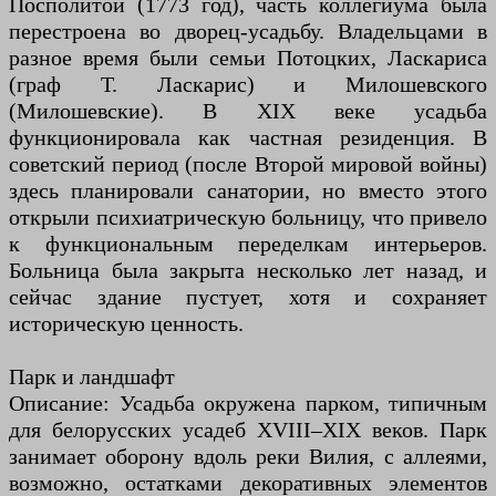
Посполитой (1773 год), часть коллегиума была
перестроена во дворец-усадьбу. Владельцами в
разное время были семьи Потоцких, Ласкариса
(граф Т. Ласкарис) и Милошевского
(Милошевские). В XIX веке усадьба
функционировала как частная резиденция. В
советский период (после Второй мировой войны)
здесь планировали санатории, но вместо этого
открыли психиатрическую больницу, что привело
к функциональным переделкам интерьеров.
Больница была закрыта несколько лет назад, и
сейчас здание пустует, хотя и сохраняет
историческую ценность.
Парк и ландшафт
Описание: Усадьба окружена парком, типичным
для белорусских усадеб XVIII–XIX веков. Парк
занимает оборону вдоль реки Вилия, с аллеями,
возможно, остатками декоративных элементов