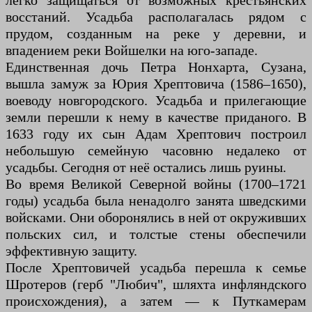
легко защищаться от возможных крестьянских
восстаний. Усадьба располагалась рядом с
прудом, созданным на реке у деревни, и
впадением реки Войшелки на юго-западе.
Единственная дочь Петра Нонхарта, Сузана,
вышла замуж за Юрия Хрептовича (1586–1650),
воеводу новгородского. Усадьба и прилегающие
земли перешли к нему в качестве приданого. В
1633 году их сын Адам Хрептович построил
небольшую семейную часовню недалеко от
усадьбы. Сегодня от неё остались лишь руины.
Во время Великой Северной войны (1700–1721
годы) усадьба была ненадолго занята шведскими
войсками. Они оборонялись в ней от окруживших
польских сил, и толстые стены обеспечили
эффективную защиту.
После Хрептовичей усадьба перешла к семье
Шротеров (герб "Любич", шляхта инфляндского
происхождения), а затем — к Путкамерам