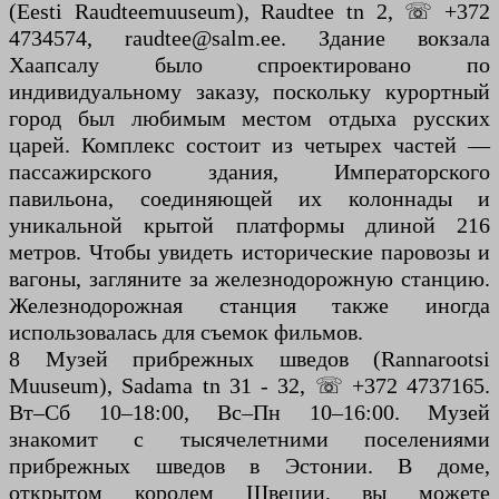
(Eesti Raudteemuuseum), Raudtee tn 2, ☏ +372
4734574, raudtee@salm.ee. Здание вокзала
Хаапсалу было спроектировано по
индивидуальному заказу, поскольку курортный
город был любимым местом отдыха русских
царей. Комплекс состоит из четырех частей —
пассажирского здания, Императорского
павильона, соединяющей их колоннады и
уникальной крытой платформы длиной 216
метров. Чтобы увидеть исторические паровозы и
вагоны, загляните за железнодорожную станцию.
Железнодорожная станция также иногда
использовалась для съемок фильмов.
8 Музей прибрежных шведов (Rannarootsi
Muuseum), Sadama tn 31 - 32, ☏ +372 4737165.
Вт–Сб 10–18:00, Вс–Пн 10–16:00. Музей
знакомит с тысячелетними поселениями
прибрежных шведов в Эстонии. В доме,
открытом королем Швеции, вы можете