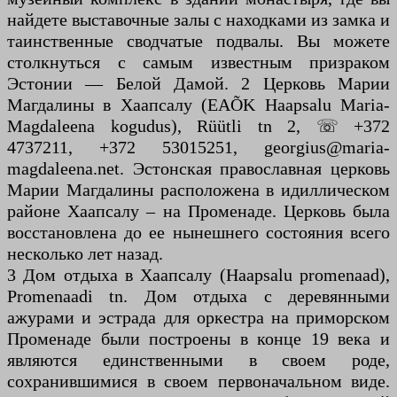
найдете выставочные залы с находками из замка и
таинственные сводчатые подвалы. Вы можете
столкнуться с самым известным призраком
Эстонии — Белой Дамой. 2 Церковь Марии
Магдалины в Хаапсалу (EAÕK Haapsalu Maria-
Magdaleena kogudus), Rüütli tn 2, ☏ +372
4737211, +372 53015251, georgius@maria-
magdaleena.net. Эстонская православная церковь
Марии Магдалины расположена в идиллическом
районе Хаапсалу – на Променаде. Церковь была
восстановлена ​​до ее нынешнего состояния всего
несколько лет назад.
3 Дом отдыха в Хаапсалу (Haapsalu promenaad),
Promenaadi tn. Дом отдыха с деревянными
ажурами и эстрада для оркестра на приморском
Променаде были построены в конце 19 века и
являются единственными в своем роде,
сохранившимися в своем первоначальном виде.