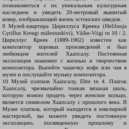
познакомиться с их уникальным культурным
наследием и увидеть 20-метровый вышитый
ковер, изображающий жизнь эстонских шведов.
9 Музей-квартира Цириллуса Креека (Helilooja
Cyrillus Kreegi mälestuskivi), Väike-Viigi tn 10 / 2.
Цириллус Креек (1889-1962) известен как
композитор хоровых произведений и был
любимцем жителей Хаапсалу. Постоянная
экспозиция знакомит с жизнью и творчеством
композитора. Выпейте чашечку кофе или чая в
музее и послушайте музыку композитора.
10 Музей платков Хаапсалу, Ehte tn 4. Платок
Хаапсалу, чрезвычайно тонкая вязаная шаль,
которую можно продеть через женское кольцо,
является символом Хаапсалу с прошлого века. В
Музее платков, который находится в ювелирной
мастерской, вы можете увидеть постоянную
экспозицию, посвященную прошлому и