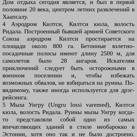
Дом отдыха сегодня является, и был в первой
половине 20 века, центром летних развлечений в
Хаапсалу.
4 Аэродром Килтси, Килтси кюла, волость
Ридала. Построенный бывшей армией Советского
Союза аэродром Килтси простирается на
площади около 800 га. Бетонные взлетно-
посадочные полосы имеют длину 2500 м, для
самолетов было 28 ангаров. Искателям
приключений следует быть осторожными в
военном поселении и, чтобы избежать
возможных обвалов, не взбираться на руины. По-
видимому, также иногда используется для дрэг-
рейсинга.
5 Мыза Унгру (Ungru lossi varemed), Килтси
кюла, волость Ридала. Руины мызы Унгру когда-
то представляли собой одно из самых
впечатляющих зданий в стиле необарокко в
Эстонии, хотя оно так и не было достроено.