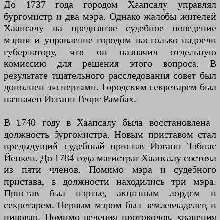
До 1737 года городом Хаапсалу управлял
бургомистр и два мэра. Однако жалобы жителей
Хаапсалу на предвзятое судебное поведение
мэрии и управление городом настолько надоели
губернатору, что он назначил отдельную
комиссию для решения этого вопроса. В
результате тщательного расследования совет был
дополнен экспертами. Городским секретарем был
назначен Иоганн Георг Рамбах.
В 1740 году в Хаапсалу была восстановлена ​​
должность бургомистра. Новым приставом стал
предыдущий судебный пристав Иоганн Тобиас
Йенкен. До 1784 года магистрат Хаапсалу состоял
из пяти членов. Помимо мэра и судебного
пристава, в должности находились три мэра.
Пристав был портье, акцизным лордом и
секретарем. Первым мэром был землевладелец и
пивовар. Помимо ведения протоколов, хранения