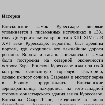
История
Епископский замок Курессааре впервые
упоминается в письменных источниках в 1381
году. До строительства крепости в XIII–XIV вв. В
XVI веке Курессааре, вероятно, был древним
портом, где сходились все важнейшие дороги
региона. Ворота и гавань епископского замка
были построены на северной оконечности
острова Куре. Епископ Курессааре взял под свой
контроль основанную торговую факторию,
однако импорт соли на Сааремаа и экспорт зерна
в Европу продолжались. Епископские
зернохранилища находились на юго-западной
стороне монастырского здания замка Курессааре.
Епископы Сааре-Ляэне, входившие в число
богатейших феодалов Ливонии, занимали