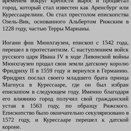
временем вокруг крепости вырос и процветал
город, который стал известен как Аренсбург или
Курессаарелинн. Он стал престолом епископства
Озель-Вик, основанного Альбертом Рижским в
1228 году, частью Терры Марианы.
Иоганн фон Мюнхгаузен, епископ с 1542 года,
перешел в протестантизм. С наступлением войск
русского царя Ивана IV в ходе Ливонской войны
Мюнхгаузен продал свои земли датскому королю
Фридриху II в 1559 году и вернулся в Германию.
Фридрих послал своего младшего брата принца
Магнуса в Курессааре, где он был избран
епископом в следующем году. Именно благодаря
его влиянию город получил свой гражданский
устав в 1563 году, по образцу Рижского.
Епископство было окончательно секуляризовано в
1572 году, и Курессааре перешел к датской
короне.