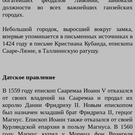
должности во всех важнейших ганзейских
городах.
Небольшой городок, выросший вокруг замка,
впервые упоминается в письменных источниках в
1424 году в письме Кристиана Кубанда, епископа
Сааре-Ляэне, в Таллиннскую ратушу.
Датское правление
В 1559 году епископ Сааремаа Иоанн V отказался
от своих владений на Сааремаа и продал их
королю Дании Фридриху II. Новым епископом
был назначен младший брат Фридриха II, герцог
Магнус. Епископ Иоанн также отказался от своей
Курляндской епархии в пользу Магнуса. В 1560
году Магнус купил у Морица фон Врангеля