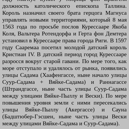
должность католического епископа Таллина.
Король назначил своего брата герцога Магнуса
управлять новыми территориями, который 8 мая
1563 года по просьбе послов Курессааре Якоба
Коля, Вальтера Ротендорфа и Герта фон Демтера
установил в Курессааре права города Риги. В 1597
году Сааремаа посетил молодой датский король
Кристиан IV. В датский период город Курессааре
разросся вокруг старой гавани. По мере того, как
море отступало и удалялось от рынка, появились
улицы Садама (Хаафенгассе, ныне начало улицы
Суур-Садама + Вяйке-Садама) и Раннагассе
(Штрандгассе, ныне часть улицы Суур-Садама
между улицами Вяйке-Пыллу и Вески). По мере
повышения уровня земли с ними пересекались
улицы Вяйке-Пыллу (Акергассе) и Сауна
(Бадштюбер-Гэсшен, ныне часть улицы Вески
между улицами Вяйке-Садама и Суур-Садама).