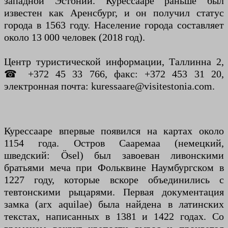
западной Эстонии. Курессааре раньше был
известен как Аренсбург, и он получил статус
города в 1563 году. Население города составляет
около 13 000 человек (2018 год).
Центр туристической информации, Таллинна 2,
☎ +372 45 33 766, факс: +372 453 31 20,
электронная почта: kuressaare@visitestonia.com.
Курессааре впервые появился на картах около
1154 года. Остров Сааремаа (немецкий,
шведский: Ösel) был завоеван ливонскими
братьями меча при Фольквине Наумбургском в
1227 году, которые вскоре объединились с
тевтонскими рыцарями. Первая документация
замка (arx aquilae) была найдена в латинских
текстах, написанных в 1381 и 1422 годах. Со