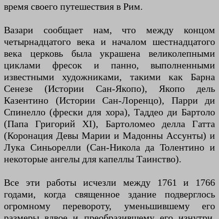
время своего путешествия в Рим.
Вазари сообщает нам, что между концом
четырнадцатого века и началом шестнадцатого
века церковь была украшена великолепными
циклами фресок и панно, выполненными
известными художниками, такими как Барна
Сенезе (Истории Сан-Якопо), Якопо дель
Казентино (Истории Сан-Лоренцо), Парри ди
Спинелло (фрески для хора), Таддео ди Бартоло
(Папа Григорий XI), Бартоломео делла Гатта
(Коронация Девы Марии и Мадонны Ассунты) и
Лука Синьорелли (Сан-Никола да Толентино и
некоторые ангелы для капеллы Таинство).
Все эти работы исчезли между 1761 и 1766
годами, когда священное здание подверглось
огромному перевороту, уменьшившему его
размеры вдвое и преобразившему его изнутри.