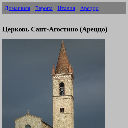
Домашняя
Европа
Италия
Ареццо
Церковь Сант-Агостино (Ареццо)