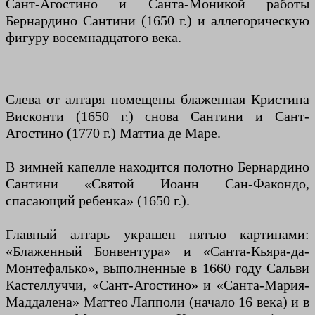
Сант-Агостино и Санта-Моникой работы
Бернардино Сантини (1650 г.) и аллегорическую
фигуру восемнадцатого века.
Слева от алтаря помещены блаженная Кристина
Висконти (1650 г.) снова Сантини и Сант-
Агостино (1770 г.) Маттиа де Маре.
В зимней капелле находится полотно Бернардино
Сантини «Святой Иоанн Сан-Факондо,
спасающий ребенка» (1650 г.).
Главный алтарь украшен пятью картинами:
«Блаженный Бонвентура» и «Санта-Кьяра-да-
Монтефалько», выполненные в 1660 году Сальви
Кастеллуччи, «Сант-Агостино» и «Санта-Мария-
Маддалена» Маттео Лапполи (начало 16 века) и в