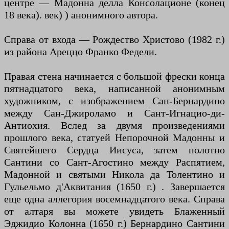
центре — Мадонна делла Консолационе (конец
18 века). век) ) анонимного автора.
Справа от входа — Рождество Христово (1982 г.)
из района Ареццо Франко Федели.
Правая стена начинается с большой фрески конца
пятнадцатого века, написанной анонимным
художником, с изображением Сан-Бернардино
между Сан-Джироламо и Сант-Игнацио-ди-
Антиохия. Вслед за двумя произведениями
прошлого века, статуей Непорочной Мадонны и
Святейшего Сердца Иисуса, затем полотно
Сантини со Сант-Агостино между Распятием,
Мадонной и святыми Никола да Толентино и
Гульельмо д'Аквитания (1650 г.) . Завершается
еще одна аллегория восемнадцатого века. Справа
от алтаря вы можете увидеть Блаженный
Эджидио Колонна (1650 г.) Бернардино Сантини