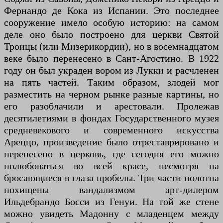
Фернандо де Кока из Испании. Это последнее
сооружение имело особую историю: на самом
деле оно было построено для церкви Святой
Троицы (или Мизерикордии), но в восемнадцатом
веке было перенесено в Сант-Агостино. В 1922
году он был украден вором из Лукки и расчленен
на пять частей. Таким образом, злодей мог
разместить на черном рынке разные картины, но
его разоблачили и арестовали. Пролежав
десятилетиями в фондах Государственного музея
средневекового и современного искусства
Ареццо, произведение было отреставрировано и
перенесено в церковь, где сегодня его можно
полюбоваться во всей красе, несмотря на
бросающиеся в глаза пробелы. Три части полотна
похищены вандализмом арт-дилером
Ильдебрандо Босси из Генуи. На той же стене
можно увидеть Мадонну с младенцем между