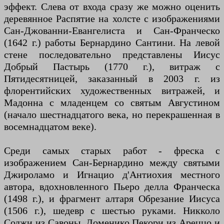
эффект. Слева от входа сразу же можно оценить
деревянное Распятие на холсте с изображениями
Сан-Джованни-Евангелиста и Сан-Франческо
(1642 г.) работы Бернардино Сантини. На левой
стене последовательно представлены Иисус
Добрый Пастырь (1770 г.), витраж с
Пятидесятницей, заказанный в 2003 г. из
флорентийских художественных витражей, и
Мадонна с младенцем со святым Августином
(начало шестнадцатого века, но перекрашенная в
восемнадцатом веке).
Среди самых старых работ - фреска с
изображением Сан-Бернардино между святыми
Джироламо и Игнацио д'Антиохия местного
автора, вдохновленного Пьеро делла Франческа
(1498 г.), и фрагмент алтаря Обрезание Иисуса
(1506 г.), шедевр с шестью руками. Никколо
Соджи из Савоны, Доменико Пекори из Ареццо и