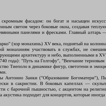
 скромным фасадом: он богат и насыщен искусс
енным светом через боковые окна, создавая тепл
евянными панелями и фресками. Главный алтарь 
ко" (хор монахинь) XV века, поднятый на колонна
ий монахиням участвовать в службах, не смешив
ующими архитектуру и небо, выполненными в XVI
40 года): "Путь на Голгофу", "Венчание терновым
ство Тиеполо в динамике фигур, светотени и эмоц
ми.
ы Антонио Занки ("Образование Богоматери"), П
ески в сакристии. В боковых капеллах — скуль
сти с барочной пышностью, с акцентом на религ
 акустика подходит для концертов, которые иногда 