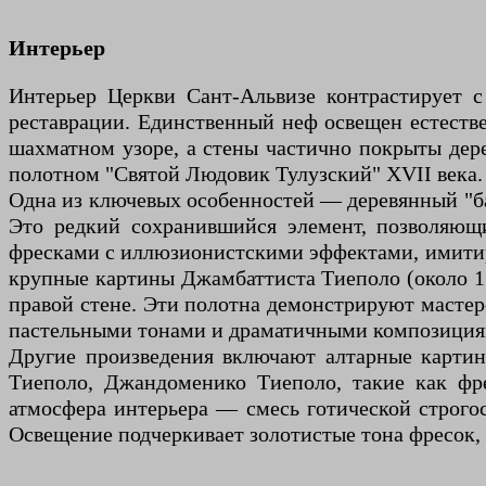
Интерьер
Интерьер Церкви Сант-Альвизе контрастирует с
реставрации. Единственный неф освещен естеств
шахматном узоре, а стены частично покрыты дер
полотном "Святой Людовик Тулузский" XVII века.
Одна из ключевых особенностей — деревянный "бар
Это редкий сохранившийся элемент, позволяющ
фресками с иллюзионистскими эффектами, имитир
крупные картины Джамбаттиста Тиеполо (около 17
правой стене. Эти полотна демонстрируют мастер
пастельными тонами и драматичными композиция
Другие произведения включают алтарные картин
Тиеполо, Джандоменико Тиеполо, такие как фр
атмосфера интерьера — смесь готической строго
Освещение подчеркивает золотистые тона фресок, а