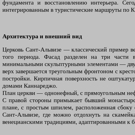
фундамента и восстановлению интерьера. Сег
интегрированным в туристические маршруты по К
Архитектура и внешний вид
Церковь Сант-Альвизе — классический пример ве
того периода. Фасад разделен на три части 
минимальными скульптурными элементами — двумя
верх завершается треугольным фронтоном с крест
постройки. Кирпичная поверхность не оштукат
домами Каннареджо.
План церкви — однонефный, с прямоугольным нефо
С правой стороны примыкает бывший монастырск
плане, с простым шпилем, расположенная сбоку 
Сант-Альвизе, где можно отдохнуть на скамейка
венецианскими традициями, адаптированными к бо