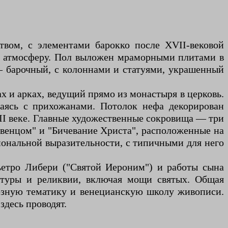
твом, с элементами барокко после XVII-вековой
ую атмосферу. Пол выложен мраморными плитами в
— барочный, с колоннами и статуями, украшенный
х и арках, ведущий прямо из монастыря в церковь.
аясь с прихожанами. Потолок нефа декорирован
I веке. Главные художественные сокровища — три
 венцом" и "Бичевание Христа", расположенные на
иональной выразительности, с типичными для него
ьетро Либери ("Святой Иероним") и работы сына
птуры и реликвии, включая мощи святых. Общая
иозную тематику и венецианскую школу живописи.
здесь проводят.