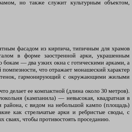
рамом, но также служит культурным объектом,
антным фасадом из кирпича, типичным для храмов
рталом в форме заостренной арки, украшенным
бокам — два узких окна с готическими арками, а
й помпезности, что отражает монашеский характер
 оттенок, гармонирующий с окружающими жилыми
о делает ее компактной (длина около 30 метров).
окольня (кампанила) — невысокая, квадратная в
и района, с видом на небольшой кампо (площадь)
акие как стрельчатые арки и ребристые своды, с
х сваях, чтобы противостоять проседанию.