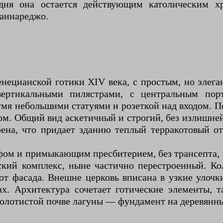
одня она остается действующим католическим х
аннареджо.
нецианской готики XIV века, с простым, но элег
вертикальными пилястрами, с центральным по
 небольшими статуями и розеткой над входом. По 
ом. Общий вид аскетичный и строгий, без излишне
урена, что придает зданию теплый терракотовый
м и примыкающим пресбитерием, без трансепта, чт
ий комплекс, ныне частично перестроенный. Кол
от фасада. Внешне церковь вписана в узкие улочк
х. Архитектура сочетает готические элементы, т
лотистой почве лагуны — фундамент на деревянны