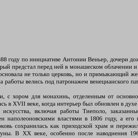
388 году по инициативе Антонии Веньер, дочери д
орый предстал перед ней в монашеском облачении и 
 основала не только церковь, но и примыкающий ж
а работы велись под патронажем венецианского пат
, с хором для монахинь, отделенным от основно
сь в XVII веке, когда интерьер был обновлен в духе
и искусства, включая работы Тиеполо, заказанн
н наполеоновскими властями в 1806 году, а его
ковь сохранилась как приходской храм и пережи
гуны. В XX веке, особенно после наводнения 19