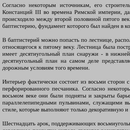
Согласно некоторым источникам, его строител
Констанций III во времена Римской империи, да
происходило между второй половиной пятого века
баптистерию, фундамент которого был найден в к
В баптистерий можно попасть по лестнице, распо
относящегося к пятому веку. Лестница была постр
имеет десятиугольный план снаружи - в нижней
десятиугольный план на самом деле представля
дорожным условиям того времени.
Интерьер фактически состоит из восьми сторон 
перфорированного песчаника. Согласно некотор
восьмом веке они были подняты и закрыты барь
параллелепипедными пульвинами, служащими вы
стиле, которые выполняют только декоративную 
Шестнадцать арок, поддерживающих восьмиуголь