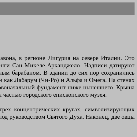
авона, в регионе Лигурия на севере Италии. Это
бенги Сан-Микеле-Арканджело. Надписи датируют
ным барабаном. В здании до сих пор сохранились
и как Лабарум (Чи-Ро) и Альфа и Омега. На стенах
Первоначальный фундамент ниже нынешнего. Крыша
я частью городского епископского музея.
трех концентрических кругах, символизирующих
од руководством Святого Духа. Наконец, две овцы