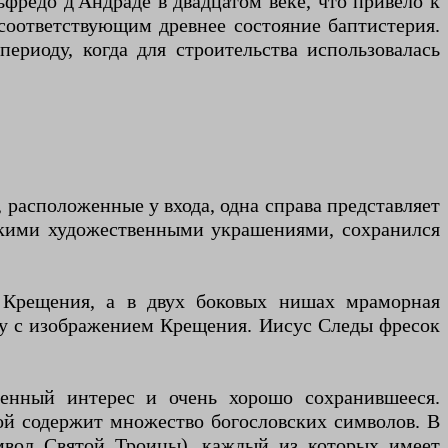
фредо д'Андраде в двадцатом веке, что привело к
 соответствующим древнее состояние баптистерия.
ериоду, когда для строительства использовалась
 расположенные у входа, одна справа представляет
скими художественными украшениями, сохранился
а Крещения, а в двух боковых нишах мраморная
ску с изображением Крещения. Иисус Следы фресок
енный интерес и очень хорошо сохранившееся.
рой содержит множество богословских символов. В
мвол Святой Троицы), каждый из которых имеет