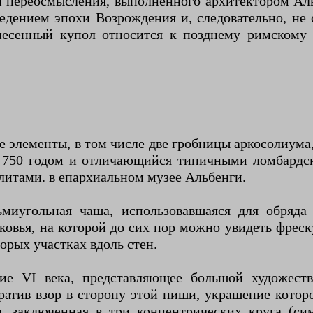
м переосмысления, выполненного архитектором Аль
ведением эпохи Возрождения и, следовательно, не
несенный купол относится к позднему римскому п
 элементы, в том числе две гробницы аркосолиума,
о 750 годом и отличающийся типичными ломбард
итами. в епархиальном музее Альбенги.
ьмиугольная чаша, использовавшаяся для обряд
ековья, на которой до сих пор можно увидеть фре
орых участках вдоль стен.
ие VI века, представляющее большой художеств
ратив взор в сторону этой ниши, украшение кото
, заключенная в три концентрических круга (си