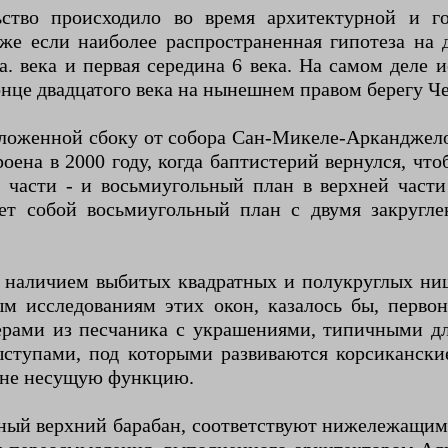
ьство происходило во время архитектурной и го
же если наиболее распространенная гипотеза на 
. века и первая середина 6 века. На самом деле 
онце двадцатого века на нынешнем правом берегу Ч
ложенной сбоку от собора Сан-Микеле-Арканджело, 
оена в 2000 году, когда баптистерий вернулся, чт
 части - и восьмиугольный план в верхней час
ет собой восьмиугольный план с двумя закругл
с наличием выбитых квадратных и полукруглых ни
ым исследованиям этих окон, казалось бы, перво
ерами из песчаника с украшениями, типичными дл
ступами, под которыми развиваются корсикански
и не несущую функцию.
ный верхний барабан, соответствуют нижележащи