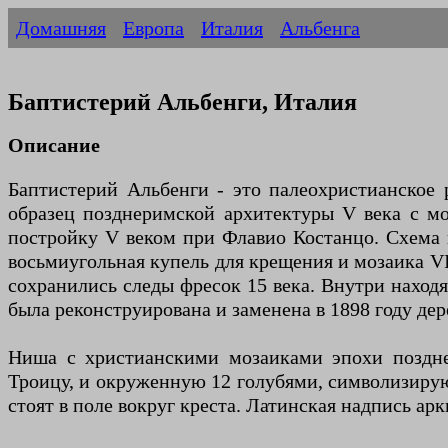
Домашняя
Европа
Италия
Альбенга
Баптистерий Альбенги, Италия
Описание
Баптистерий Альбенги - это палеохристианское 
образец позднеримской архитектуры V века с м
постройку V веком при Флавио Костанцо. Схема 
восьмиугольная купель для крещения и мозаика VI
сохранились следы фресок 15 века. Внутри нахо
была реконструирована и заменена в 1898 году дер
Ниша с христианскими мозаиками эпохи поздне
Троицу, и окруженную 12 голубями, символизирую
стоят в поле вокруг креста. Латинская надпись ар