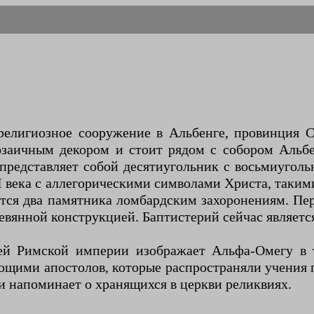
религиозное сооружение в Альбенге, провинция С
озаичным декором и стоит рядом с собором Аль
представляет собой десятиугольник с восьмиуголь
 века с аллегорическими символами Христа, таким
дятся два памятника ломбардским захоронениям. 
евянной конструкцией. Баптистерий сейчас являетс
й Римской империи изображает Альфа-Омегу в 
щими апостолов, которые распространяли учения п
ки напоминает о хранящихся в церкви реликвиях.