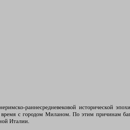
днеримско-раннесредневековой исторической эпох
о время с городом Миланом. По этим причинам ба
ной Италии.