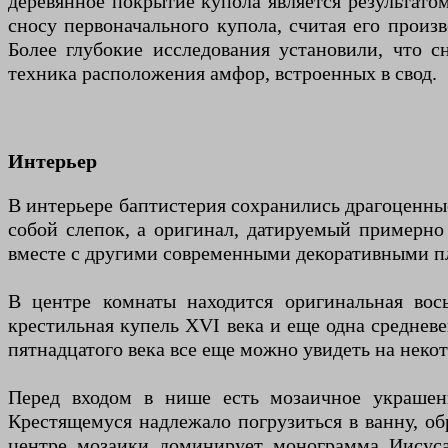
деревянное покрытие купола является результато
сносу первоначального купола, считая его произ
Более глубокие исследования установили, что с
техника расположения амфор, встроенных в свод.
Интерьер
В интерьере баптистерия сохранились драгоценные
собой слепок, а оригинал, датируемый примерн
вместе с другими современными декоративными пл
В центре комнаты находится оригинальная вос
крестильная купель XVI века и еще одна среднев
пятнадцатого века все еще можно увидеть на некот
Перед входом в нише есть мозаичное украшен
Крестящемуся надлежало погрузиться в ванну, об
центре мозаики доминирует монограмма Иисуса