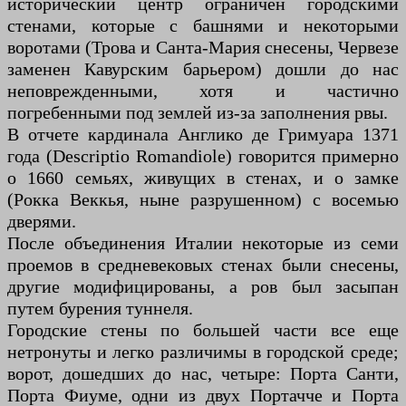
исторический центр ограничен городскими
стенами, которые с башнями и некоторыми
воротами (Трова и Санта-Мария снесены, Червезе
заменен Кавурским барьером) дошли до нас
неповрежденными, хотя и частично
погребенными под землей из-за заполнения рвы.
В отчете кардинала Англико де Гримуара 1371
года (Descriptio Romandiole) говорится примерно
о 1660 семьях, живущих в стенах, и о замке
(Рокка Веккья, ныне разрушенном) с восемью
дверями.
После объединения Италии некоторые из семи
проемов в средневековых стенах были снесены,
другие модифицированы, а ров был засыпан
путем бурения туннеля.
Городские стены по большей части все еще
нетронуты и легко различимы в городской среде;
ворот, дошедших до нас, четыре: Порта Санти,
Порта Фиуме, одни из двух Портачче и Порта