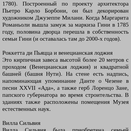
1780). Построенный по проекту архитектора
Пьетро Карло Борбони, он был декорирован
художником Джузеппе Милани. Когда Маргарита
Романьоли вышла замуж за маркиза Гини в 1785
году, половина дворца перешла в собственность
семьи Гини (и оставалась там до 2000-х годов).
Роккетта ди Пьяцца и венецианская лоджия
Это кирпичная завеса высотой более 20 метров с
проходом (Венецианская лоджия) и квадратной
башней (башня Нути). На стене есть надпись,
напоминающая упоминание Данте о Чезене в
песни XXVII «Ада», а также герб Лоренцо Зане,
папского губернатора во время строительства. В
зданиях также расположены помещения Музея
естественных наук.
Вилла Сильвия
Вилла Сильвия была приобретена семьей