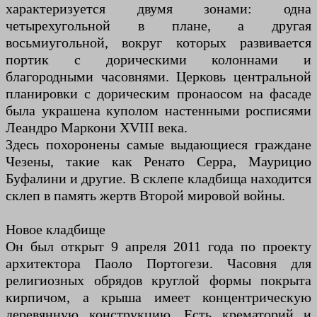
характеризуется двумя зонами: одна
четырехугольной в плане, а другая
восьмиугольной, вокруг которых развивается
портик с дорическими колоннами и
благородными часовнями. Церковь центральной
планировки с дорическим пронаосом на фасаде
была украшена куполом настенными росписями
Леандро Маркони XVIII века.
Здесь похоронены самые выдающиеся граждане
Чезены, такие как Ренато Серра, Маурицио
Буфалини и другие. В склепе кладбища находится
склеп в память жертв Второй мировой войны.
Новое кладбище
Он был открыт 9 апреля 2011 года по проекту
архитектора Паоло Портогези. Часовня для
религиозных обрядов круглой формы покрыта
кирпичом, а крыша имеет концентрическую
деревянную конструкцию. Есть крематорий и