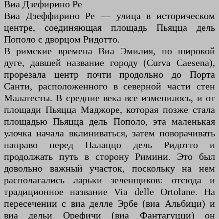
Виа Дзефирино Ре
Виа Дзеффирино Ре — улица в историческом
центре, соединяющая площадь Пьяцца дель
Пополо с дворцом Ридотто.
В римские времена Виа Эмилия, по широкой
дуге, давшей название городу (Curva Caesena),
прорезала центр почти продольно до Порта
Санти, расположенного в северной части стен
Малатесты. В средние века все изменилось, и от
площади Пьяцца Маджоре, которая позже стала
площадью Пьяцца дель Пополо, эта маленькая
улочка начала вклиниваться, затем поворачивать
направо перед Палаццо дель Ридотто и
продолжать путь в сторону Римини. Это был
довольно важный участок, поскольку на нем
располагались ларьки зеленщиков: отсюда и
традиционное название Via delle Ortolane. На
пересечении с виа делле Эрбе (виа Альбици) и
виа дельи Орефичи (виа Фантагуцци) он