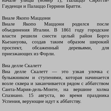
начале улицы (номер 1), Палаццо Сиротти-
Гауденци и Палаццо Геррини Братти.
Виале Якопо Маццони
Виале Якопо Маццони родился после
объединения Италии. В 1861 году городские
власти решили снести целый район Борго
Кьезануова, создав таким образом широкий
проспект, обсаженный деревьями, для
приезжающих из Форли.
Виа делле Скалетт
Виа делле Скалетт — это узкая улочка с
булыжником и ступенями, которая начинается
возле сквера и заканчивается рядом с аббатством
Санта-Мария-дель-Монте, на вершине холма
Спазиано. 15 августа, во время праздника
Успения, верующие идут к аббатству.