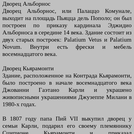
Дворец Альборнос
Дворец Альборнос, или Палаццо Комунале,
выходит на площадь Пьяцца дель Пополо; он был
построен по приказу кардинала Эджидио
Альборноса в середине 14 века. Здание состоит из
двух старых построек: Palatium Vetus и Palatium
Novum. Внутри есть фрески и мебель
восемнадцатого века.
Дворец Кьярамонти
Здание, расположенное на Контрада Кьярамонти,
было построено в начале восемнадцатого века
Джованни Гаэтано Карли и украшено
живописными украшениями Джузеппе Милани в
1980-х годах.
В 1807 году папа Пий VII выкупил дворец у
семьи Карли, подарил его своему племяннику
Сципионе Кьярамонти и приказал