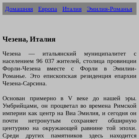
Домашняя
Европа
Италия
Эмилия-Романья
Чезена, Италия
Чезена — итальянский муниципалитет с
населением 96 037 жителей, столица провинции
Форли-Чезена вместе с Форли в Эмилии-
Романье. Это епископская резиденция епархии
Чезена-Сарсина.
Основан примерно в V веке до нашей эры.
Умбрийцами, он процветал во времена Римской
империи как центр на Виа Эмилия, и сегодня он
почти нетронутым сохраняет обширную
центурию на окружающей равнине той эпохи.
Среди других памятников здесь находится