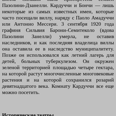
Пазолини-Дзанелли. Кардуччи и Бончи — лишь
некоторые из самых известных имен, которые
часто посещали виллу, наряду с Паоло Амадуччи
или Антонио Мессери. 3 сентября 1920 года
графиня Сильвия Барони-Семитеколо (вдова
Пазолини Занелли) умерла, не оставив
наследников, и как последняя владелица виллы
она оставила ее в наследство муниципалитету.
Позже он использовался как летний лагерь для
детей, больных туберкулезом. Он окружен
зеленой территорией площадью четыре гектара,
на которой растут многочисленные многовековые
растения и на которой сохранился розарий
девятнадцатого века. Комнату Кардуччи все еще
можно посетить.
Исторические театры