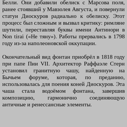
Белли. Они добавили обелиск с Марсова поля,
ранее стоявший у Мавзолея Августа, и повернули
статуи Диоскуров радиально к обелиску. Этот
процесс был сложным и вызвал критику: римляне
шутили, переставляя буквы имени Антинори в
Non tirai («Не тяну»). Работы прервались в 1798
году из-за наполеоновской оккупации.
Окончательный вид фонтан приобрёл в 1818 году
при папе Пии VII. Архитектор Раффаэле Стерн
установил гранитную чашу, найденную на
Бычьем форуме, которая, по преданию,
использовалась для поения коней Диоскуров. Эта
чаша стала водоёмом фонтана, завершив
композицию, гармонично соединяющую
античные и ренессансные элементы.