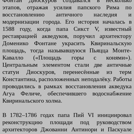
Фонтан Диоскуров создавался в несколько
этапов, отражая усилия папского Рима по
восстановлению античного наследия и
модернизации города. Его история началась в
1588 году, когда папа Сикст V, известный
реставрацией акведуков, поручил архитектору
Доменико Фонтане украсить Квиринальскую
площадь, тогда называвшуюся Пьяцца Монте-
Кавалло («Площадь горы с конями»).
Центральным элементом стали две античные
статуи Диоскуров, перенесённые из терм
Константина, расположенных неподалёку. Работы
проводились в рамках восстановления акведука
Агуа Феличе, обеспечившего водоснабжение
Квиринальского холма.
В 1782–1786 годах папа Пий VI инициировал
реконструкцию площади под руководством
архитекторов Джованни Антинори и Паскуале