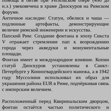
помощь в битве при Регильском озере (496 до
н.э.) увековечена в храме Диоскуров на Римском
форуме.
Античное наследие: Статуи, обелиск и чаша —
подлинные артефакты, демонстрирующие
величие римской инженерии и искусства.
Папский Рим: Создание фонтана в эпоху Сикста
V отражает стремление пап к возрождению
города через акведуки и монументальные
площади.
Фонтан имеет и международное влияние. Копии
статуй Диоскуров установлены в Санкт-
Петербурге у Конногвардейского манежа, а в 1942
году Муссолини использовал их образ для
украшения района EUR в Риме, подчёркивая связь
с имперским величием.
Расположенный перед Квиринальским дворцом,
фонтан остаётся частью политического и