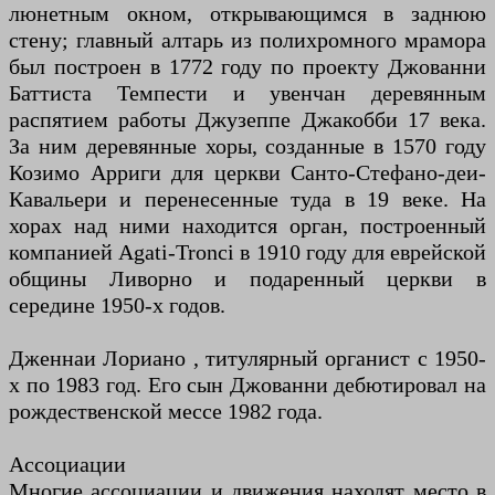
люнетным окном, открывающимся в заднюю
стену; главный алтарь из полихромного мрамора
был построен в 1772 году по проекту Джованни
Баттиста Темпести и увенчан деревянным
распятием работы Джузеппе Джакобби 17 века.
За ним деревянные хоры, созданные в 1570 году
Козимо Арриги для церкви Санто-Стефано-деи-
Кавальери и перенесенные туда в 19 веке. На
хорах над ними находится орган, построенный
компанией Agati-Tronci в 1910 году для еврейской
общины Ливорно и подаренный церкви в
середине 1950-х годов.
Дженнаи Лориано , титулярный органист с 1950-
х по 1983 год. Его сын Джованни дебютировал на
рождественской мессе 1982 года.
Ассоциации
Многие ассоциации и движения находят место в