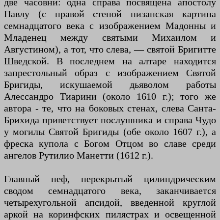
две часовни: одна справа посвящена апостолу
Павлу (с правой стеной пизанская картина
семнадцатого века с изображением Мадонны и
Младенец между святыми Михаилом и
Августином), а тот, что слева, — святой Бригитте
Шведской. В последнем на алтаре находится
запрестольный образ с изображением Святой
Бригиды, искушаемой дьяволом работы
Алессандро Тиарини (около 1610 г.); того же
автора - те, что на боковых стенах, слева Санта-
Брихида приветствует послушника и справа Чудо
у могилы Святой Бригиды (обе около 1607 г.), а
фреска купола с Богом Отцом во славе среди
ангелов Рутилио Манетти (1612 г.).
Главный неф, перекрытый цилиндрическим
сводом семнадцатого века, заканчивается
четырехугольной апсидой, введенной круглой
аркой на коринфских пилястрах и освещенной