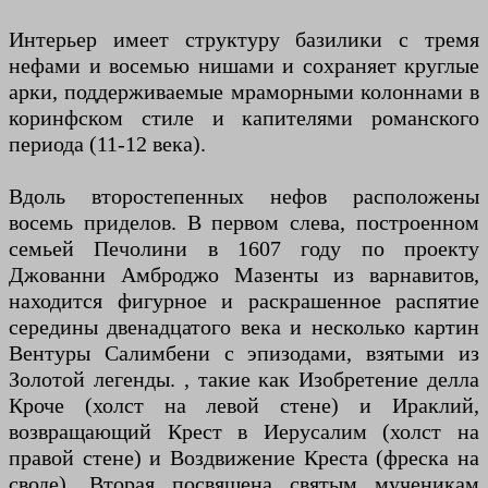
Интерьер имеет структуру базилики с тремя
нефами и восемью нишами и сохраняет круглые
арки, поддерживаемые мраморными колоннами в
коринфском стиле и капителями романского
периода (11-12 века).
Вдоль второстепенных нефов расположены
восемь приделов. В первом слева, построенном
семьей Печолини в 1607 году по проекту
Джованни Амброджо Мазенты из варнавитов,
находится фигурное и раскрашенное распятие
середины двенадцатого века и несколько картин
Вентуры Салимбени с эпизодами, взятыми из
Золотой легенды. , такие как Изобретение делла
Кроче (холст на левой стене) и Ираклий,
возвращающий Крест в Иерусалим (холст на
правой стене) и Воздвижение Креста (фреска на
своде). Вторая посвящена святым мученикам