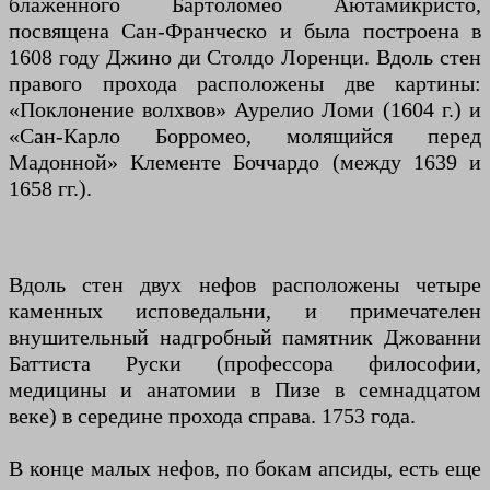
блаженного Бартоломео Аютамикристо,
посвящена Сан-Франческо и была построена в
1608 году Джино ди Столдо Лоренци. Вдоль стен
правого прохода расположены две картины:
«Поклонение волхвов» Аурелио Ломи (1604 г.) и
«Сан-Карло Борромео, молящийся перед
Мадонной» Клементе Боччардо (между 1639 и
1658 гг.).
Вдоль стен двух нефов расположены четыре
каменных исповедальни, и примечателен
внушительный надгробный памятник Джованни
Баттиста Руски (профессора философии,
медицины и анатомии в Пизе в семнадцатом
веке) в середине прохода справа. 1753 года.
В конце малых нефов, по бокам апсиды, есть еще