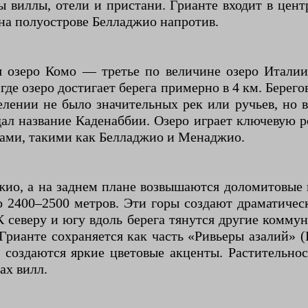
 виллы, отели и пристани. Грианте входит в центр
на полуострове Белладжио напротив.
 озеро Комо — третье по величине озеро Италии,
 где озеро достигает берега примерно в 4 км. Бере
елении не было значительных рек или ручьев, но
дал название Каденаббии. Озеро играет ключевую 
ками, такими как Белладжио и Менаджио.
жио, а на заднем плане возвышаются доломитовые м
 2400–2500 метров. Эти горы создают драматичес
 северу и югу вдоль берега тянутся другие комм
ианте сохраняется как часть «Ривьеры азалий» (Ri
м создаются яркие цветовые акценты. Растительно
ах вилл.