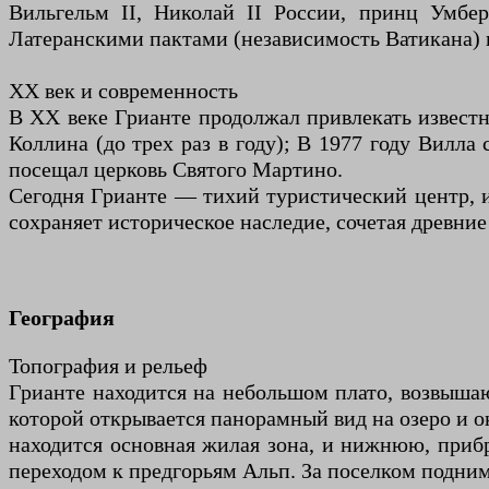
Вильгельм II, Николай II России, принц Умбе
Латеранскими пактами (независимость Ватикана) 
XX век и современность
В XX веке Грианте продолжал привлекать известн
Коллина (до трех раз в году); В 1977 году Вилл
посещал церковь Святого Мартино.
Сегодня Грианте — тихий туристический центр, 
сохраняет историческое наследие, сочетая древние
География
Топография и рельеф
Грианте находится на небольшом плато, возвышаю
которой открывается панорамный вид на озеро и о
находится основная жилая зона, и нижнюю, прибр
переходом к предгорьям Альп. За поселком подним