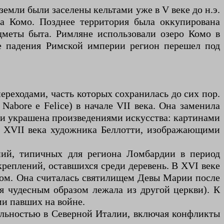
земли были заселены кельтами уже в V веке до н.э.
ра Комо. Позднее территория была оккупирована
дметы быта. Римляне использовали озеро Комо в
ле падения Римской империи регион перешел под
ереходами, часть которых сохранилась до сих пор.
abore e Felice) в начале VII века. Она заменила
ри украшена произведениями искусства: картинами
и XVII века художника Беллотти, изображающими
ний, типичных для региона Ломбардии в период
реплений, оставшихся среди деревень. В XVI веке
идом. Она считалась святилищем Девы Марии после
уя чудесным образом лежала из другой церкви). К
ми павших на войне.
ильностью в Северной Италии, включая конфликты