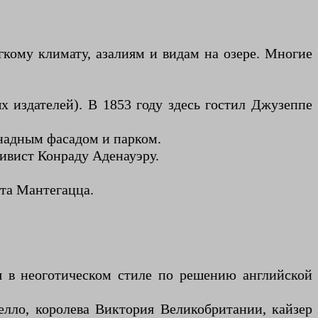
гкому климату, азалиям и видам на озере. Многие
х издателей). В 1853 году здесь гостил Джузеппе
ннадным фасадом и парком.
тивист Конраду Аденауэру.
ота Мантегацца.
я в неоготическом стиле по решению английской
елло, королева Виктория Великобритании, кайзер