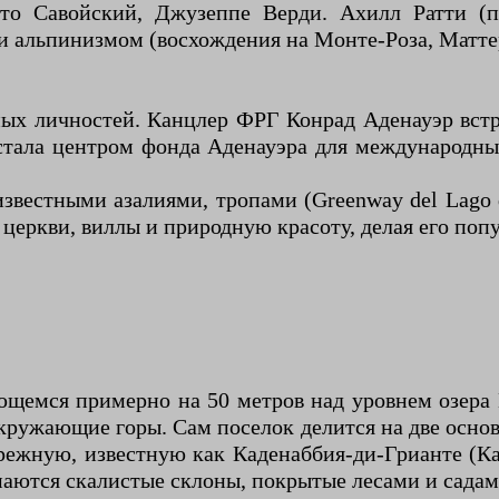
рто Савойский, Джузеппе Верди. Ахилл Ратти (п
и альпинизмом (восхождения на Монте-Роза, Матте
ых личностей. Канцлер ФРГ Конрад Аденауэр встре
а стала центром фонда Аденауэра для международн
известными азалиями, тропами (Greenway del Lago
 церкви, виллы и природную красоту, делая его поп
щемся примерно на 50 метров над уровнем озера К
кружающие горы. Сам поселок делится на две осно
ежную, известную как Каденаббия-ди-Грианте (Ка
аются скалистые склоны, покрытые лесами и садам