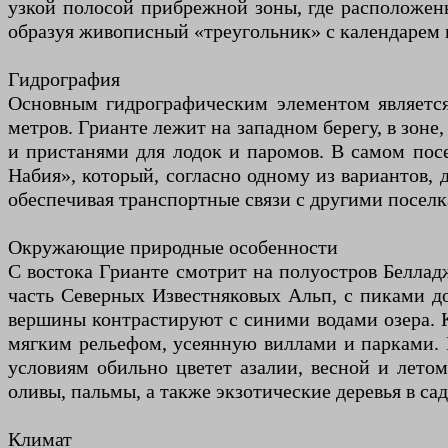
узкой полосой прибрежной зоны, где расположены
образуя живописный «треугольник» с календарем 
Гидрография
Основным гидрографическим элементом является
метров. Грианте лежит на западном берегу, в зоне,
и пристанями для лодок и паромов. В самом пос
Набия», который, согласно одному из вариантов, 
обеспечивая транспортные связи с другими посел
Окружающие природные особенности
С востока Грианте смотрит на полуостров Беллад
часть Северных Известняковых Альп, с пиками до
вершины контрастируют с синими водами озера. К
мягким рельефом, усеянную виллами и парками. Гр
условиям обильно цветет азалии, весной и лето
оливы, пальмы, а также экзотические деревья в сад
Климат