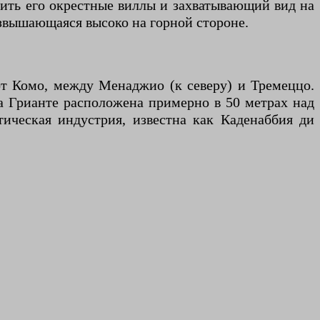
тить его окрестные виллы и захватывающий вид на
звышающаяся высоко на горной стороне.
от Комо, между Менаджио (к северу) и Тремеццо.
а Грианте расположена примерно в 50 метрах над
тическая индустрия, известна как Каденаббия ди