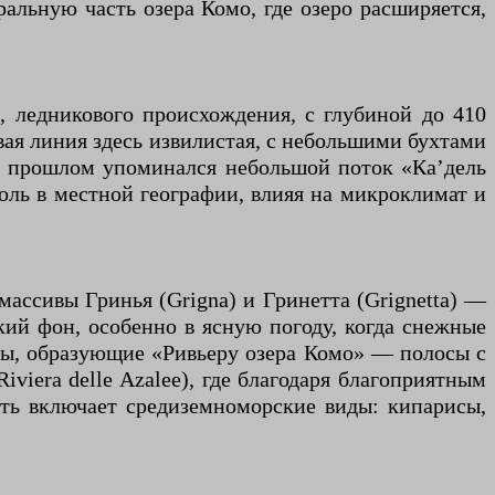
альную часть озера Комо, где озеро расширяется,
 ледникового происхождения, с глубиной до 410
говая линия здесь извилистая, с небольшими бухтами
 в прошлом упоминался небольшой поток «Ка’дель
роль в местной географии, влияя на микроклимат и
ассивы Гринья (Grigna) и Гринетта (Grignetta) —
кий фон, особенно в ясную погоду, когда снежные
уны, образующие «Ривьеру озера Комо» — полосы с
viera delle Azalee), где благодаря благоприятным
сть включает средиземноморские виды: кипарисы,