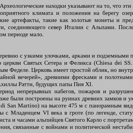
рхеологические находки указывают на то, что эти 
агоприятного климата и положения на берегу озе
ские артефакты, такие как золотые монеты и пре
ути, соединяющего север Италии с Альпами. Пос
том периоде мало.
еревню с узкими улочками, арками и подземными п
церкви Святых Сетера и Феликса (Chiesa dei SS. N
м Феделе. Церковь имеет простой облик, но внут
айной вечерей», древними фресками и полотнам
Ахиллы Ратти, будущих папы Пия XI.
риод непрерывных набегов, пожаров и разруше
же были построены на руинах древних замков и ук
 di San Martino) на высоте 475 м с панорамным в
 с Младенцем VI века в гроте (по легенде, стат
иста и часами альпийцев Святого Карло с портрета
ения, связанные с войнами и политической нестаб