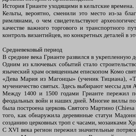
История Грианте уходящими в кельтские времена. А
Кельты, вероятно, сменили это место из-за бл
римлянами, о чем свидетельствуют археологиче
качестве важного торгового и транспортного п
контроль византийцев, но конкретных деталей в э
Средневековый период
В средние века Грианте развился в укрепленную д
Одним из ключевых событий стало строительство 
языческий храм освященным епископом Комо святы
«Дева Мария из Магонцы» (ученик Тициана), «Т
мученичество святых. Здесь выбирают мессы для 
Между 1400 и 1500 годами Грианте пережил пе
феодальных войн и наших дней. Многие виллы поз
была построена церковь Святого Мартино (Chiesa
того, как обнаружила деревянные статуи Мадонны
созданию церковных троп с часами, мозаиками Хр
С XVI века регион пережил значительные потряс