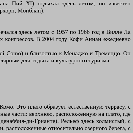
апа Пий XI) отдыхал здесь летом; он известен
рхорн, Монблан).
чался здесь летом с 1957 по 1966 год в Вилле Ла
ых конгрессов. В 2004 году Кофи Аннан ежедневно
 di Como) и близостью к Менаджо и Тремеццо. Он
улярным для отдыха и культурного туризма.
омо. Это плато образует естественную террасу, с
вные части: верхнюю, расположенную на плато, где
денаббия-ди-Грианте). Рельеф здесь холмистый, с
и, расположенные относительно озерного берега, с