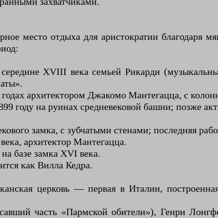
ранными захватчиками.
рное место отдыха для аристократии благодаря мя
риод:
в середине XVIII века семьей Рикарди (музыкальны
аты».
92 годах архитектором Джакомо Мантегацца, с коло
 1899 году на руинах средневековой башни; позже ак
екового замка, с зубчатыми стенами; последняя раб
 века, архитектор Мантегацца.
на базе замка XVI века.
нится как Вилла Кедра.
канская церковь — первая в Италии, построенна
савший часть «Пармской обители»), Генри Лонгф