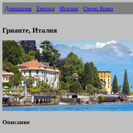
Домашняя
Европа
Италия
Озеро Комо
Грианте, Италия
Описание