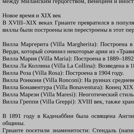
между Миланским герцогством, Венецией и иност
Новое время и XIX век
В XVIII–XIX веках Грианте превратился в популя
виллы были построены или перестроены в этот пе
Вилла Маргерита (Villa Margherita): Построена 
Верди, который сочинил некоторые арии из «Трави
Вилла Мария (Villa Maria): Построена в 1889–18
Вилла Ла Коллина (Villa La Collina): Возведена в
Вилла Роза (Villa Rosa): Построена в 1904 году.
Вилла Ронкони (Villa Ronconi): На руинах среднев
Вилла Бонавентура (Villa Bonaventura): Конец XIX
Вилла Марези (Villa Maresi): Неоготический стиль 
Вилла Греппи (Villa Greppi): XVIII век, также хра
В 1891 году в Каденаббии была освящена Англи
общины.
Грианте посетили знаменитости: Стендаль (напи