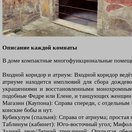
Описание каждой комнаты
В доме компактные многофункциональные помещен
Входной коридор и атриум: Входной коридор ведёт 
атриуме находится имплювий для сбора дождев
украшениями и восстановленными монохромными
подобные Федре или Елене, и танцующих женщин 
Магазин (Каупона): Справа спереди, с отдельным 
конские бобы и нут.
Кубикулум (спальня): Справа от атриума; простая 
Таблинум (кабинет): Юго-восточный угол; Мифолог
Задний двор/Летний триклиний: Открытая обед