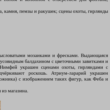
а, камня, пемзы и ракушек; сцены охоты, гирлянды
мысловатыми мозаиками и фресками. Выдающаяся
арусовидным балдахином с цветочными завитками и
. Нимфей украшен сценами охоты, гирляндами с
дчёркивают роскошь. Атриум-ларарий украшен
ожника) с изображением таких фигур, как Феба и
 из магазина.