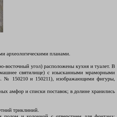
ми археологическими планами.
еро-восточный угол) расположены кухня и туалет. В
домашнее святилище) с изысканными мраморными
в. № 150210 и 150211), изображающими фигуры,
нных амфор и списки поставок; в долине хранились
летний триклиний.
м полом и колонной с отверстием для фонтана;