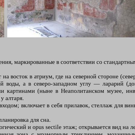
ия, маркированные в соответствии со стандартны
на восток в атриум, где на северной стороне (сев
ой воды, а в северо-западном углу — ларарий (
 картинами (ныне в Неаполитанском музее, ин
у алтаря.
входом; включает в себя прилавок, стеллаж для ви
планировка для сна.
ический и opus sectile этаж; открывается вид на 
енная зона с мраморным триклинием, мозаичны