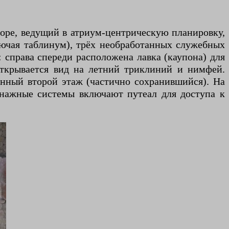
оре, ведущий в атриум-центрическую планировку,
лючая таблинум), трёх необработанных служебных
 справа спереди расположена лавка (каупона) для
 открывается вид на летний триклиний и нимфей.
енный второй этаж (частично сохранившийся). На
ренажные системы включают путеал для доступа к