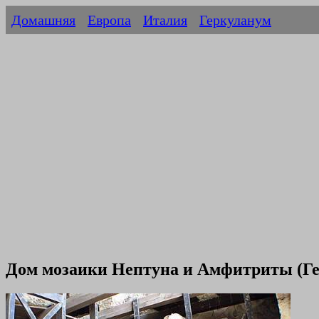
Домашняя
Европа
Италия
Геркуланум
Дом мозаики Нептуна и Амфитриты (Г