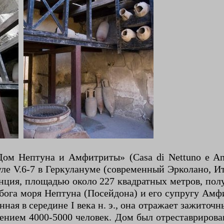
м Нептуна и Амфитриты» (Casa di Nettuno e Anfi
е V.6-7 в Геркулануме (современный Эрколано, Ит
енция, площадью около 227 квадратных метров, пол
ога моря Нептуна (Посейдона) и его супругу Амфи
нная в середине I века н. э., она отражает зажито
ением 4000-5000 человек. Дом был отреставрирова