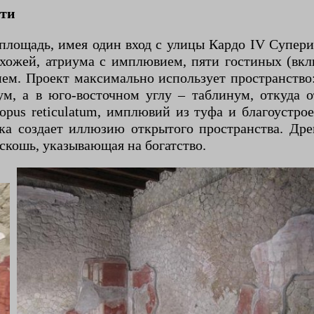
сти
лощадь, имея один вход с улицы Кардо IV Супери
хожей, атриума с имплювием, пяти гостиных (вк
м. Проект максимально использует пространство:
ум, а в юго-восточном углу – таблинум, откуда
pus reticulatum, имплювий из туфа и благоустро
ика создает иллюзию открытого пространства. Д
скошь, указывающая на богатство.