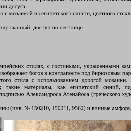
ии досуга.
 с мозаикой из египетского синего, цветного стекл
зированный; доступ по лестнице.
омпейских стилях, с гостиными, украшенными за
изображает богов в контрапосте под бирюзовым п
того стиля с использованием дорогой мозаики
; такие материалы, как египетский синий, по
одписью Александроса Атенайоса (греческого худ
ны (инв. № 150210, 150211, 9562) и винные амфоры